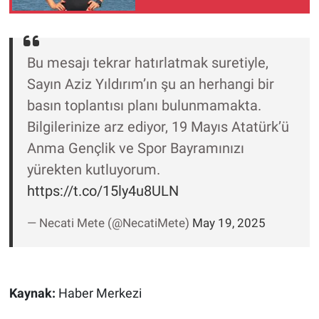
Nedir
Popüler
Bu mesajı tekrar hatırlatmak suretiyle,
Programlar
Sayın Aziz Yıldırım’ın şu an herhangi bir
basın toplantısı planı bulunmamakta.
Sağlık
Bilgilerinize arz ediyor, 19 Mayıs Atatürk’ü
Anma Gençlik ve Spor Bayramınızı
Spor
yürekten kutluyorum.
Teknoloji
https://t.co/15ly4u8ULN
Türkiye'nin Geleceği
— Necati Mete (@NecatiMete)
May 19, 2025
Türkiye'nin Gündemi
Kaynak:
Haber Merkezi
Yerel Gündem