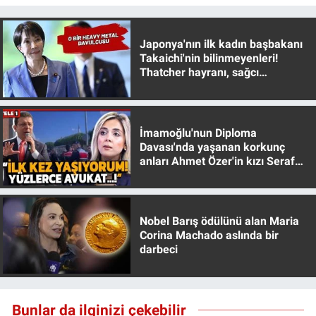
Yerel Yaşam
Japonya'nın ilk kadın başbakanı
Canlı Yayın
Takaichi'nin bilinmeyenleri!
Thatcher hayranı, sağcı
muhafazakar
İmamoğlu'nun Diploma
Davası'nda yaşanan korkunç
anları Ahmet Özer'in kızı Seraf
Özer anlattı!
Nobel Barış ödülünü alan Maria
Corina Machado aslında bir
darbeci
Bunlar da ilginizi çekebilir