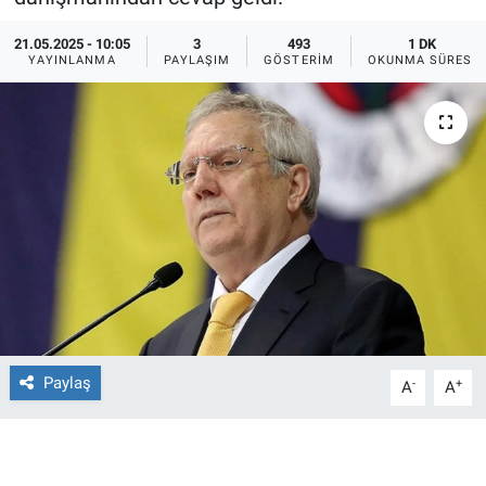
Ege'den Esintiler
İletişim
21.05.2025 - 10:05
3
493
1 DK
YAYINLANMA
PAYLAŞIM
GÖSTERIM
OKUNMA SÜRESI
Eğitim
Eğlence
Ekonomi
Forum
Gerçeğin İzinde
Gün Başlıyor
Paylaş
-
+
A
A
Gün Bitiyor
Gün Ortası