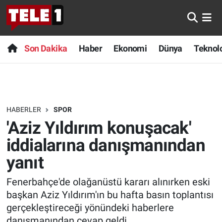
Anında Manşet
Son Dakika
Nöbetçi Eczaneler
Son Dakika
Haber
Ekonomi
Dünya
Teknolo
Başka Sohbetler
Haber
Hava Durumu
Belgesel
Ekonomi
Namaz Vakitleri
HABERLER
SPOR
Bilim turu
Dünya
Trafik Durumu
'Aziz Yıldırım konuşacak'
Bilim ve Teknoloji Evreni
Teknoloji
Süper Lig Puan Durumu ve Fikstür
iddialarına danışmanından
yanıt
Doğa Konuşuyor
Sağlık
Tüm Manşetler
Fenerbahçe'de olağanüstü kararı alınırken eski
Dünya
Spor
Son Dakika Haberleri
başkan Aziz Yıldırım'ın bu hafta basın toplantısı
gerçekleştireceği yönündeki haberlere
Ege Saati
Yayın Akışı
Haber Arşivi
danışmanından cevap geldi.