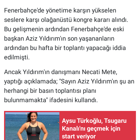
Fenerbahçe'de yönetime karşın yükselen
Gündem Özel
seslere karşı olağanüstü kongre kararı alındı.
Bu gelişmenin ardından Fenerbahçe'de eski
Günün görüntüsü
başkan Aziz Yıldırım'ın son yaşananların
Haber
ardından bu hafta bir toplantı yapacağı iddia
edilmişti.
İlan
Ancak Yıldırım'ın danışmanı Necati Mete,
Kimdir
yaptığı açıklamada; "Sayın Aziz Yıldırım'ın şu an
herhangi bir basın toplantısı planı
Koronavirüs
bulunmamakta" ifadesini kullandı.
Kültür Sanat
Aysu Türkoğlu, Tsugaru
Ne demişti
Kanalı'nı geçmek için
start veriyor