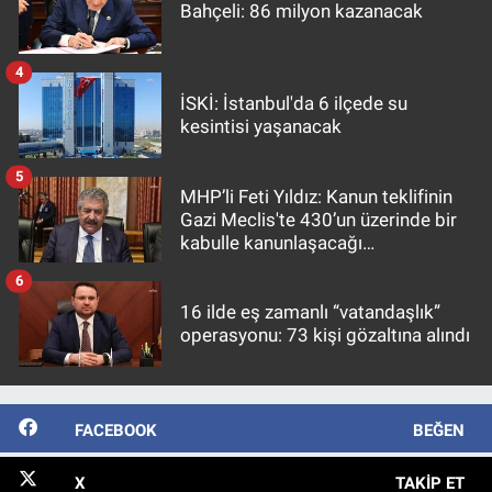
Bahçeli: 86 milyon kazanacak
4
İSKİ: İstanbul'da 6 ilçede su
kesintisi yaşanacak
5
MHP’li Feti Yıldız: Kanun teklifinin
Gazi Meclis'te 430’un üzerinde bir
kabulle kanunlaşacağı
görülmektedir
6
16 ilde eş zamanlı “vatandaşlık”
operasyonu: 73 kişi gözaltına alındı
FACEBOOK
BEĞEN
X
TAKIP ET