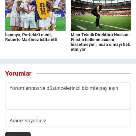
İspanya, Portekiz'i eledi;
Mısır Teknik Direktörü Hassan:
Roberto Martinez istifa etti
Filistin halkının acısını
hissetmeyen, insan olmayı hak
etmiyor
Yorumlar