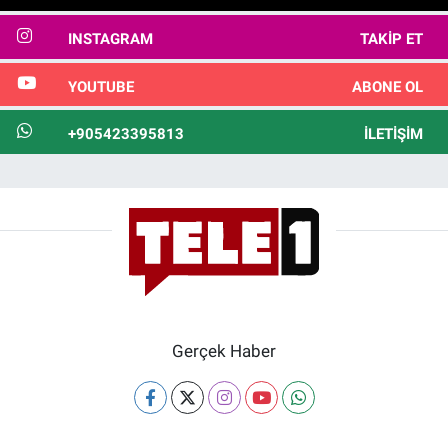
INSTAGRAM
TAKIP ET
YOUTUBE
ABONE OL
+905423395813
İLETIŞIM
Gerçek Haber