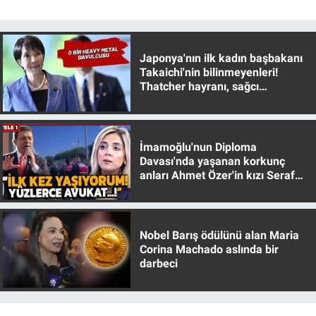
Japonya'nın ilk kadın başbakanı
Takaichi'nin bilinmeyenleri!
Thatcher hayranı, sağcı
muhafazakar
İmamoğlu'nun Diploma
Davası'nda yaşanan korkunç
anları Ahmet Özer'in kızı Seraf
Özer anlattı!
Nobel Barış ödülünü alan Maria
Corina Machado aslında bir
darbeci