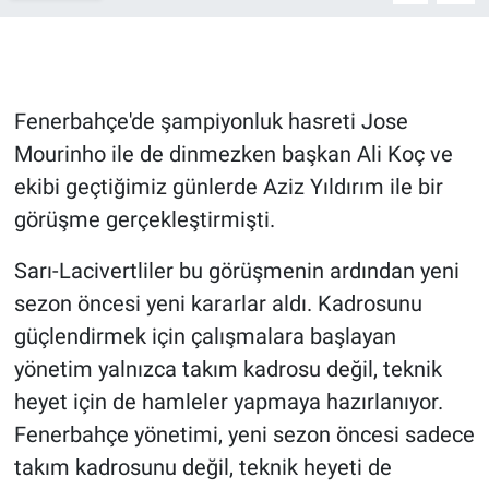
Gündem Özel
Günün görüntüsü
Fenerbahçe'de şampiyonluk hasreti Jose
Mourinho ile de dinmezken başkan Ali Koç ve
Haber
ekibi geçtiğimiz günlerde Aziz Yıldırım ile bir
görüşme gerçekleştirmişti.
İlan
Sarı-Lacivertliler bu görüşmenin ardından yeni
Kimdir
sezon öncesi yeni kararlar aldı. Kadrosunu
Koronavirüs
güçlendirmek için çalışmalara başlayan
yönetim yalnızca takım kadrosu değil, teknik
Kültür Sanat
heyet için de hamleler yapmaya hazırlanıyor.
Fenerbahçe yönetimi, yeni sezon öncesi sadece
Ne demişti
takım kadrosunu değil, teknik heyeti de