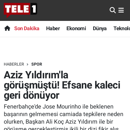
Anında Manşet
Son Dakika
Nöbetçi Eczaneler
Son Dakika
Haber
Ekonomi
Dünya
Teknolo
Başka Sohbetler
Haber
Hava Durumu
Belgesel
Ekonomi
Namaz Vakitleri
HABERLER
SPOR
Bilim turu
Dünya
Trafik Durumu
Aziz Yıldırım'la
Bilim ve Teknoloji Evreni
Teknoloji
Süper Lig Puan Durumu ve Fikstür
görüşmüştü! Efsane kaleci
geri dönüyor
Doğa Konuşuyor
Sağlık
Tüm Manşetler
Fenerbahçe'de Jose Mourinho ile beklenen
Dünya
Spor
Son Dakika Haberleri
başarının gelmemesi camiada tepkilere neden
olurken, Başkan Ali Koç Aziz Yıldırım ile bir
Ege Saati
Yayın Akışı
Haber Arşivi
görüşme gerçekleştirmiş ikili bir dizi fikir alış