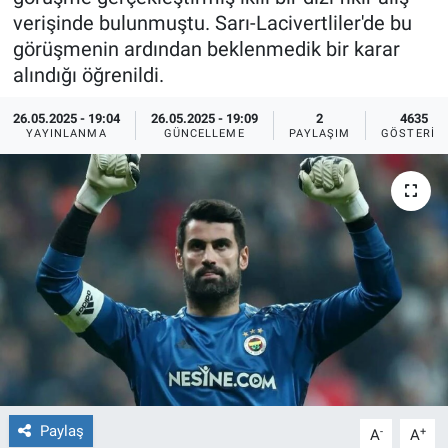
verişinde bulunmuştu. Sarı-Lacivertliler'de bu
Ege'den Esintiler
İletişim
görüşmenin ardından beklenmedik bir karar
alındığı öğrenildi.
Eğitim
26.05.2025 - 19:04
26.05.2025 - 19:09
2
4635
YAYINLANMA
GÜNCELLEME
PAYLAŞIM
GÖSTERIM
Eğlence
Ekonomi
Forum
Gerçeğin İzinde
Gün Başlıyor
Gün Bitiyor
Paylaş
-
+
A
A
Gün Ortası