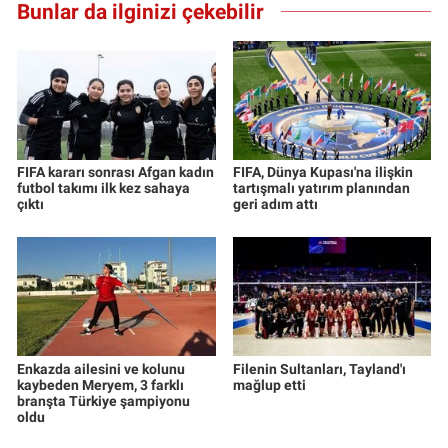
Bunlar da ilginizi çekebilir
FIFA kararı sonrası Afgan kadın
FIFA, Dünya Kupası'na ilişkin
futbol takımı ilk kez sahaya
tartışmalı yatırım planından
çıktı
geri adım attı
Enkazda ailesini ve kolunu
Filenin Sultanları, Tayland'ı
kaybeden Meryem, 3 farklı
mağlup etti
branşta Türkiye şampiyonu
oldu