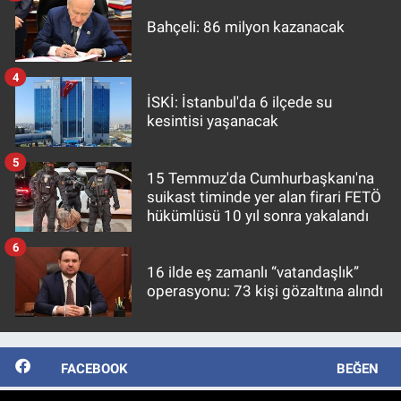
Bahçeli: 86 milyon kazanacak
4
İSKİ: İstanbul'da 6 ilçede su
kesintisi yaşanacak
5
15 Temmuz'da Cumhurbaşkanı'na
suikast timinde yer alan firari FETÖ
hükümlüsü 10 yıl sonra yakalandı
6
16 ilde eş zamanlı “vatandaşlık”
operasyonu: 73 kişi gözaltına alındı
FACEBOOK
BEĞEN