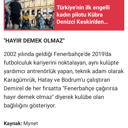
Yerel Yaşam
Türkiye'nin ilk engelli
kadın pilotu Kübra
Canlı Yayın
Denizci Keskin'den
İtalya'da çifte başarı
"HAYIR DEMEK OLMAZ"
2002 yılında geldiği Fenerbahçe'de 2019'da
futbolculuk kariyerini noktalayan, aynı kulüpte
yardımcı antrenörlük yapan, teknik adam olarak
Karagümrük, Hatay ve Bodrum'u çalıştıran
Demirel de her fırsatta "Fenerbahçe çağırırsa
hayır demek olmaz" diyerek kulübe olan
bağlılığını gösteriyor.
Kaynak:
Mynet