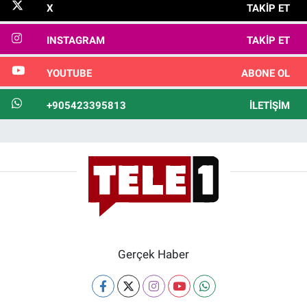
X
TAKIP ET
INSTAGRAM
TAKIP ET
YOUTUBE
ABONE OL
+905423395813
İLETIŞIM
Gerçek Haber