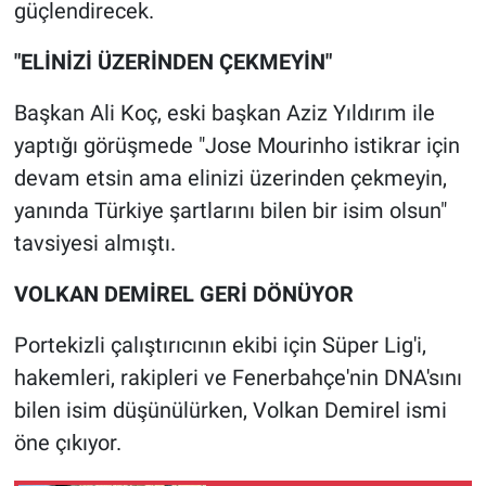
Nedir
güçlendirecek.
"ELİNİZİ ÜZERİNDEN ÇEKMEYİN"
Popüler
Başkan Ali Koç, eski başkan Aziz Yıldırım ile
Programlar
yaptığı görüşmede "Jose Mourinho istikrar için
Sağlık
devam etsin ama elinizi üzerinden çekmeyin,
yanında Türkiye şartlarını bilen bir isim olsun"
Spor
tavsiyesi almıştı.
Teknoloji
VOLKAN DEMİREL GERİ DÖNÜYOR
Türkiye'nin Geleceği
Portekizli çalıştırıcının ekibi için Süper Lig'i,
hakemleri, rakipleri ve Fenerbahçe'nin DNA'sını
Türkiye'nin Gündemi
bilen isim düşünülürken, Volkan Demirel ismi
öne çıkıyor.
Yerel Gündem