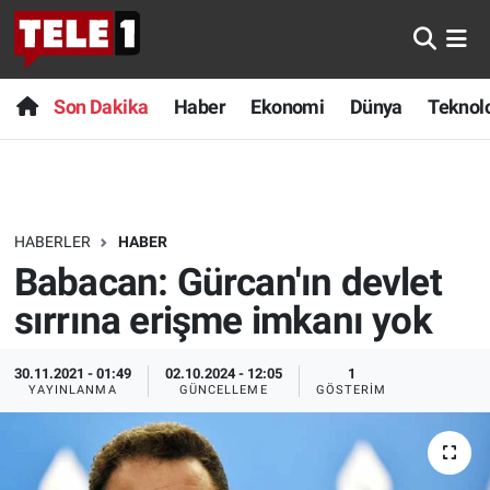
Anında Manşet
Son Dakika
Nöbetçi Eczaneler
Son Dakika
Haber
Ekonomi
Dünya
Teknolo
Başka Sohbetler
Haber
Hava Durumu
Belgesel
Ekonomi
Namaz Vakitleri
HABERLER
HABER
Bilim turu
Dünya
Trafik Durumu
Babacan: Gürcan'ın devlet
Bilim ve Teknoloji Evreni
Teknoloji
Süper Lig Puan Durumu ve Fikstür
sırrına erişme imkanı yok
Doğa Konuşuyor
Sağlık
Tüm Manşetler
30.11.2021 - 01:49
02.10.2024 - 12:05
1
YAYINLANMA
GÜNCELLEME
GÖSTERIM
Dünya
Spor
Son Dakika Haberleri
Ege Saati
Yayın Akışı
Haber Arşivi