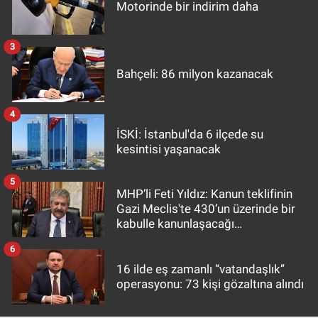
Motorinde bir indirim daha
3
Bahçeli: 86 milyon kazanacak
4
İSKİ: İstanbul'da 6 ilçede su
kesintisi yaşanacak
5
MHP’li Feti Yıldız: Kanun teklifinin
Gazi Meclis'te 430’un üzerinde bir
kabulle kanunlaşacağı
görülmektedir
6
16 ilde eş zamanlı “vatandaşlık”
operasyonu: 73 kişi gözaltına alındı