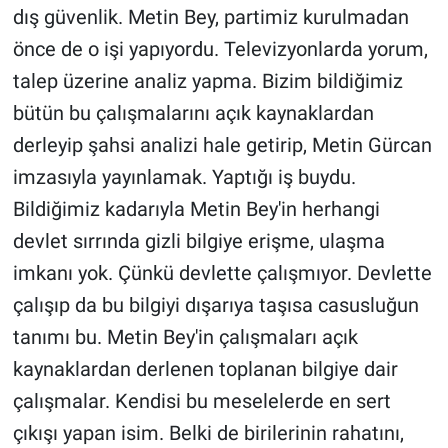
Nedir
dış güvenlik. Metin Bey, partimiz kurulmadan
önce de o işi yapıyordu. Televizyonlarda yorum,
Popüler
talep üzerine analiz yapma. Bizim bildiğimiz
Programlar
bütün bu çalışmalarını açık kaynaklardan
derleyip şahsi analizi hale getirip, Metin Gürcan
Sağlık
imzasıyla yayınlamak. Yaptığı iş buydu.
Bildiğimiz kadarıyla Metin Bey'in herhangi
Spor
devlet sırrında gizli bilgiye erişme, ulaşma
Teknoloji
imkanı yok. Çünkü devlette çalışmıyor. Devlette
çalışıp da bu bilgiyi dışarıya taşısa casusluğun
Türkiye'nin Geleceği
tanımı bu. Metin Bey'in çalışmaları açık
Türkiye'nin Gündemi
kaynaklardan derlenen toplanan bilgiye dair
çalışmalar. Kendisi bu meselelerde en sert
Yerel Gündem
çıkışı yapan isim. Belki de birilerinin rahatını,