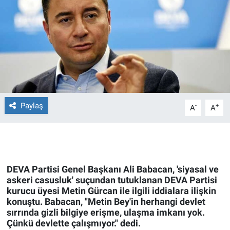
Ege'den Esintiler
İletişim
Eğitim
Eğlence
Ekonomi
Paylaş
-
+
A
A
Forum
Gerçeğin İzinde
DEVA Partisi Genel Başkanı Ali Babacan, 'siyasal ve
Gün Başlıyor
askeri casusluk' suçundan tutuklanan DEVA Partisi
kurucu üyesi Metin Gürcan ile ilgili iddialara ilişkin
konuştu. Babacan, "Metin Bey'in herhangi devlet
Gün Bitiyor
sırrında gizli bilgiye erişme, ulaşma imkanı yok.
Çünkü devlette çalışmıyor." dedi.
Gün Ortası