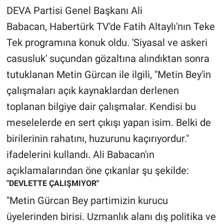
DEVA Partisi Genel Başkanı Ali
Gündem Özel
Babacan, Habertürk TV'de Fatih Altaylı'nın Teke
Tek programına konuk oldu. 'Siyasal ve askeri
Günün görüntüsü
casusluk' suçundan gözaltına alındıktan sonra
tutuklanan Metin Gürcan ile ilgili, "Metin Bey'in
Haber
çalışmaları açık kaynaklardan derlenen
İlan
toplanan bilgiye dair çalışmalar. Kendisi bu
meselelerde en sert çıkışı yapan isim. Belki de
Kimdir
birilerinin rahatını, huzurunu kaçırıyordur."
Koronavirüs
ifadelerini kullandı. Ali Babacan'ın
açıklamalarından öne çıkanlar şu şekilde:
Kültür Sanat
"DEVLETTE ÇALIŞMIYOR"
"Metin Gürcan Bey partimizin kurucu
Ne demişti
üyelerinden birisi. Uzmanlık alanı dış politika ve