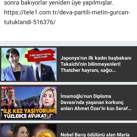
sonra bakıyorlar yeniden üye yapılmışlar.
https://tele1.com.tr/deva-partili-metin-gurcan-
tutuklandi-516376/
Japonya'nın ilk kadın başbakanı
Takaichi'nin bilinmeyenleri!
Thatcher hayranı, sağcı
muhafazakar
İmamoğlu'nun Diploma
Davası'nda yaşanan korkunç
anları Ahmet Özer'in kızı Seraf
Özer anlattı!
Nobel Barış ödülünü alan Maria