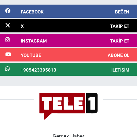
FACEBOOK
BEĞEN
X
TAKIP ET
INSTAGRAM
TAKIP ET
YOUTUBE
ABONE OL
+905423395813
İLETIŞIM
Gerçek Haber