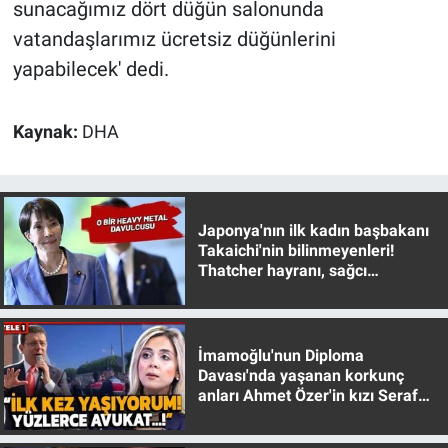
sunacağımız dört düğün salonunda
vatandaşlarımız ücretsiz düğünlerini
yapabilecek' dedi.
Kaynak:
DHA
Japonya'nın ilk kadın başbakanı
Takaichi'nin bilinmeyenleri!
Thatcher hayranı, sağcı
muhafazakar
İmamoğlu'nun Diploma
Davası'nda yaşanan korkunç
anları Ahmet Özer'in kızı Seraf
Özer anlattı!