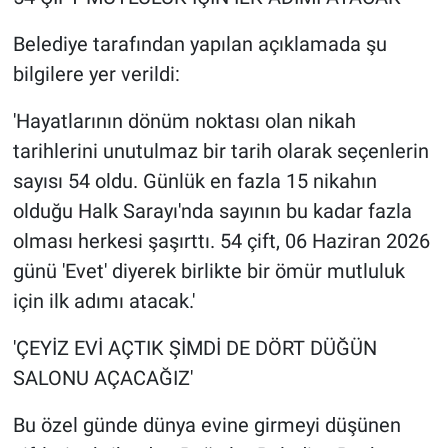
Nedir
Belediye tarafından yapılan açıklamada şu
Popüler
bilgilere yer verildi:
Programlar
'Hayatlarının dönüm noktası olan nikah
tarihlerini unutulmaz bir tarih olarak seçenlerin
Sağlık
sayısı 54 oldu. Günlük en fazla 15 nikahın
olduğu Halk Sarayı'nda sayının bu kadar fazla
Spor
olması herkesi şaşırttı. 54 çift, 06 Haziran 2026
Teknoloji
günü 'Evet' diyerek birlikte bir ömür mutluluk
için ilk adımı atacak.'
Türkiye'nin Geleceği
'ÇEYİZ EVİ AÇTIK ŞİMDİ DE DÖRT DÜĞÜN
Türkiye'nin Gündemi
SALONU AÇACAĞIZ'
Yerel Gündem
Bu özel günde dünya evine girmeyi düşünen