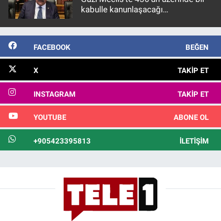
kabulle kanunlaşacağı
görülmektedir
FACEBOOK
BEĞEN
X
TAKIP ET
INSTAGRAM
TAKIP ET
YOUTUBE
ABONE OL
+905423395813
İLETIŞIM