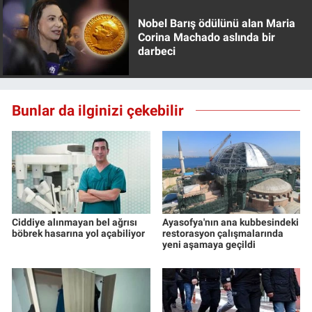
Nobel Barış ödülünü alan Maria
Corina Machado aslında bir
darbeci
Bunlar da ilginizi çekebilir
Ciddiye alınmayan bel ağrısı
Ayasofya'nın ana kubbesindeki
böbrek hasarına yol açabiliyor
restorasyon çalışmalarında
yeni aşamaya geçildi