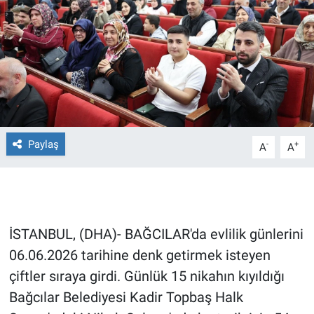
Ege'den Esintiler
İletişim
Eğitim
Eğlence
Ekonomi
Paylaş
-
+
A
A
Forum
Gerçeğin İzinde
İSTANBUL, (DHA)- BAĞCILAR'da evlilik günlerini
Gün Başlıyor
06.06.2026 tarihine denk getirmek isteyen
çiftler sıraya girdi. Günlük 15 nikahın kıyıldığı
Gün Bitiyor
Bağcılar Belediyesi Kadir Topbaş Halk
Gün Ortası