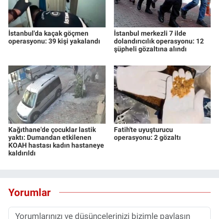
İstanbul'da kaçak göçmen
İstanbul merkezli 7 ilde
operasyonu: 39 kişi yakalandı
dolandırıcılık operasyonu: 12
şüpheli gözaltına alındı
Kağıthane'de çocuklar lastik
Fatih'te uyuşturucu
yaktı: Dumandan etkilenen
operasyonu: 2 gözaltı
KOAH hastası kadın hastaneye
kaldırıldı
Yorumlar