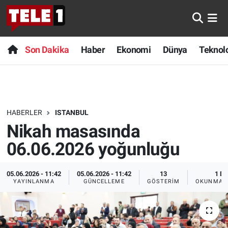
Anında Manşet
Son Dakika
Nöbetçi Eczaneler
Son Dakika
Haber
Ekonomi
Dünya
Teknolo
Başka Sohbetler
Haber
Hava Durumu
Belgesel
Ekonomi
Namaz Vakitleri
HABERLER
ISTANBUL
Bilim turu
Dünya
Trafik Durumu
Nikah masasında
Bilim ve Teknoloji Evreni
Teknoloji
Süper Lig Puan Durumu ve Fikstür
06.06.2026 yoğunluğu
Doğa Konuşuyor
Sağlık
Tüm Manşetler
05.06.2026 - 11:42
05.06.2026 - 11:42
13
1 DK
YAYINLANMA
GÜNCELLEME
GÖSTERIM
OKUNMA S
Dünya
Spor
Son Dakika Haberleri
Ege Saati
Yayın Akışı
Haber Arşivi