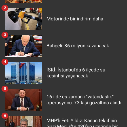
2
Motorinde bir indirim daha
3
Bahçeli: 86 milyon kazanacak
4
İSKİ: İstanbul'da 6 ilçede su
kesintisi yaşanacak
5
16 ilde eş zamanlı “vatandaşlık”
operasyonu: 73 kişi gözaltına alındı
6
MHP’li Feti Yıldız: Kanun teklifinin
Gazi Meclis'te 430’un üzerinde bir