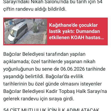
Sarayı'ndaki Nikah Salonu'nda bu tarih için 54
çiftin randevu aldığı bildirildi.
Gündem Özel
Günün görüntüsü
Kağıthane'de çocuklar
lastik yaktı: Dumandan
Haber
etkilenen KOAH hastası
kadın hastaneye
kaldırıldı
İlan
Bağcılar Belediyesi tarafından yapılan
açıklamada; özel tarihlerde yaşanan nikah
Kimdir
yoğunluğunun bu sene de 06.06.2026 tarihinde
Koronavirüs
yaşandığı belirtildi. Bağcılar'da evlilik
tarihlerinin bu özel günde olmasını isteyenler
Kültür Sanat
Bağcılar Belediyesi Kadir Topbaş Halk Sarayı'na
gelerek randevu için sıraya girdi.
Ne demişti
54 ÇİFT MUTLULUK İÇİN İLK ADIMI ATACAK