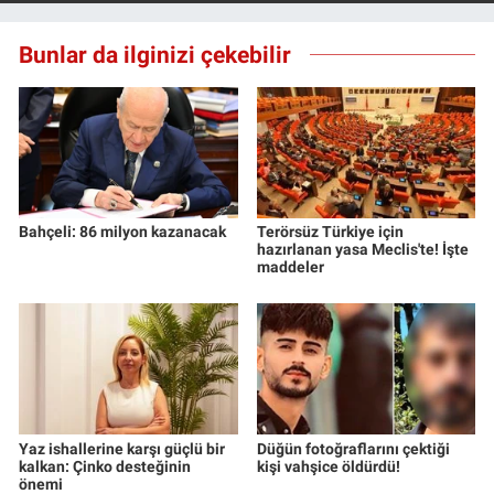
Bunlar da ilginizi çekebilir
Bahçeli: 86 milyon kazanacak
Terörsüz Türkiye için
hazırlanan yasa Meclis'te! İşte
maddeler
Yaz ishallerine karşı güçlü bir
Düğün fotoğraflarını çektiği
kalkan: Çinko desteğinin
kişi vahşice öldürdü!
önemi