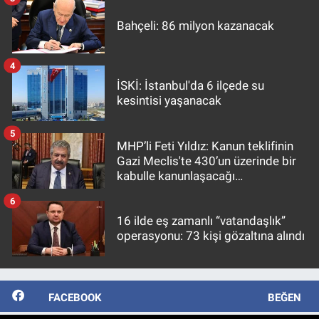
Bahçeli: 86 milyon kazanacak
4
İSKİ: İstanbul'da 6 ilçede su
kesintisi yaşanacak
5
MHP’li Feti Yıldız: Kanun teklifinin
Gazi Meclis'te 430’un üzerinde bir
kabulle kanunlaşacağı
görülmektedir
6
16 ilde eş zamanlı “vatandaşlık”
operasyonu: 73 kişi gözaltına alındı
FACEBOOK
BEĞEN