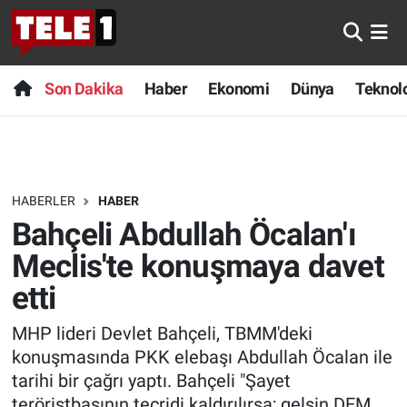
Anında Manşet
Son Dakika
Nöbetçi Eczaneler
Son Dakika
Haber
Ekonomi
Dünya
Teknolo
Başka Sohbetler
Haber
Hava Durumu
Belgesel
Ekonomi
Namaz Vakitleri
HABERLER
HABER
Bilim turu
Dünya
Trafik Durumu
Bahçeli Abdullah Öcalan'ı
Bilim ve Teknoloji Evreni
Teknoloji
Süper Lig Puan Durumu ve Fikstür
Meclis'te konuşmaya davet
etti
Doğa Konuşuyor
Sağlık
Tüm Manşetler
MHP lideri Devlet Bahçeli, TBMM'deki
Dünya
Spor
Son Dakika Haberleri
konuşmasında PKK elebaşı Abdullah Öcalan ile
tarihi bir çağrı yaptı. Bahçeli "Şayet
Ege Saati
Yayın Akışı
Haber Arşivi
teröristbaşının tecridi kaldırılırsa; gelsin DEM