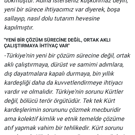
dökmüştür. Adına isterseniz kuşkonmaz deyin,
Yerel Yaşam
yeni bir sürece ihtiyacımız var diyerek, boşa
sallayıp, nasıl dolu tutarım hevesine
Canlı Yayın
kapılmıştır.
"YENİ BİR ÇÖZÜM SÜRECİNE DEĞİL, ORTAK AKLI
ÇALIŞTIRMAYA İHTİYAÇ VAR"
-Türkiye'nin yeni bir çözüm sürecine değil, ortak
aklı çalıştırmaya, dürüst ve samimi adımlara,
dış dayatmalara kapalı durmaya, bin yıllık
kardeşliği daha da kuvvetlendirmeye ihtiyacı
vardır ve olmalıdır. Türkiye'nin sorunu Kürtler
değil, bölücü terör örgütüdür. Tek tek Kürt
kardeşlerimin sorununu çözmek mecburidir
ama kolektif kimlik ve etnik temelde çözüme
atıf yapmak vahim bir tehlikedir. Kürt sorunu