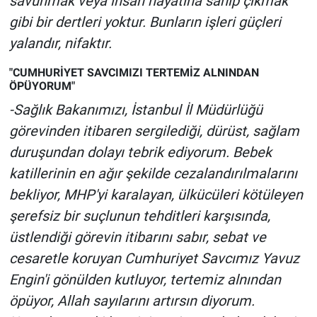
savunmak veya insan hayatına sahip çıkmak
gibi bir dertleri yoktur. Bunların işleri güçleri
yalandır, nifaktır.
"CUMHURİYET SAVCIMIZI TERTEMİZ ALNINDAN
ÖPÜYORUM"
-Sağlık Bakanımızı, İstanbul İl Müdürlüğü
görevinden itibaren sergilediği, dürüst, sağlam
duruşundan dolayı tebrik ediyorum. Bebek
katillerinin en ağır şekilde cezalandırılmalarını
bekliyor, MHP'yi karalayan, ülkücüleri kötüleyen
şerefsiz bir suçlunun tehditleri karşısında,
üstlendiği görevin itibarını sabır, sebat ve
cesaretle koruyan Cumhuriyet Savcımız Yavuz
Engin'i gönülden kutluyor, tertemiz alnından
öpüyor, Allah sayılarını artırsın diyorum.