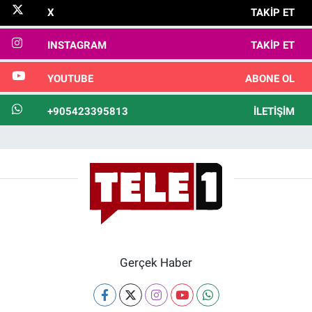
X
TAKIP ET
INSTAGRAM
TAKIP ET
YOUTUBE
ABONE OL
+905423395813
İLETIŞIM
Gerçek Haber