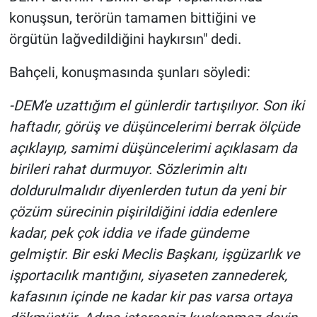
Nedir
konuşsun, terörün tamamen bittiğini ve
örgütün lağvedildiğini haykırsın" dedi.
Popüler
Bahçeli, konuşmasında şunları söyledi:
Programlar
-DEM'e uzattığım el günlerdir tartışılıyor. Son iki
Sağlık
haftadır, görüş ve düşüncelerimi berrak ölçüde
açıklayıp, samimi düşüncelerimi açıklasam da
Spor
birileri rahat durmuyor. Sözlerimin altı
Teknoloji
doldurulmalıdır diyenlerden tutun da yeni bir
çözüm sürecinin pişirildiğini iddia edenlere
Türkiye'nin Geleceği
kadar, pek çok iddia ve ifade gündeme
gelmiştir. Bir eski Meclis Başkanı, işgüzarlık ve
Türkiye'nin Gündemi
işportacılık mantığını, siyaseten zannederek,
Yerel Gündem
kafasının içinde ne kadar kir pas varsa ortaya