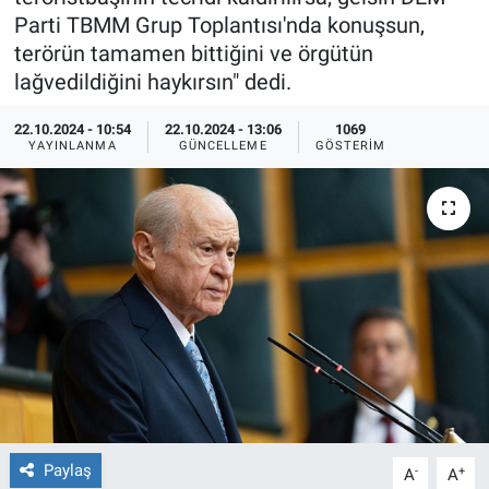
Parti TBMM Grup Toplantısı'nda konuşsun,
Ege'den Esintiler
İletişim
terörün tamamen bittiğini ve örgütün
lağvedildiğini haykırsın" dedi.
Eğitim
22.10.2024 - 10:54
22.10.2024 - 13:06
1069
YAYINLANMA
GÜNCELLEME
GÖSTERIM
Eğlence
Ekonomi
Forum
Gerçeğin İzinde
Gün Başlıyor
Gün Bitiyor
Paylaş
-
+
A
A
Gün Ortası