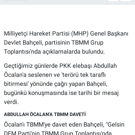
Gündem Özel
Günün görüntüsü
Milliyetçi Hareket Partisi (MHP) Genel Başkanı
Devlet Bahçeli, partisinin TBMM Grup
Haber
Toplantısı'nda açıklamalarda bulundu.
İlan
Geçtiğimiz günlerde PKK elebaşı Abdullah
Öcalan'a seslenen ve 'terörü tek taraflı
Kimdir
bitirmesi' yönünde çağrı yapan Bahçeli,
Koronavirüs
bugünkü konuşmasında ise tarihi bir mesaj
verdi.
Kültür Sanat
ABDULLAH ÖCALAN'A TBMM DAVETİ
Ne demişti
Öcalan'ı TBMM'ye davet eden Bahçeli, "Gelsin
DEM Parti'nin TBMM Grup Toplantısı'nda