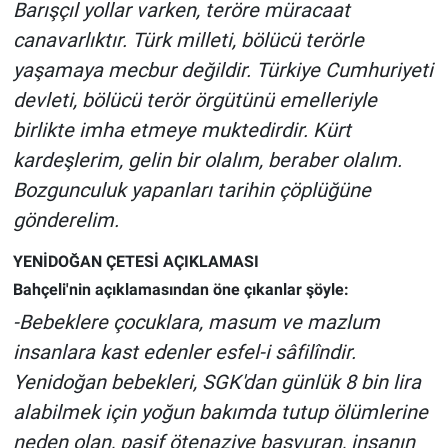
Barışçıl yollar varken, teröre müracaat
canavarlıktır. Türk milleti, bölücü terörle
yaşamaya mecbur değildir. Türkiye Cumhuriyeti
devleti, bölücü terör örgütünü emelleriyle
birlikte imha etmeye muktedirdir. Kürt
kardeşlerim, gelin bir olalım, beraber olalım.
Bozgunculuk yapanları tarihin çöplüğüne
gönderelim.
YENİDOĞAN ÇETESİ AÇIKLAMASI
Bahçeli'nin açıklamasından öne çıkanlar şöyle:
-Bebeklere çocuklara, masum ve mazlum
insanlara kast edenler esfel-i sâfilîndir.
Yenidoğan bebekleri, SGK'dan günlük 8 bin lira
alabilmek için yoğun bakımda tutup ölümlerine
neden olan, pasif ötenaziye başvuran, insanın