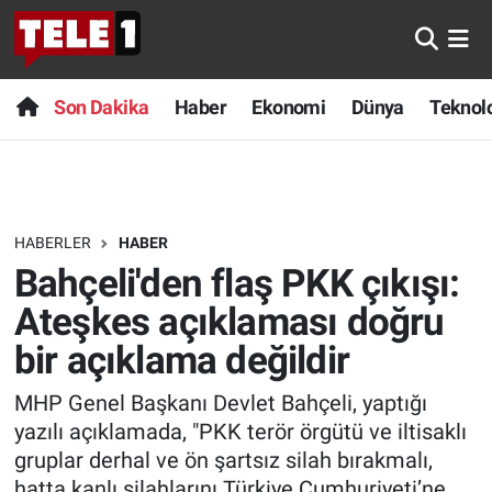
Anında Manşet
Son Dakika
Nöbetçi Eczaneler
Son Dakika
Haber
Ekonomi
Dünya
Teknolo
Başka Sohbetler
Haber
Hava Durumu
Belgesel
Ekonomi
Namaz Vakitleri
HABERLER
HABER
Bilim turu
Dünya
Trafik Durumu
Bahçeli'den flaş PKK çıkışı:
Bilim ve Teknoloji Evreni
Teknoloji
Süper Lig Puan Durumu ve Fikstür
Ateşkes açıklaması doğru
bir açıklama değildir
Doğa Konuşuyor
Sağlık
Tüm Manşetler
MHP Genel Başkanı Devlet Bahçeli, yaptığı
Dünya
Spor
Son Dakika Haberleri
yazılı açıklamada, "PKK terör örgütü ve iltisaklı
gruplar derhal ve ön şartsız silah bırakmalı,
Ege Saati
Yayın Akışı
Haber Arşivi
hatta kanlı silahlarını Türkiye Cumhuriyeti’ne