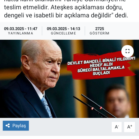
teslim etmelidir. Ateşkes açıklaması doğru,
Ege'den Esintiler
İletişim
dengeli ve isabetli bir açıklama değildir" dedi.
Eğitim
09.03.2025 - 11:47
09.03.2025 - 14:13
2725
YAYINLANMA
GÜNCELLEME
GÖSTERIM
Eğlence
Ekonomi
Forum
Gerçeğin İzinde
Gün Başlıyor
Gün Bitiyor
Paylaş
-
+
A
A
Gün Ortası