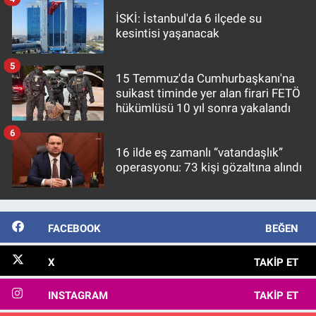
İSKİ: İstanbul'da 6 ilçede su
kesintisi yaşanacak
5
15 Temmuz'da Cumhurbaşkanı'na
suikast timinde yer alan firari FETÖ
hükümlüsü 10 yıl sonra yakalandı
6
16 ilde eş zamanlı “vatandaşlık”
operasyonu: 73 kişi gözaltına alındı
FACEBOOK
BEĞEN
X
TAKIP ET
INSTAGRAM
TAKIP ET