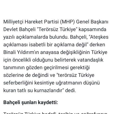
Gündem Özel
Milliyetçi Hareket Partisi (MHP) Genel Başkanı
Günün görüntüsü
Devlet Bahçeli "Terörsüz Türkiye" kapsamında
yazılı açıklamalarda bulundu. Bahçeli, "Ateşkes
Haber
açıklaması isabetli bir açıklama değil" derken
İlan
Binali Yıldırım'ın anayasa değişikliğinin Türkiye
için öncelikli olduğunu belirterek vatandaşlık
Kimdir
tanımının gözden geçirilmesi gerektiği
sözlerine de değindi ve "terörsüz Türkiye
Koronavirüs
seferberliğini kesintiye uğratmanın düşünü
Kültür Sanat
kuran tatlı su kurnazlarıdır" dedi.
Bahçeli şunları kaydetti:
Ne demişti