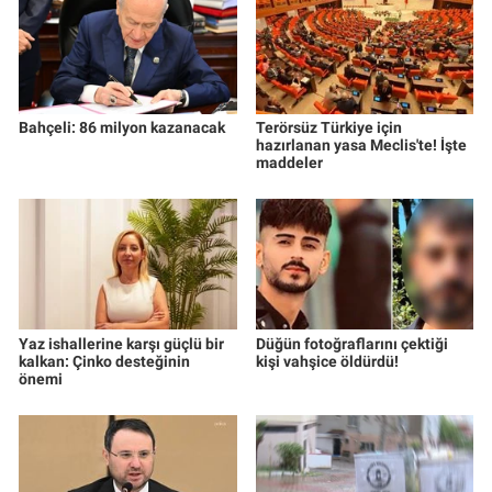
Bahçeli: 86 milyon kazanacak
Terörsüz Türkiye için
hazırlanan yasa Meclis'te! İşte
maddeler
Yaz ishallerine karşı güçlü bir
Düğün fotoğraflarını çektiği
kalkan: Çinko desteğinin
kişi vahşice öldürdü!
önemi