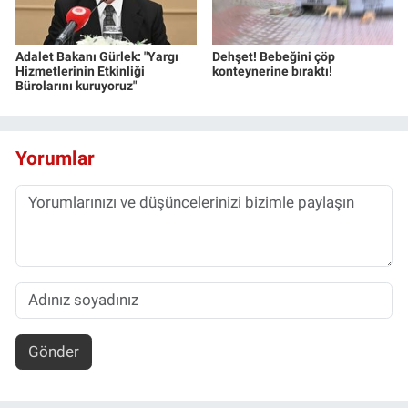
Adalet Bakanı Gürlek: "Yargı
Dehşet! Bebeğini çöp
Hizmetlerinin Etkinliği
konteynerine bıraktı!
Bürolarını kuruyoruz"
Yorumlar
Gönder