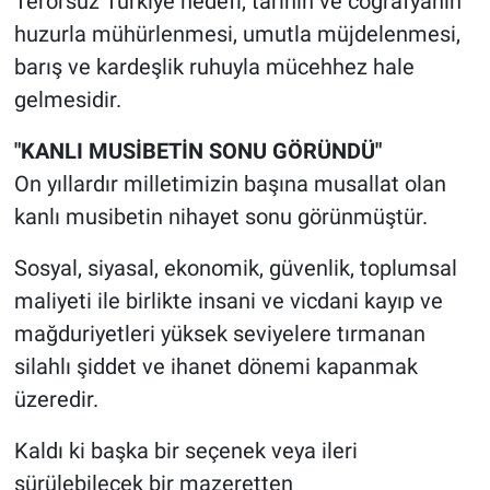
Terörsüz Türkiye hedefi, tarihin ve coğrafyanın
Nedir
huzurla mühürlenmesi, umutla müjdelenmesi,
Popüler
barış ve kardeşlik ruhuyla mücehhez hale
gelmesidir.
Programlar
"KANLI MUSİBETİN SONU GÖRÜNDÜ"
Sağlık
On yıllardır milletimizin başına musallat olan
kanlı musibetin nihayet sonu görünmüştür.
Spor
Sosyal, siyasal, ekonomik, güvenlik, toplumsal
Teknoloji
maliyeti ile birlikte insani ve vicdani kayıp ve
mağduriyetleri yüksek seviyelere tırmanan
Türkiye'nin Geleceği
silahlı şiddet ve ihanet dönemi kapanmak
üzeredir.
Türkiye'nin Gündemi
Kaldı ki başka bir seçenek veya ileri
Yerel Gündem
sürülebilecek bir mazeretten