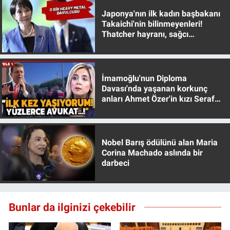
Japonya'nın ilk kadın başbakanı
Takaichi'nin bilinmeyenleri!
Thatcher hayranı, sağcı
muhafazakar
İmamoğlu'nun Diploma
Davası'nda yaşanan korkunç
anları Ahmet Özer'in kızı Seraf
Özer anlattı!
Nobel Barış ödülünü alan Maria
Corina Machado aslında bir
darbeci
Bunlar da ilginizi çekebilir