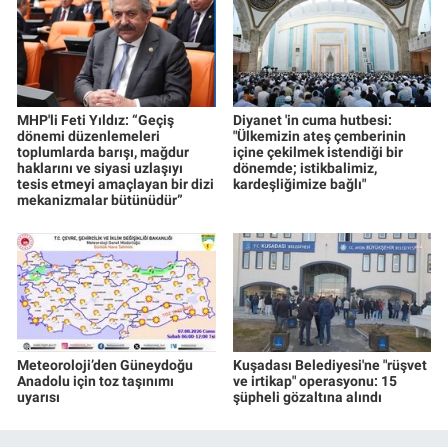
MHP'li Feti Yıldız: “Geçiş
Diyanet 'in cuma hutbesi:
dönemi düzenlemeleri
"Ülkemizin ateş çemberinin
toplumlarda barışı, mağdur
içine çekilmek istendiği bir
haklarını ve siyasi uzlaşıyı
dönemde; istikbalimiz,
tesis etmeyi amaçlayan bir dizi
kardeşliğimize bağlı"
mekanizmalar bütünüdür”
Meteoroloji’den Güneydoğu
Kuşadası Belediyesi'ne "rüşvet
Anadolu için toz taşınımı
ve irtikap" operasyonu: 15
uyarısı
şüpheli gözaltına alındı