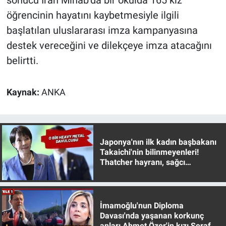
sonucu İran Minab’da bir okulda 165 kız
Nedir
öğrencinin hayatını kaybetmesiyle ilgili
Popüler
başlatılan uluslararası imza kampanyasına
destek vereceğini ve dilekçeye imza atacağını
Programlar
belirtti.
Sağlık
Kaynak:
ANKA
Spor
Teknoloji
Japonya'nın ilk kadın başbakanı
Takaichi'nin bilinmeyenleri!
Türkiye'nin Geleceği
Thatcher hayranı, sağcı
muhafazakar
Türkiye'nin Gündemi
İmamoğlu'nun Diploma
Yerel Gündem
Davası'nda yaşanan korkunç
anları Ahmet Özer'in kızı Seraf