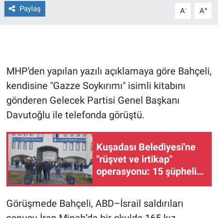
Paylaş
-
+
A
A
Gündem Özel
Günün görüntüsü
MHP'den yapılan yazılı açıklamaya göre Bahçeli,
Haber
kendisine "Gazze Soykırımı" isimli kitabını
İlan
gönderen Gelecek Partisi Genel Başkanı
Davutoğlu ile telefonda görüştü.
Kimdir
Kuşadası Belediyesi'ne
Koronavirüs
"rüşvet ve irtikap"
operasyonu: 15 şüpheli
Kültür Sanat
gözaltına alındı
Ne demişti
Görüşmede Bahçeli, ABD–İsrail saldırıları