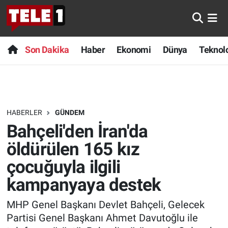
Anında Manşet
Son Dakika
Nöbetçi Eczaneler
Son Dakika
Haber
Ekonomi
Dünya
Teknolo
Başka Sohbetler
Haber
Hava Durumu
Belgesel
Ekonomi
Namaz Vakitleri
HABERLER
GÜNDEM
Bilim turu
Dünya
Trafik Durumu
Bahçeli'den İran'da
Bilim ve Teknoloji Evreni
Teknoloji
Süper Lig Puan Durumu ve Fikstür
öldürülen 165 kız
çocuğuyla ilgili
Doğa Konuşuyor
Sağlık
Tüm Manşetler
kampanyaya destek
Dünya
Spor
Son Dakika Haberleri
MHP Genel Başkanı Devlet Bahçeli, Gelecek
Partisi Genel Başkanı Ahmet Davutoğlu ile
Ege Saati
Yayın Akışı
Haber Arşivi