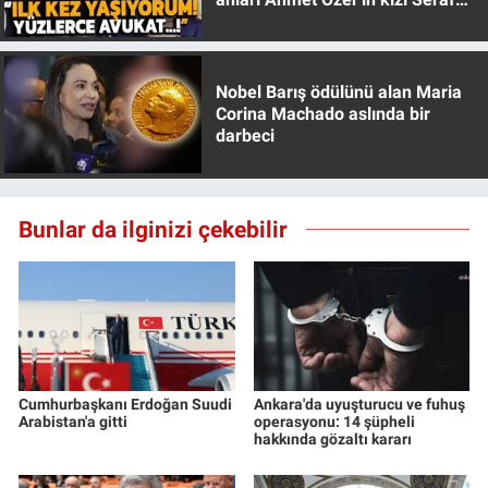
Yerel Yaşam
Özer anlattı!
Canlı Yayın
Nobel Barış ödülünü alan Maria
Corina Machado aslında bir
darbeci
Bunlar da ilginizi çekebilir
Cumhurbaşkanı Erdoğan Suudi
Ankara'da uyuşturucu ve fuhuş
Arabistan'a gitti
operasyonu: 14 şüpheli
hakkında gözaltı kararı