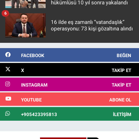
hükümlüsü 10 yıl sonra yakalandı
6
16 ilde eş zamanlı “vatandaşlık”
operasyonu: 73 kişi gözaltına alındı
FACEBOOK
BEĞEN
X
TAKIP ET
INSTAGRAM
TAKIP ET
YOUTUBE
ABONE OL
+905423395813
İLETIŞIM