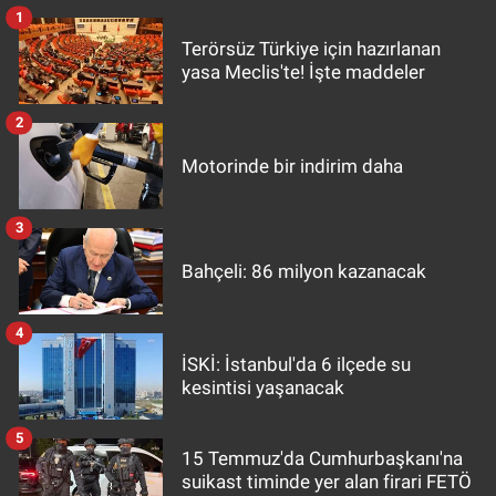
1
Terörsüz Türkiye için hazırlanan
yasa Meclis'te! İşte maddeler
2
Motorinde bir indirim daha
3
Bahçeli: 86 milyon kazanacak
4
İSKİ: İstanbul'da 6 ilçede su
kesintisi yaşanacak
5
15 Temmuz'da Cumhurbaşkanı'na
suikast timinde yer alan firari FETÖ