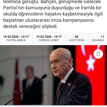
telefona görüştü. Bahçeli, görüşmede Gelecek
Partisi’nin kamuoyuna duyurduğu ve İran’da bir
Ege'den Esintiler
İletişim
okulda öğrencilerin hayatını kaybetmesiyle ilgili
başlatılan uluslararası imza kampanyasına
Eğitim
destek vereceğini söyledi.
Eğlence
19.03.2026 - 14:17
19.03.2026 - 14:17
82
1 DK
YAYINLANMA
GÜNCELLEME
GÖSTERIM
OKUNMA S
Ekonomi
Forum
Gerçeğin İzinde
Gün Başlıyor
Gün Bitiyor
Gün Ortası