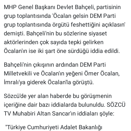
MHP Genel Başkanı Devlet Bahçeli, partisinin
Gündem Özel
grup toplantısında 'Öcalan gelsin DEM Parti
grup toplantısında örgütü feshettiğini açıklasın'
Günün görüntüsü
demişti. Bahçeli'nin bu sözlerine siyaset
aktörlerinden çok sayıda tepki gelirken
Haber
Öcalan'ın ise iki şart öne sürdüğü iddia edildi.
İlan
Bahçeli'nin çıkışının ardından DEM Parti
Milletvekili ve Öcalan'ın yeğeni Ömer Öcalan,
Kimdir
İmralı'ya giderek Öcalan'la görüştü.
Koronavirüs
Sözcü'de yer alan haberde bu görüşmenin
Kültür Sanat
içeriğine dair bazı iddialarda bulunuldu. SÖZCÜ
TV Muhabiri Altan Sancar'ın iddiaları şöyle:
Ne demişti
"Türkiye Cumhuriyeti Adalet Bakanlığı