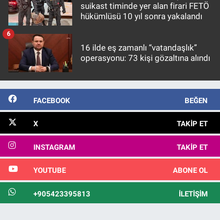
suikast timinde yer alan firari FETÖ
hükümlüsü 10 yıl sonra yakalandı
6
16 ilde eş zamanlı “vatandaşlık”
operasyonu: 73 kişi gözaltına alındı
FACEBOOK
BEĞEN
X
TAKIP ET
INSTAGRAM
TAKIP ET
YOUTUBE
ABONE OL
+905423395813
İLETIŞIM