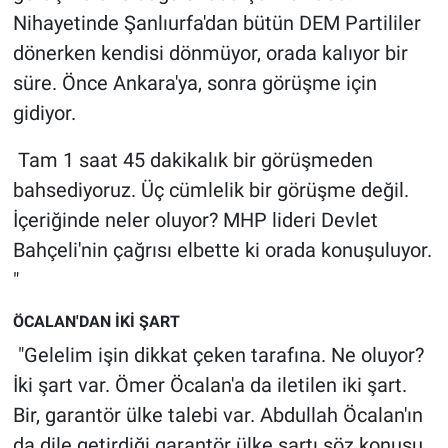
Yerel Yaşam
Nihayetinde Şanlıurfa'dan bütün DEM Partililer
dönerken kendisi dönmüyor, orada kalıyor bir
Canlı Yayın
süre. Önce Ankara'ya, sonra görüşme için
gidiyor.
Tam 1 saat 45 dakikalık bir görüşmeden
bahsediyoruz. Üç cümlelik bir görüşme değil.
İçeriğinde neler oluyor? MHP lideri Devlet
Bahçeli'nin çağrısı elbette ki orada konuşuluyor.
"
ÖCALAN'DAN İKİ ŞART
"Gelelim işin dikkat çeken tarafına. Ne oluyor?
İki şart var. Ömer Öcalan'a da iletilen iki şart.
Bir, garantör ülke talebi var. Abdullah Öcalan'ın
da dile getirdiği garantör ülke şartı söz konusu.