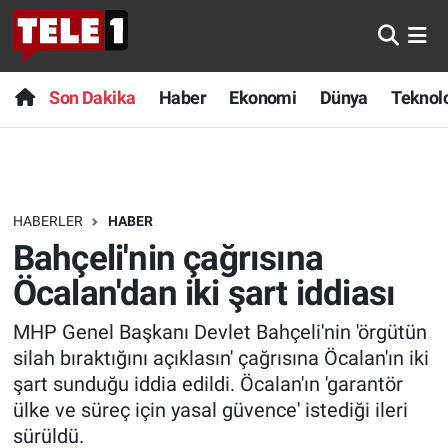
Anında Manşet
Son Dakika
Nöbetçi Eczaneler
Son Dakika
Haber
Ekonomi
Dünya
Teknolo
Başka Sohbetler
Haber
Hava Durumu
Belgesel
Ekonomi
Namaz Vakitleri
HABERLER
HABER
Bilim turu
Dünya
Trafik Durumu
Bahçeli'nin çağrısına
Bilim ve Teknoloji Evreni
Teknoloji
Süper Lig Puan Durumu ve Fikstür
Öcalan'dan iki şart iddiası
MHP Genel Başkanı Devlet Bahçeli'nin 'örgütün
Doğa Konuşuyor
Sağlık
Tüm Manşetler
silah bıraktığını açıklasın' çağrısına Öcalan'ın iki
Dünya
Spor
Son Dakika Haberleri
şart sunduğu iddia edildi. Öcalan'ın 'garantör
ülke ve süreç için yasal güvence' istediği ileri
Ege Saati
Yayın Akışı
Haber Arşivi
sürüldü.