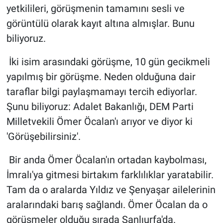
Nedir
yetkilileri, görüşmenin tamamını sesli ve
görüntülü olarak kayıt altına almışlar. Bunu
Popüler
biliyoruz.
Programlar
İki isim arasındaki görüşme, 10 gün gecikmeli
yapılmış bir görüşme. Neden olduğuna dair
Sağlık
taraflar bilgi paylaşmamayı tercih ediyorlar.
Spor
Şunu biliyoruz: Adalet Bakanlığı, DEM Parti
Milletvekili Ömer Öcalan'ı arıyor ve diyor ki
Teknoloji
'Görüşebilirsiniz'.
Türkiye'nin Geleceği
Bir anda Ömer Öcalan'ın ortadan kaybolması,
İmralı'ya gitmesi birtakım farklılıklar yaratabilir.
Türkiye'nin Gündemi
Tam da o aralarda Yıldız ve Şenyaşar ailelerinin
aralarındaki barış sağlandı. Ömer Öcalan da o
Yerel Gündem
görüşmeler olduğu sırada Şanlıurfa'da.