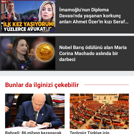
İmamoğlu'nun Diploma
Davası'nda yaşanan korkunç
anları Ahmet Özer'in kızı Seraf
Özer anlattı!
Nobel Barış ödülünü alan Maria
Corina Machado aslında bir
darbeci
Bunlar da ilginizi çekebilir
Bahçeli: 86 milyon kazanacak
Terörsüz Türkiye için