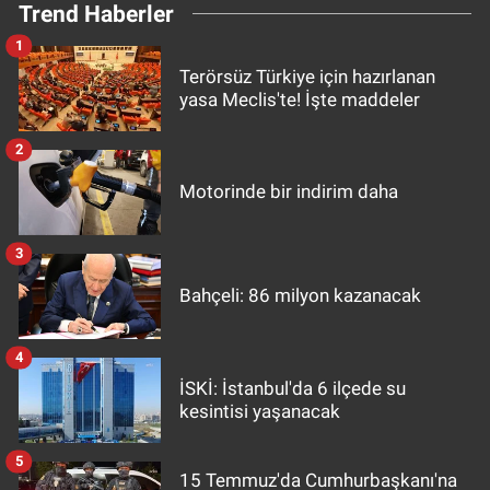
Trend Haberler
1
Terörsüz Türkiye için hazırlanan
yasa Meclis'te! İşte maddeler
2
Motorinde bir indirim daha
3
Bahçeli: 86 milyon kazanacak
4
İSKİ: İstanbul'da 6 ilçede su
kesintisi yaşanacak
5
15 Temmuz'da Cumhurbaşkanı'na