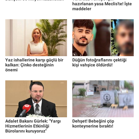
hazırlanan yasa Meclis'te! İşte
maddeler
Yaz ishallerine karşı güçlü bir
Düğün fotoğraflarını çektiği
kalkan: Çinko desteğinin
kişi vahşice öldürdü!
önemi
Adalet Bakanı Gürlek: "Yargı
Dehşet! Bebeğini çöp
Hizmetlerinin Etkinliği
konteynerine bıraktı!
Bürolarını kuruyoruz"