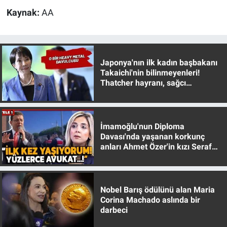
Kaynak:
AA
Japonya'nın ilk kadın başbakanı
Takaichi'nin bilinmeyenleri!
Thatcher hayranı, sağcı
muhafazakar
İmamoğlu'nun Diploma
Davası'nda yaşanan korkunç
anları Ahmet Özer'in kızı Seraf
Özer anlattı!
Nobel Barış ödülünü alan Maria
Corina Machado aslında bir
darbeci