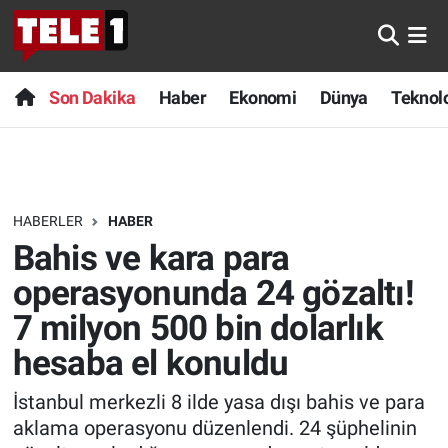
Anında Manşet
Son Dakika
Nöbetçi Eczaneler
Son Dakika
Haber
Ekonomi
Dünya
Teknolo
Başka Sohbetler
Haber
Hava Durumu
Belgesel
Ekonomi
Namaz Vakitleri
HABERLER
HABER
Bilim turu
Dünya
Trafik Durumu
Bahis ve kara para
Bilim ve Teknoloji Evreni
Teknoloji
Süper Lig Puan Durumu ve Fikstür
operasyonunda 24 gözaltı!
7 milyon 500 bin dolarlık
Doğa Konuşuyor
Sağlık
Tüm Manşetler
hesaba el konuldu
Dünya
Spor
Son Dakika Haberleri
İstanbul merkezli 8 ilde yasa dışı bahis ve para
aklama operasyonu düzenlendi. 24 şüphelinin
Ege Saati
Yayın Akışı
Haber Arşivi