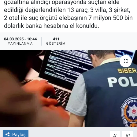
gözaltına alındığı operasyonda suçtan elde
edildiği değerlendirilen 13 araç, 3 villa, 3 şirket,
Ege'den Esintiler
İletişim
2 otel ile suç örgütü elebaşının 7 milyon 500 bin
dolarlık banka hesabına el konuldu.
Eğitim
04.03.2025 - 10:44
411
Eğlence
YAYINLANMA
GÖSTERIM
Ekonomi
Forum
Gerçeğin İzinde
Gün Başlıyor
Gün Bitiyor
Paylaş
-
+
Gün Ortası
A
A