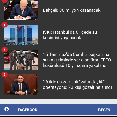
Bahçeli: 86 milyon kazanacak
4
İSKİ: İstanbul'da 6 ilçede su
kesintisi yaşanacak
5
15 Temmuz'da Cumhurbaşkanı'na
suikast timinde yer alan firari FETÖ
hükümlüsü 10 yıl sonra yakalandı
6
16 ilde eş zamanlı “vatandaşlık”
operasyonu: 73 kişi gözaltına alındı
FACEBOOK
BEĞEN