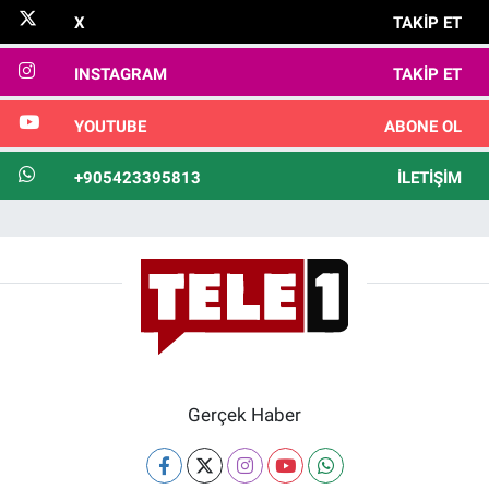
X
TAKIP ET
INSTAGRAM
TAKIP ET
YOUTUBE
ABONE OL
+905423395813
İLETIŞIM
Gerçek Haber