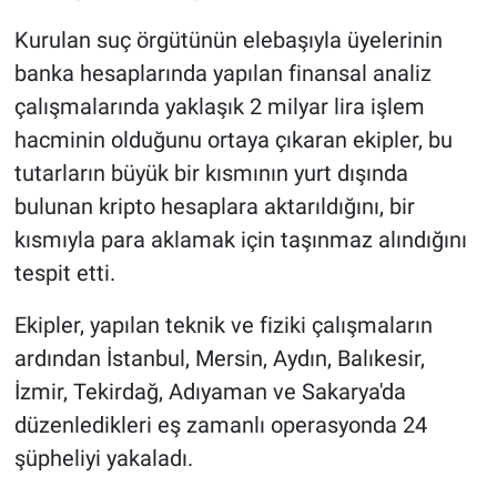
Nedir
Kurulan suç örgütünün elebaşıyla üyelerinin
Popüler
banka hesaplarında yapılan finansal analiz
çalışmalarında yaklaşık 2 milyar lira işlem
Programlar
hacminin olduğunu ortaya çıkaran ekipler, bu
tutarların büyük bir kısmının yurt dışında
Sağlık
bulunan kripto hesaplara aktarıldığını, bir
Spor
kısmıyla para aklamak için taşınmaz alındığını
tespit etti.
Teknoloji
Ekipler, yapılan teknik ve fiziki çalışmaların
Türkiye'nin Geleceği
ardından İstanbul, Mersin, Aydın, Balıkesir,
İzmir, Tekirdağ, Adıyaman ve Sakarya'da
Türkiye'nin Gündemi
düzenledikleri eş zamanlı operasyonda 24
şüpheliyi yakaladı.
Yerel Gündem