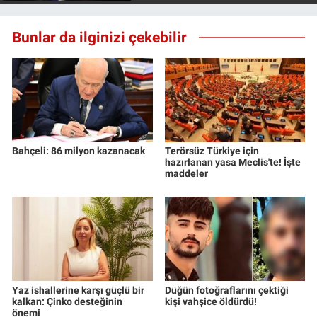
Bunlar da ilginizi çekebilir
Bahçeli: 86 milyon kazanacak
Terörsüz Türkiye için
hazırlanan yasa Meclis'te! İşte
maddeler
Yaz ishallerine karşı güçlü bir
Düğün fotoğraflarını çektiği
kalkan: Çinko desteğinin
kişi vahşice öldürdü!
önemi