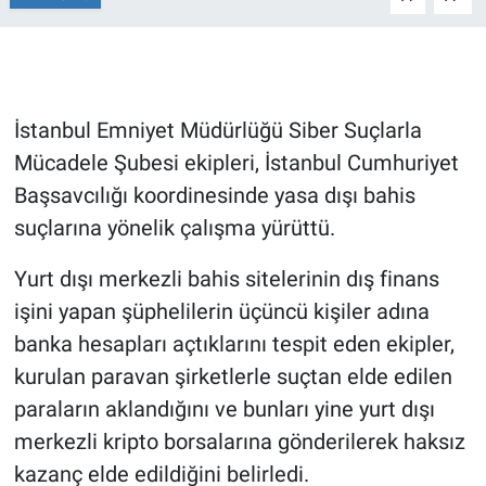
Gündem Özel
Günün görüntüsü
İstanbul Emniyet Müdürlüğü Siber Suçlarla
Mücadele Şubesi ekipleri, İstanbul Cumhuriyet
Haber
Başsavcılığı koordinesinde yasa dışı bahis
İlan
suçlarına yönelik çalışma yürüttü.
Kimdir
Yurt dışı merkezli bahis sitelerinin dış finans
işini yapan şüphelilerin üçüncü kişiler adına
Koronavirüs
banka hesapları açtıklarını tespit eden ekipler,
kurulan paravan şirketlerle suçtan elde edilen
Kültür Sanat
paraların aklandığını ve bunları yine yurt dışı
Ne demişti
merkezli kripto borsalarına gönderilerek haksız
kazanç elde edildiğini belirledi.