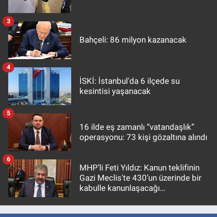
3
Bahçeli: 86 milyon kazanacak
4
İSKİ: İstanbul'da 6 ilçede su
kesintisi yaşanacak
5
16 ilde eş zamanlı “vatandaşlık”
operasyonu: 73 kişi gözaltına alındı
6
MHP’li Feti Yıldız: Kanun teklifinin
Gazi Meclis'te 430’un üzerinde bir
kabulle kanunlaşacağı
görülmektedir