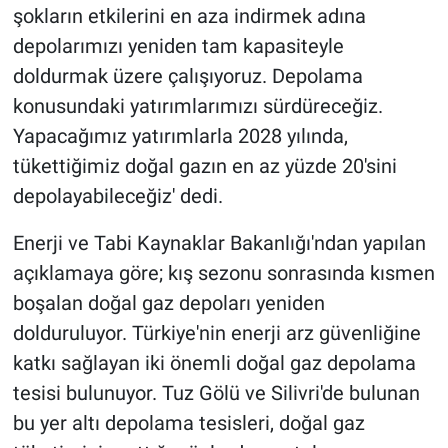
şokların etkilerini en aza indirmek adına
depolarımızı yeniden tam kapasiteyle
Gündem Özel
doldurmak üzere çalışıyoruz. Depolama
Günün görüntüsü
konusundaki yatırımlarımızı sürdüreceğiz.
Yapacağımız yatırımlarla 2028 yılında,
Haber
tükettiğimiz doğal gazın en az yüzde 20'sini
depolayabileceğiz' dedi.
İlan
Enerji ve Tabi Kaynaklar Bakanlığı'ndan yapılan
Kimdir
açıklamaya göre; kış sezonu sonrasında kısmen
boşalan doğal gaz depoları yeniden
Koronavirüs
dolduruluyor. Türkiye'nin enerji arz güvenliğine
Kültür Sanat
katkı sağlayan iki önemli doğal gaz depolama
tesisi bulunuyor. Tuz Gölü ve Silivri'de bulunan
Ne demişti
bu yer altı depolama tesisleri, doğal gaz