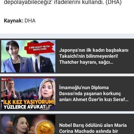
depolayabileceğiz' ifadelerini kullandı. (DHA)
Kaynak:
DHA
Japonya'nın ilk kadın başbakanı
Takaichi'nin bilinmeyenleri!
Thatcher hayranı, sağcı
muhafazakar
İmamoğlu'nun Diploma
Davası'nda yaşanan korkunç
anları Ahmet Özer'in kızı Seraf
Özer anlattı!
Nobel Barış ödülünü alan Maria
Corina Machado aslında bir