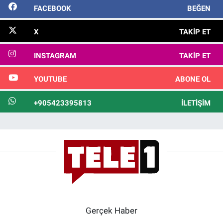
FACEBOOK
BEĞEN
X
TAKIP ET
INSTAGRAM
TAKIP ET
YOUTUBE
ABONE OL
+905423395813
İLETIŞIM
Gerçek Haber