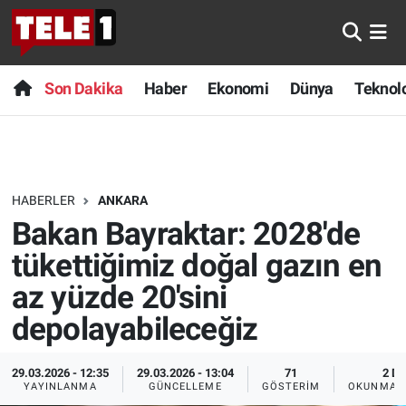
Anında Manşet
Son Dakika
Nöbetçi Eczaneler
Son Dakika
Haber
Ekonomi
Dünya
Teknolo
Başka Sohbetler
Haber
Hava Durumu
Belgesel
Ekonomi
Namaz Vakitleri
HABERLER
ANKARA
Bilim turu
Dünya
Trafik Durumu
Bakan Bayraktar: 2028'de
Bilim ve Teknoloji Evreni
Teknoloji
Süper Lig Puan Durumu ve Fikstür
tükettiğimiz doğal gazın en
az yüzde 20'sini
Doğa Konuşuyor
Sağlık
Tüm Manşetler
depolayabileceğiz
Dünya
Spor
Son Dakika Haberleri
29.03.2026 - 12:35
29.03.2026 - 13:04
71
2 DK
YAYINLANMA
GÜNCELLEME
GÖSTERIM
OKUNMA S
Ege Saati
Yayın Akışı
Haber Arşivi