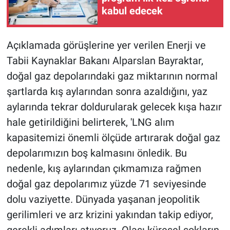
kabul edecek
Açıklamada görüşlerine yer verilen Enerji ve
Tabii Kaynaklar Bakanı Alparslan Bayraktar,
doğal gaz depolarındaki gaz miktarının normal
şartlarda kış aylarından sonra azaldığını, yaz
aylarında tekrar doldurularak gelecek kışa hazır
hale getirildiğini belirterek, 'LNG alım
kapasitemizi önemli ölçüde artırarak doğal gaz
depolarımızın boş kalmasını önledik. Bu
nedenle, kış aylarından çıkmamıza rağmen
doğal gaz depolarımız yüzde 71 seviyesinde
dolu vaziyette. Dünyada yaşanan jeopolitik
gerilimleri ve arz krizini yakından takip ediyor,
gerekli adımları atıyoruz. Olası küresel şokların