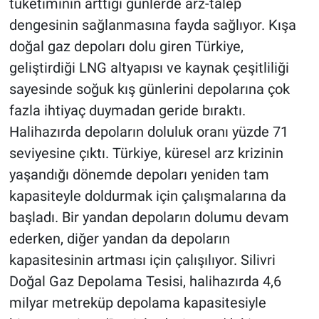
tüketiminin arttığı günlerde arz-talep
Nedir
dengesinin sağlanmasına fayda sağlıyor. Kışa
Popüler
doğal gaz depoları dolu giren Türkiye,
geliştirdiği LNG altyapısı ve kaynak çeşitliliği
Programlar
sayesinde soğuk kış günlerini depolarına çok
fazla ihtiyaç duymadan geride bıraktı.
Sağlık
Halihazırda depoların doluluk oranı yüzde 71
Spor
seviyesine çıktı. Türkiye, küresel arz krizinin
yaşandığı dönemde depoları yeniden tam
Teknoloji
kapasiteyle doldurmak için çalışmalarına da
başladı. Bir yandan depoların dolumu devam
Türkiye'nin Geleceği
ederken, diğer yandan da depoların
kapasitesinin artması için çalışılıyor. Silivri
Türkiye'nin Gündemi
Doğal Gaz Depolama Tesisi, halihazırda 4,6
Yerel Gündem
milyar metreküp depolama kapasitesiyle