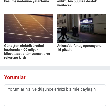
kesilme nedenine yalanlama
aylık 3 bin 500 lira destek
verilecek
Güneşten elektrik üretimi
Ankara'da fuhuş operasyonu:
haziranda 4,99 milyar
16 gözaltı
kilovatsaatle tüm zamanların
rekorunu kırdı
Yorumlar