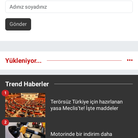
Gönder
Yükleniyor...
Trend Haberler
1
Terörsüz Türkiye için hazırlanan
yasa Meclis'te! İşte maddeler
2
Motorinde bir indirim daha