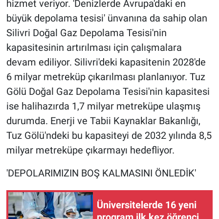
hizmet veriyor. 'Denizlerde Avrupa'daki en
Yerel Yaşam
büyük depolama tesisi' ünvanına da sahip olan
Silivri Doğal Gaz Depolama Tesisi'nin
Canlı Yayın
kapasitesinin artırılması için çalışmalara
devam ediliyor. Silivri'deki kapasitenin 2028'de
6 milyar metreküp çıkarılması planlanıyor. Tuz
Gölü Doğal Gaz Depolama Tesisi'nin kapasitesi
ise halihazırda 1,7 milyar metreküpe ulaşmış
durumda. Enerji ve Tabii Kaynaklar Bakanlığı,
Tuz Gölü'ndeki bu kapasiteyi de 2032 yılında 8,5
milyar metreküpe çıkarmayı hedefliyor.
'DEPOLARIMIZIN BOŞ KALMASINI ÖNLEDİK'
Üniversitelerde 16 yeni
program ilk kez öğrenci