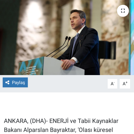
Ege'den Esintiler
İletişim
Eğitim
Eğlence
Ekonomi
Forum
Paylaş
-
+
A
A
Gerçeğin İzinde
Gün Başlıyor
Gün Bitiyor
ANKARA, (DHA)- ENERJİ ve Tabii Kaynaklar
Bakanı Alparslan Bayraktar, 'Olası küresel
Gün Ortası