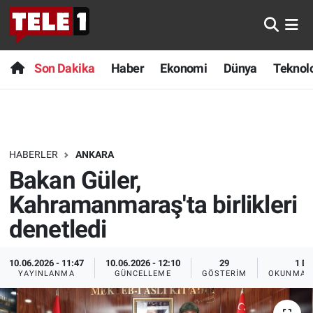
Anında Manşet
Son Dakika
Nöbetçi Eczaneler
Son Dakika
Haber
Ekonomi
Dünya
Teknolo
Başka Sohbetler
Haber
Hava Durumu
Belgesel
Ekonomi
Namaz Vakitleri
HABERLER
ANKARA
Bilim turu
Dünya
Trafik Durumu
Bakan Güler,
Bilim ve Teknoloji Evreni
Teknoloji
Süper Lig Puan Durumu ve Fikstür
Kahramanmaraş'ta birlikleri
denetledi
Doğa Konuşuyor
Sağlık
Tüm Manşetler
10.06.2026 - 11:47
10.06.2026 - 12:10
29
1 DK
Dünya
Spor
Son Dakika Haberleri
YAYINLANMA
GÜNCELLEME
GÖSTERIM
OKUNMA S
Ege Saati
Yayın Akışı
Haber Arşivi