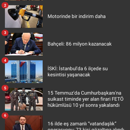
2
Motorinde bir indirim daha
3
Bahçeli: 86 milyon kazanacak
4
İSKİ: İstanbul'da 6 ilçede su
kesintisi yaşanacak
5
15 Temmuz'da Cumhurbaşkanı'na
suikast timinde yer alan firari FETÖ
hükümlüsü 10 yıl sonra yakalandı
6
16 ilde eş zamanlı “vatandaşlık”
operasyonu: 73 kişi gözaltına alındı