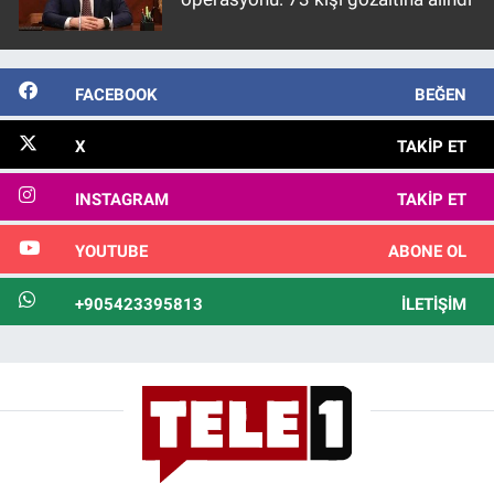
FACEBOOK
BEĞEN
X
TAKIP ET
INSTAGRAM
TAKIP ET
YOUTUBE
ABONE OL
+905423395813
İLETIŞIM