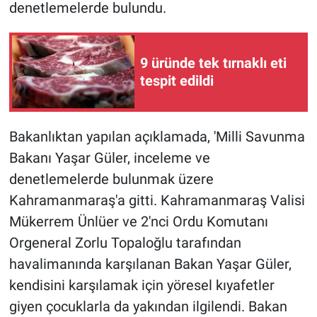
denetlemelerde bulundu.
Gündem Özel
9 üründe tek tırnaklı eti
Günün görüntüsü
tespit edildi
Haber
Bakanlıktan yapılan açıklamada, 'Milli Savunma
İlan
Bakanı Yaşar Güler, inceleme ve
denetlemelerde bulunmak üzere
Kimdir
Kahramanmaraş'a gitti. Kahramanmaraş Valisi
Koronavirüs
Mükerrem Ünlüer ve 2'nci Ordu Komutanı
Orgeneral Zorlu Topaloğlu tarafından
Kültür Sanat
havalimanında karşılanan Bakan Yaşar Güler,
kendisini karşılamak için yöresel kıyafetler
Ne demişti
giyen çocuklarla da yakından ilgilendi. Bakan