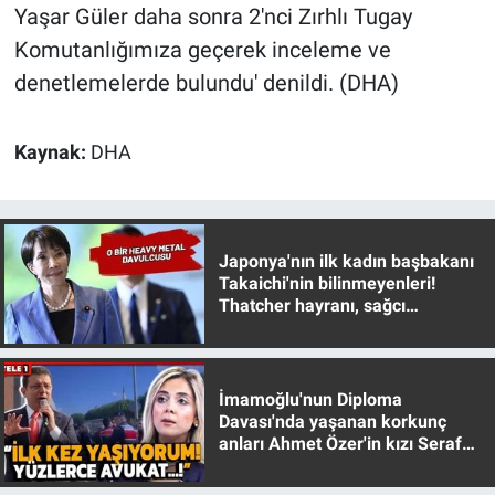
Nedir
Yaşar Güler daha sonra 2'nci Zırhlı Tugay
Komutanlığımıza geçerek inceleme ve
Popüler
denetlemelerde bulundu' denildi. (DHA)
Programlar
Kaynak:
DHA
Sağlık
Spor
Japonya'nın ilk kadın başbakanı
Takaichi'nin bilinmeyenleri!
Teknoloji
Thatcher hayranı, sağcı
muhafazakar
Türkiye'nin Geleceği
İmamoğlu'nun Diploma
Türkiye'nin Gündemi
Davası'nda yaşanan korkunç
anları Ahmet Özer'in kızı Seraf
Yerel Gündem
Özer anlattı!