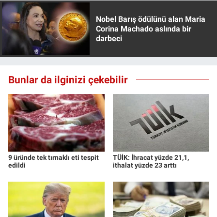
Yerel Yaşam
Nobel Barış ödülünü alan Maria
Corina Machado aslında bir
Canlı Yayın
darbeci
Bunlar da ilginizi çekebilir
9 üründe tek tırnaklı eti tespit
TÜİK: İhracat yüzde 21,1,
edildi
ithalat yüzde 23 arttı