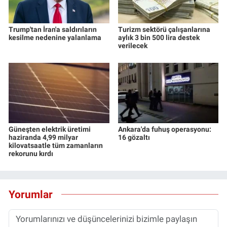
Trump'tan İran'a saldırıların
Turizm sektörü çalışanlarına
kesilme nedenine yalanlama
aylık 3 bin 500 lira destek
verilecek
Güneşten elektrik üretimi
Ankara'da fuhuş operasyonu:
haziranda 4,99 milyar
16 gözaltı
kilovatsaatle tüm zamanların
rekorunu kırdı
Yorumlar