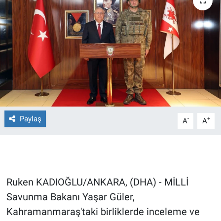
Ege'den Esintiler
İletişim
Eğitim
Eğlence
Ekonomi
Forum
Paylaş
-
+
A
A
Gerçeğin İzinde
Gün Başlıyor
Ruken KADIOĞLU/ANKARA, (DHA) - MİLLİ
Gün Bitiyor
Savunma Bakanı Yaşar Güler,
Kahramanmaraş'taki birliklerde inceleme ve
Gün Ortası