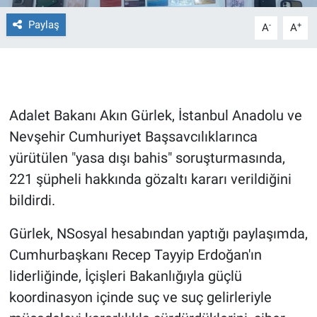
Paylaş
-
+
A
A
Gündem Özel
Günün görüntüsü
Haber
Adalet Bakanı Akın Gürlek, İstanbul Anadolu ve
Nevşehir Cumhuriyet Başsavcılıklarınca
İlan
yürütülen "yasa dışı bahis" soruşturmasında,
Kimdir
221 şüpheli hakkında gözaltı kararı verildiğini
bildirdi.
Koronavirüs
Gürlek, NSosyal hesabından yaptığı paylaşımda,
Kültür Sanat
Cumhurbaşkanı Recep Tayyip Erdoğan'ın
liderliğinde, İçişleri Bakanlığıyla güçlü
Ne demişti
koordinasyon içinde suç ve suç gelirleriyle