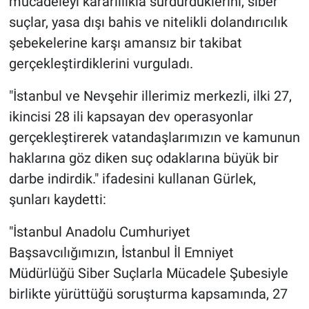
mücadeleyi kararlılıkla sürdürdüklerini, siber
Nedir
suçlar, yasa dışı bahis ve nitelikli dolandırıcılık
Popüler
şebekelerine karşı amansız bir takibat
gerçekleştirdiklerini vurguladı.
Programlar
"İstanbul ve Nevşehir illerimiz merkezli, ilki 27,
Sağlık
ikincisi 28 ili kapsayan dev operasyonlar
gerçekleştirerek vatandaşlarımızın ve kamunun
Spor
haklarına göz diken suç odaklarına büyük bir
darbe indirdik." ifadesini kullanan Gürlek,
Teknoloji
şunları kaydetti:
Türkiye'nin Geleceği
"İstanbul Anadolu Cumhuriyet
Türkiye'nin Gündemi
Başsavcılığımızın, İstanbul İl Emniyet
Müdürlüğü Siber Suçlarla Mücadele Şubesiyle
Yerel Gündem
birlikte yürüttüğü soruşturma kapsamında, 27