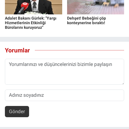
Adalet Bakanı Gürlek: "Yargı
Dehşet! Bebeğini çöp
Hizmetlerinin Etkinliği
konteynerine bıraktı!
Bürolarını kuruyoruz"
Yorumlar
Gönder