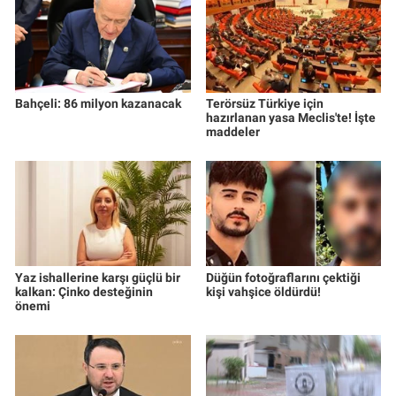
Bahçeli: 86 milyon kazanacak
Terörsüz Türkiye için
hazırlanan yasa Meclis'te! İşte
maddeler
Yaz ishallerine karşı güçlü bir
Düğün fotoğraflarını çektiği
kalkan: Çinko desteğinin
kişi vahşice öldürdü!
önemi