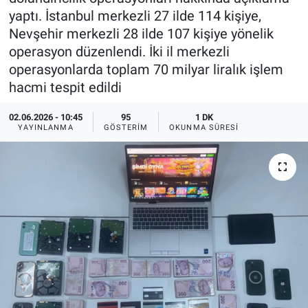
yaptı. İstanbul merkezli 27 ilde 114 kişiye,
Ege'den Esintiler
İletişim
Nevşehir merkezli 28 ilde 107 kişiye yönelik
operasyon düzenlendi. İki il merkezli
Eğitim
operasyonlarda toplam 70 milyar liralık işlem
hacmi tespit edildi
Eğlence
02.06.2026 - 10:45
95
1 DK
Ekonomi
YAYINLANMA
GÖSTERIM
OKUNMA SÜRESI
Forum
Gerçeğin İzinde
Gün Başlıyor
Gün Bitiyor
Gün Ortası