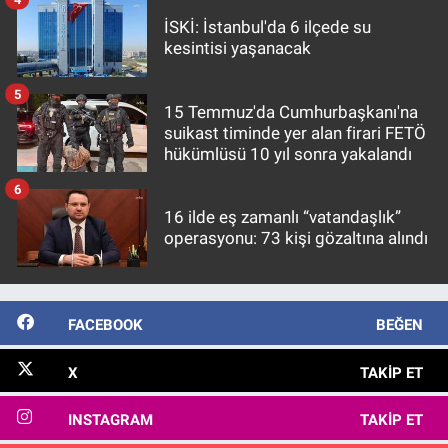
İSKİ: İstanbul'da 6 ilçede su
kesintisi yaşanacak
5
15 Temmuz'da Cumhurbaşkanı'na
suikast timinde yer alan firari FETÖ
hükümlüsü 10 yıl sonra yakalandı
6
16 ilde eş zamanlı “vatandaşlık”
operasyonu: 73 kişi gözaltına alındı
FACEBOOK
BEĞEN
X
TAKIP ET
INSTAGRAM
TAKIP ET