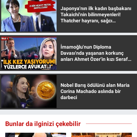
Japonya'nın ilk kadın başbakanı
Takaichi'nin bilinmeyenleri!
Thatcher hayranı, sağcı
muhafazakar
İmamoğlu'nun Diploma
Davası'nda yaşanan korkunç
anları Ahmet Özer'in kızı Seraf
Özer anlattı!
Nobel Barış ödülünü alan Maria
Corina Machado aslında bir
darbeci
Bunlar da ilginizi çekebilir