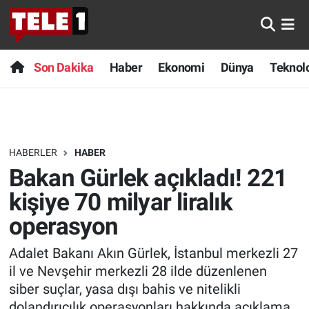
Anında Manşet
Son Dakika
Nöbetçi Eczaneler
Son Dakika
Haber
Ekonomi
Dünya
Teknolo
Başka Sohbetler
Haber
Hava Durumu
Belgesel
Ekonomi
Namaz Vakitleri
HABERLER
HABER
Bilim turu
Dünya
Trafik Durumu
Bakan Gürlek açıkladı! 221
Bilim ve Teknoloji Evreni
Teknoloji
Süper Lig Puan Durumu ve Fikstür
kişiye 70 milyar liralık
operasyon
Doğa Konuşuyor
Sağlık
Tüm Manşetler
Adalet Bakanı Akın Gürlek, İstanbul merkezli 27
Dünya
Spor
Son Dakika Haberleri
il ve Nevşehir merkezli 28 ilde düzenlenen
siber suçlar, yasa dışı bahis ve nitelikli
Ege Saati
Yayın Akışı
Haber Arşivi
dolandırıcılık operasyonları hakkında açıklama