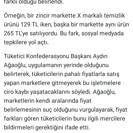
farklı olduğu belirlendi.
Nedir
Örneğin, bir zincir markette X markalı temizlik
Popüler
ürünü 129 TL iken, başka bir markette aynı ürün
Programlar
265 TL’ye satılıyordu. Bu fark, sosyal medyada
tepkilere yol açtı.
Sağlık
Tüketici Konfederasyonu Başkanı Aydın
Spor
Ağaoğlu, uygulamanın yerinde olduğunu
belirterek, tüketicilerin pahalı fiyatlarla satış
Teknoloji
yapan marketlere gitmeyerek bu işletmelere
ciro kaybı yaşatacaklarını söyledi. Ağaoğlu,
Türkiye'nin Geleceği
marketlerin kendi aralarında fiyat
Türkiye'nin Gündemi
belirlemesinin suç olduğunu vurgulayarak, fiyat
farkları gören tüketicilerin bunu ilgili mercilere
Yerel Gündem
bildirmeleri gerektiğini ifade etti.