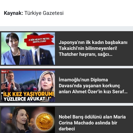
Yerel Yaşam
Kaynak:
Türkiye Gazetesi
Canlı Yayın
Japonya'nın ilk kadın başbakanı
Takaichi'nin bilinmeyenleri!
Thatcher hayranı, sağcı
muhafazakar
İmamoğlu'nun Diploma
Davası'nda yaşanan korkunç
anları Ahmet Özer'in kızı Seraf
Özer anlattı!
Nobel Barış ödülünü alan Maria
Corina Machado aslında bir
darbeci