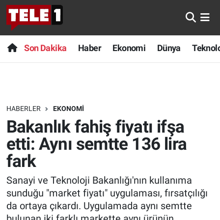
Anında Manşet
Son Dakika
Nöbetçi Eczaneler
Son Dakika
Haber
Ekonomi
Dünya
Teknolo
Başka Sohbetler
Haber
Hava Durumu
Belgesel
Ekonomi
Namaz Vakitleri
HABERLER
EKONOMI
Bilim turu
Dünya
Trafik Durumu
Bakanlık fahiş fiyatı ifşa
Bilim ve Teknoloji Evreni
Teknoloji
Süper Lig Puan Durumu ve Fikstür
etti: Aynı semtte 136 lira
fark
Doğa Konuşuyor
Sağlık
Tüm Manşetler
Sanayi ve Teknoloji Bakanlığı'nın kullanıma
Dünya
Spor
Son Dakika Haberleri
sunduğu "market fiyatı" uygulaması, fırsatçılığı
da ortaya çıkardı. Uygulamada aynı semtte
Ege Saati
Yayın Akışı
Haber Arşivi
bulunan iki farklı markette aynı ürünün