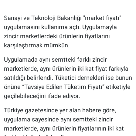
Gündem Özel
Sanayi ve Teknoloji Bakanlığı "market fiyatı"
uygulamasını kullanıma açtı. Uygulamayla
Günün görüntüsü
zincir marketlerdeki ürünlerin fiyatlarını
karşılaştırmak mümkün.
Haber
Uygulamada aynı semtteki farklı zincir
İlan
marketlerde, aynı ürünlerin iki kat fiyat farkıyla
Kimdir
satıldığı belirlendi. Tüketici dernekleri ise bunun
önüne “Tavsiye Edilen Tüketim Fiyatı” etiketiyle
Koronavirüs
geçilebileceğini ifade ediyor.
Kültür Sanat
Türkiye gazetesinde yer alan habere göre,
uygulama sayesinde aynı semtteki zincir
Ne demişti
marketlerde, aynı ürünlerin fiyatlarının iki kat