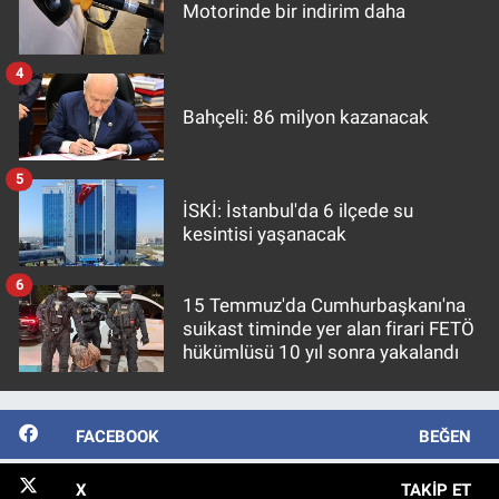
Motorinde bir indirim daha
4
Bahçeli: 86 milyon kazanacak
5
İSKİ: İstanbul'da 6 ilçede su
kesintisi yaşanacak
6
15 Temmuz'da Cumhurbaşkanı'na
suikast timinde yer alan firari FETÖ
hükümlüsü 10 yıl sonra yakalandı
FACEBOOK
BEĞEN
X
TAKIP ET