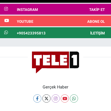
INSTAGRAM
TAKIP ET
YOUTUBE
ABONE OL
+905423395813
İLETIŞIM
Gerçek Haber