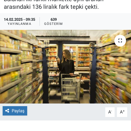
arasındaki 136 liralık fark tepki çekti.
Ege'den Esintiler
İletişim
14.02.2025 - 09:35
639
YAYINLANMA
GÖSTERIM
Eğitim
Eğlence
Ekonomi
Forum
Gerçeğin İzinde
Gün Başlıyor
Paylaş
-
+
A
A
Gün Bitiyor
Gün Ortası