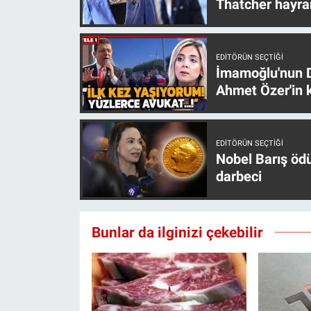
Thatcher hayra
EDITÖRÜN SEÇTIĞI
İmamoğlu'nun D
Ahmet Özer'in k
EDITÖRÜN SEÇTIĞI
Nobel Barış öd
darbeci
Bunlar da ilginizi çekebilir