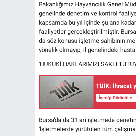
Nedir
Bakanlığımız Hayvancılık Genel Müd
genelinde denetim ve kontrol faaliye
Popüler
kapsamda bu yıl içinde şu ana kadar
faaliyetler gerçekleştirilmiştir. Bur
Programlar
da söz konusu işletme sahibinin mesn
Sağlık
yönelik olmayıp, il genelindeki hasta
'HUKUKİ HAKLARIMIZI SAKLI TUTU
Spor
Teknoloji
TÜİK: İhracat y
Türkiye'nin Geleceği
İçeriği Görüntüle
Türkiye'nin Gündemi
Bursa'da da 31 ari işletmede denetim 
Yerel Gündem
'İşletmelerde yürütülen tüm çalışmal