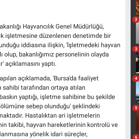
2
anlığı Hayvancılık Genel Müdürlüğü,
lık işletmesine düzenlenen denetimde bir
nduğu iddiasına ilişkin, 'İşletmedeki hayvan
3
ı olup, bakanlığımız personelinin olayda
 açıklamasını yaptı.
pılan açıklamada, 'Bursa'da faaliyet
4
 sahibi tarafından ortaya atılan
 baskın yaptığı, işletme sahibine bu şekilde
ek ölümüne sebep olunduğu' şeklindeki
5
maktadır. Hastalıktan ari işletmelerin
nin takibi, hayvan hareketlerinin kontrolü ve
lanmasına yönelik idari süreçler,
6