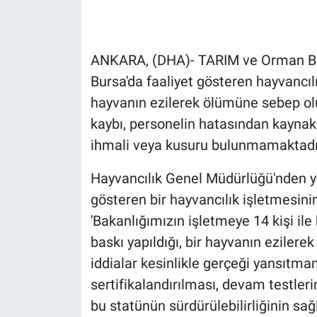
Gündem Özel
ANKARA, (DHA)- TARIM ve Orman Bak
Günün görüntüsü
Bursa'da faaliyet gösteren hayvancı
hayvanın ezilerek ölümüne sebep olu
Haber
kaybı, personelin hatasından kaynakl
İlan
ihmali veya kusuru bulunmamaktadır'
Hayvancılık Genel Müdürlüğü'nden ya
Kimdir
gösteren bir hayvancılık işletmesinin
Koronavirüs
'Bakanlığımızın işletmeye 14 kişi ile
baskı yapıldığı, bir hayvanın eziler
Kültür Sanat
iddialar kesinlikle gerçeği yansıtma
sertifikalandırılması, devam testleri
Ne demişti
bu statünün sürdürülebilirliğinin sağ