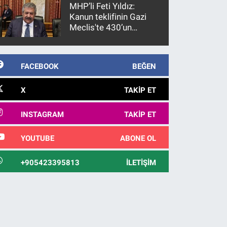
MHP’li Feti Yıldız:
Kanun teklifinin Gazi
Meclis'te 430’un
üzerinde bir kabulle
kanunlaşacağı
görülmektedir
FACEBOOK
BEĞEN
X
TAKIP ET
INSTAGRAM
TAKIP ET
YOUTUBE
ABONE OL
+905423395813
İLETIŞIM