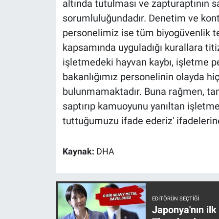
altında tutulması ve zapturaptının 
Yerel Yaşam
sorumluluğundadır. Denetim ve kontro
personelimiz ise tüm biyogüvenlik ted
Canlı Yayın
kapsamında uyguladığı kurallara titi
işletmedeki hayvan kaybı, işletme pe
bakanlığımız personelinin olayda hiç
bulunmamaktadır. Buna rağmen, tam
saptırıp kamuoyunu yanıltan işletme
tuttuğumuzu ifade ederiz' ifadelerine
Kaynak:
DHA
EDITÖRÜN SEÇTIĞI
Japonya'nın ilk