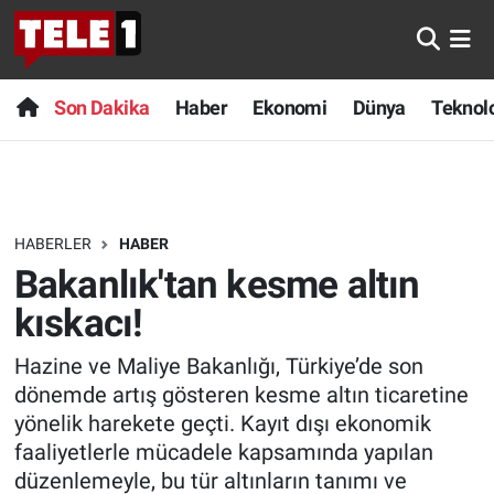
Anında Manşet
Son Dakika
Nöbetçi Eczaneler
Son Dakika
Haber
Ekonomi
Dünya
Teknolo
Başka Sohbetler
Haber
Hava Durumu
Belgesel
Ekonomi
Namaz Vakitleri
HABERLER
HABER
Bilim turu
Dünya
Trafik Durumu
Bakanlık'tan kesme altın
Bilim ve Teknoloji Evreni
Teknoloji
Süper Lig Puan Durumu ve Fikstür
kıskacı!
Hazine ve Maliye Bakanlığı, Türkiye’de son
Doğa Konuşuyor
Sağlık
Tüm Manşetler
dönemde artış gösteren kesme altın ticaretine
Dünya
Spor
Son Dakika Haberleri
yönelik harekete geçti. Kayıt dışı ekonomik
faaliyetlerle mücadele kapsamında yapılan
Ege Saati
Yayın Akışı
Haber Arşivi
düzenlemeyle, bu tür altınların tanımı ve