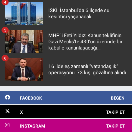
4
İSKİ: İstanbul'da 6 ilçede su
kesintisi yaşanacak
5
MHP’li Feti Yıldız: Kanun teklifinin
Gazi Meclis'te 430’un üzerinde bir
kabulle kanunlaşacağı
görülmektedir
6
16 ilde eş zamanlı “vatandaşlık”
operasyonu: 73 kişi gözaltına alındı
FACEBOOK
BEĞEN
X
TAKIP ET
INSTAGRAM
TAKIP ET