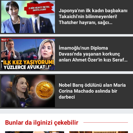
Japonya'nın ilk kadın başbakanı
Takaichi'nin bilinmeyenleri!
Thatcher hayranı, sağcı
muhafazakar
İmamoğlu'nun Diploma
Davası'nda yaşanan korkunç
anları Ahmet Özer'in kızı Seraf
Özer anlattı!
Nobel Barış ödülünü alan Maria
Corina Machado aslında bir
darbeci
Bunlar da ilginizi çekebilir