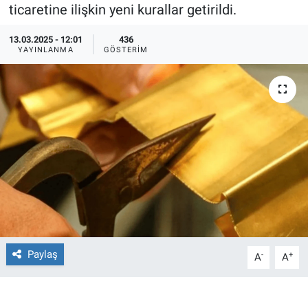
ticaretine ilişkin yeni kurallar getirildi.
Ege'den Esintiler
İletişim
13.03.2025 - 12:01
436
YAYINLANMA
GÖSTERIM
Eğitim
Eğlence
Ekonomi
Forum
Gerçeğin İzinde
Gün Başlıyor
Paylaş
-
+
A
A
Gün Bitiyor
Gün Ortası