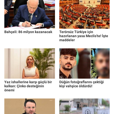
Bahçeli: 86 milyon kazanacak
Terörsüz Türkiye için
hazırlanan yasa Meclis'te! İşte
maddeler
Yaz ishallerine karşı güçlü bir
Düğün fotoğraflarını çektiği
kalkan: Çinko desteğinin
kişi vahşice öldürdü!
önemi