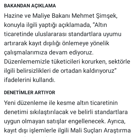
Nedir
BAKANDAN AÇIKLAMA
Hazine ve Maliye Bakanı Mehmet Şimşek,
Popüler
konuyla ilgili yaptığı açıklamada, “Altın
Programlar
ticaretinde uluslararası standartlara uyumu
artırarak kayıt dışılığı önlemeye yönelik
Sağlık
çalışmalarımıza devam ediyoruz.
Düzenlememizle tüketicileri korurken, sektörle
Spor
ilgili belirsizlikleri de ortadan kaldırıyoruz”
ifadelerini kullandı.
Teknoloji
DENETİMLER ARTIYOR
Türkiye'nin Geleceği
Yeni düzenleme ile kesme altın ticaretinin
denetimi sıkılaştırılacak ve belirli standartlara
Türkiye'nin Gündemi
uygun olmayan satışlar engellenecek. Ayrıca,
Yerel Gündem
kayıt dışı işlemlerle ilgili Mali Suçları Araştırma