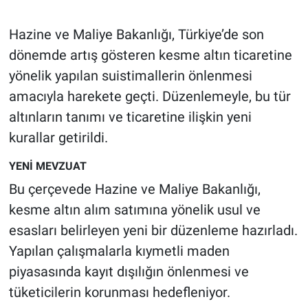
Gündem Özel
Hazine ve Maliye Bakanlığı, Türkiye’de son
dönemde artış gösteren kesme altın ticaretine
Günün görüntüsü
yönelik yapılan suistimallerin önlenmesi
amacıyla harekete geçti. Düzenlemeyle, bu tür
Haber
altınların tanımı ve ticaretine ilişkin yeni
kurallar getirildi.
İlan
YENİ MEVZUAT
Kimdir
Bu çerçevede Hazine ve Maliye Bakanlığı,
Koronavirüs
kesme altın alım satımına yönelik usul ve
esasları belirleyen yeni bir düzenleme hazırladı.
Kültür Sanat
Yapılan çalışmalarla kıymetli maden
piyasasında kayıt dışılığın önlenmesi ve
Ne demişti
tüketicilerin korunması hedefleniyor.