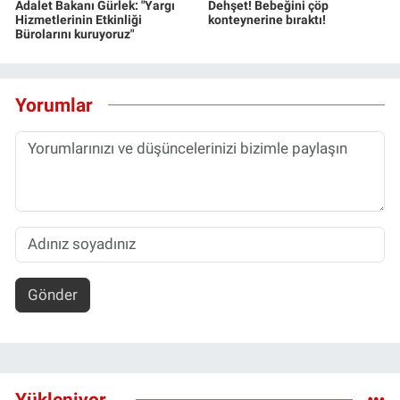
Adalet Bakanı Gürlek: "Yargı
Dehşet! Bebeğini çöp
Hizmetlerinin Etkinliği
konteynerine bıraktı!
Bürolarını kuruyoruz"
Yorumlar
Gönder
Yükleniyor...