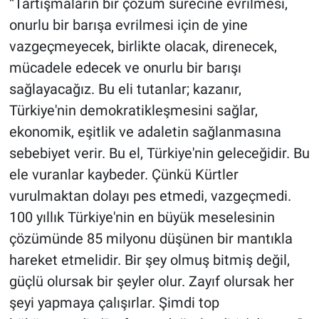
“Tartışmaların bir çözüm sürecine evrilmesi,
Nedir
onurlu bir barışa evrilmesi için de yine
Popüler
vazgeçmeyecek, birlikte olacak, direnecek,
mücadele edecek ve onurlu bir barışı
Programlar
sağlayacağız. Bu eli tutanlar; kazanır,
Türkiye'nin demokratikleşmesini sağlar,
Sağlık
ekonomik, eşitlik ve adaletin sağlanmasına
Spor
sebebiyet verir. Bu el, Türkiye'nin geleceğidir. Bu
ele vuranlar kaybeder. Çünkü Kürtler
Teknoloji
vurulmaktan dolayı pes etmedi, vazgeçmedi.
100 yıllık Türkiye'nin en büyük meselesinin
Türkiye'nin Geleceği
çözümünde 85 milyonu düşünen bir mantıkla
hareket etmelidir. Bir şey olmuş bitmiş değil,
Türkiye'nin Gündemi
güçlü olursak bir şeyler olur. Zayıf olursak her
Yerel Gündem
şeyi yapmaya çalışırlar. Şimdi top