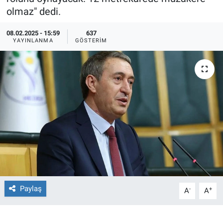
olmaz" dedi.
Ege'den Esintiler
İletişim
08.02.2025 - 15:59
637
YAYINLANMA
GÖSTERIM
Eğitim
Eğlence
Ekonomi
Forum
Gerçeğin İzinde
Gün Başlıyor
Paylaş
-
+
A
A
Gün Bitiyor
Gün Ortası