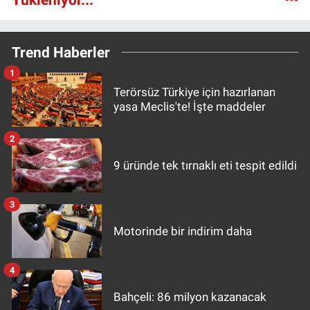
Trend Haberler
1
Terörsüz Türkiye için hazırlanan
yasa Meclis'te! İşte maddeler
2
9 üründe tek tırnaklı eti tespit edildi
3
Motorinde bir indirim daha
4
Bahçeli: 86 milyon kazanacak