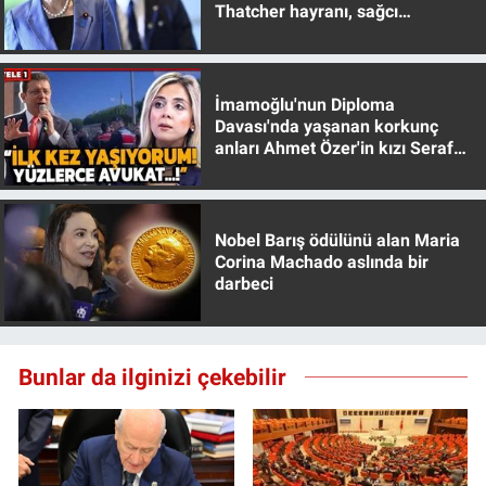
Thatcher hayranı, sağcı
muhafazakar
İmamoğlu'nun Diploma
Davası'nda yaşanan korkunç
anları Ahmet Özer'in kızı Seraf
Özer anlattı!
Nobel Barış ödülünü alan Maria
Corina Machado aslında bir
darbeci
Bunlar da ilginizi çekebilir