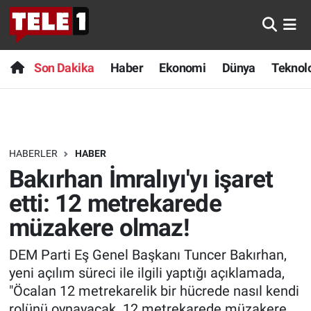
Anında Manşet
Son Dakika
Nöbetçi Eczaneler
Son Dakika
Haber
Ekonomi
Dünya
Teknolo
Başka Sohbetler
Haber
Hava Durumu
Belgesel
Ekonomi
Namaz Vakitleri
HABERLER
HABER
Bilim turu
Dünya
Trafik Durumu
Bakırhan İmralıyı'yı işaret
Bilim ve Teknoloji Evreni
Teknoloji
Süper Lig Puan Durumu ve Fikstür
etti: 12 metrekarede
müzakere olmaz!
Doğa Konuşuyor
Sağlık
Tüm Manşetler
DEM Parti Eş Genel Başkanı Tuncer Bakırhan,
Dünya
Spor
Son Dakika Haberleri
yeni açılım süreci ile ilgili yaptığı açıklamada,
"Öcalan 12 metrekarelik bir hücrede nasıl kendi
Ege Saati
Yayın Akışı
Haber Arşivi
rolünü oynayacak. 12 metrekarede müzakere