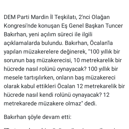
Gündem Özel
DEM Parti Mardin İl Teşkilatı, 2'nci Olağan
Kongresi'nde konuşan Eş Genel Başkan Tuncer
Günün görüntüsü
Bakırhan, yeni açılım süreci ile ilgili
açıklamalarda bulundu. Bakırhan, Öcalan'la
Haber
yapılan müzakerelere değinerek, "100 yıllık bir
İlan
sorunun baş müzakerecisi, 10 metrekarelik bir
hücrede nasıl rolünü oynayacak? 100 yıllık bir
Kimdir
mesele tartışılırken, onların baş müzakereci
olarak kabul ettikleri Öcalan 12 metrekarelik bir
Koronavirüs
hücrede nasıl kendi rolünü oynayacak? 12
Kültür Sanat
metrekarede müzakere olmaz" dedi.
Ne demişti
Bakırhan şöyle devam etti: