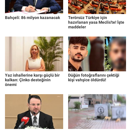
Bahçeli: 86 milyon kazanacak
Terörsüz Türkiye için
hazırlanan yasa Meclis'te! İşte
maddeler
Yaz ishallerine karşı güçlü bir
Düğün fotoğraflarını çektiği
kalkan: Çinko desteğinin
kişi vahşice öldürdü!
önemi