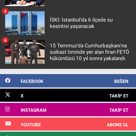
5
İSKİ: İstanbul'da 6 ilçede su
kesintisi yaşanacak
6
15 Temmuz'da Cumhurbaşkanı'na
suikast timinde yer alan firari FETÖ
hükümlüsü 10 yıl sonra yakalandı
FACEBOOK
BEĞEN
X
TAKIP ET
INSTAGRAM
TAKIP ET
YOUTUBE
ABONE OL