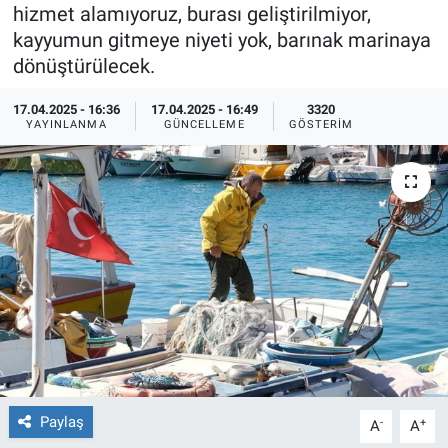
hizmet alamıyoruz, burası geliştirilmiyor,
Ege'den Esintiler
İletişim
kayyumun gitmeye niyeti yok, barınak marinaya
dönüştürülecek.
Eğitim
17.04.2025 - 16:36
17.04.2025 - 16:49
3320
YAYINLANMA
GÜNCELLEME
GÖSTERIM
Eğlence
Ekonomi
Forum
Gerçeğin İzinde
Gün Başlıyor
Gün Bitiyor
Paylaş
-
+
A
A
Gün Ortası