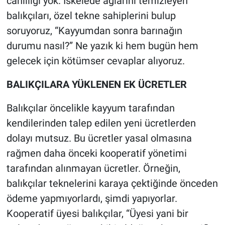
canlılığı yok. İskelede ağlarını temizleyen
Nedir
balıkçıları, özel tekne sahiplerini bulup
Popüler
soruyoruz, “Kayyumdan sonra barınağın
durumu nasıl?” Ne yazık ki hem bugün hem
Programlar
gelecek için kötümser cevaplar alıyoruz.
Sağlık
BALIKÇILARA YÜKLENEN EK ÜCRETLER
Spor
Balıkçılar öncelikle kayyum tarafından
kendilerinden talep edilen yeni ücretlerden
Teknoloji
dolayı mutsuz. Bu ücretler yasal olmasına
rağmen daha önceki kooperatif yönetimi
Türkiye'nin Geleceği
tarafından alınmayan ücretler. Örneğin,
balıkçılar teknelerini karaya çektiğinde önceden
Türkiye'nin Gündemi
ödeme yapmıyorlardı, şimdi yapıyorlar.
Yerel Gündem
Kooperatif üyesi balıkçılar, “Üyesi yani bir