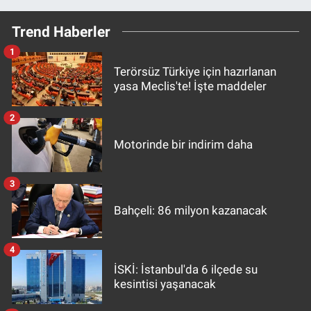
Trend Haberler
1
Terörsüz Türkiye için hazırlanan
yasa Meclis'te! İşte maddeler
2
Motorinde bir indirim daha
3
Bahçeli: 86 milyon kazanacak
4
İSKİ: İstanbul'da 6 ilçede su
kesintisi yaşanacak