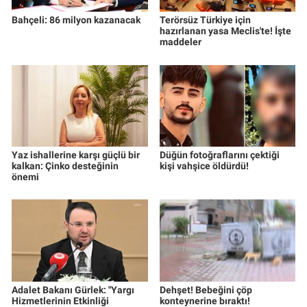
Bahçeli: 86 milyon kazanacak
Terörsüz Türkiye için
hazırlanan yasa Meclis'te! İşte
maddeler
Yaz ishallerine karşı güçlü bir
Düğün fotoğraflarını çektiği
kalkan: Çinko desteğinin
kişi vahşice öldürdü!
önemi
Adalet Bakanı Gürlek: "Yargı
Dehşet! Bebeğini çöp
Hizmetlerinin Etkinliği
konteynerine bıraktı!