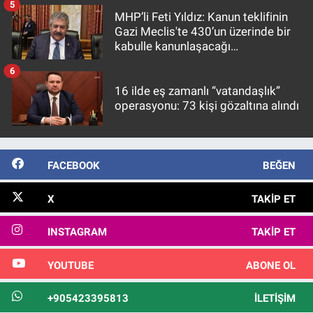
5
MHP’li Feti Yıldız: Kanun teklifinin
Gazi Meclis'te 430’un üzerinde bir
kabulle kanunlaşacağı
görülmektedir
6
16 ilde eş zamanlı “vatandaşlık”
operasyonu: 73 kişi gözaltına alındı
FACEBOOK
BEĞEN
X
TAKIP ET
INSTAGRAM
TAKIP ET
YOUTUBE
ABONE OL
+905423395813
İLETIŞIM