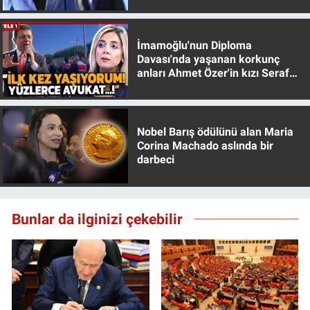
muhafazakar
İmamoğlu'nun Diploma
Davası'nda yaşanan korkunç
anları Ahmet Özer'in kızı Seraf
Özer anlattı!
Nobel Barış ödülünü alan Maria
Corina Machado aslında bir
darbeci
Bunlar da ilginizi çekebilir