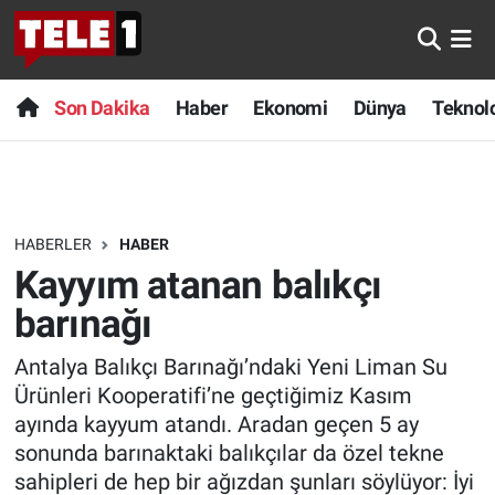
Anında Manşet
Son Dakika
Nöbetçi Eczaneler
Son Dakika
Haber
Ekonomi
Dünya
Teknolo
Başka Sohbetler
Haber
Hava Durumu
Belgesel
Ekonomi
Namaz Vakitleri
HABERLER
HABER
Bilim turu
Dünya
Trafik Durumu
Kayyım atanan balıkçı
Bilim ve Teknoloji Evreni
Teknoloji
Süper Lig Puan Durumu ve Fikstür
barınağı
Antalya Balıkçı Barınağı’ndaki Yeni Liman Su
Doğa Konuşuyor
Sağlık
Tüm Manşetler
Ürünleri Kooperatifi’ne geçtiğimiz Kasım
Dünya
Spor
Son Dakika Haberleri
ayında kayyum atandı. Aradan geçen 5 ay
sonunda barınaktaki balıkçılar da özel tekne
Ege Saati
Yayın Akışı
Haber Arşivi
sahipleri de hep bir ağızdan şunları söylüyor: İyi