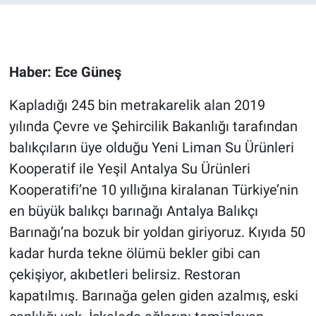
Gündem Özel
Günün görüntüsü
Haber: Ece Güneş
Kapladığı 245 bin metrakarelik alan 2019
Haber
yılında Çevre ve Şehircilik Bakanlığı tarafından
İlan
balıkçıların üye olduğu Yeni Liman Su Ürünleri
Kooperatif ile Yeşil Antalya Su Ürünleri
Kimdir
Kooperatifi’ne 10 yıllığına kiralanan Türkiye’nin
en büyük balıkçı barınağı Antalya Balıkçı
Koronavirüs
Barınağı’na bozuk bir yoldan giriyoruz. Kıyıda 50
Kültür Sanat
kadar hurda tekne ölümü bekler gibi can
çekişiyor, akıbetleri belirsiz. Restoran
Ne demişti
kapatılmış. Barınağa gelen giden azalmış, eski