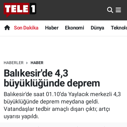
Anında Manşet
Son Dakika
Nöbetçi Eczaneler
Son Dakika
Haber
Ekonomi
Dünya
Teknolo
Başka Sohbetler
Haber
Hava Durumu
Belgesel
Ekonomi
Namaz Vakitleri
HABERLER
HABER
Bilim turu
Dünya
Trafik Durumu
Balıkesir'de 4,3
Bilim ve Teknoloji Evreni
Teknoloji
Süper Lig Puan Durumu ve Fikstür
büyüklüğünde deprem
Balıkesir'de saat 01.10’da Yaylacık merkezli 4,3
Doğa Konuşuyor
Sağlık
Tüm Manşetler
büyüklüğünde deprem meydana geldi.
Dünya
Spor
Son Dakika Haberleri
Vatandaşlar tedbir amaçlı dışarı çıktı; artçı
uyarısı yapıldı.
Ege Saati
Yayın Akışı
Haber Arşivi