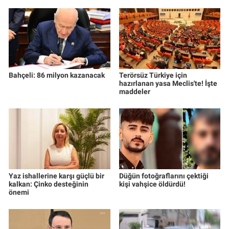
Bahçeli: 86 milyon kazanacak
Terörsüz Türkiye için
hazırlanan yasa Meclis'te! İşte
maddeler
Yaz ishallerine karşı güçlü bir
Düğün fotoğraflarını çektiği
kalkan: Çinko desteğinin
kişi vahşice öldürdü!
önemi