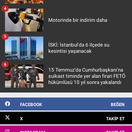
4
Motorinde bir indirim daha
5
İSKİ: İstanbul'da 6 ilçede su
kesintisi yaşanacak
6
15 Temmuz'da Cumhurbaşkanı'na
suikast timinde yer alan firari FETÖ
hükümlüsü 10 yıl sonra yakalandı
FACEBOOK
BEĞEN
X
TAKIP ET