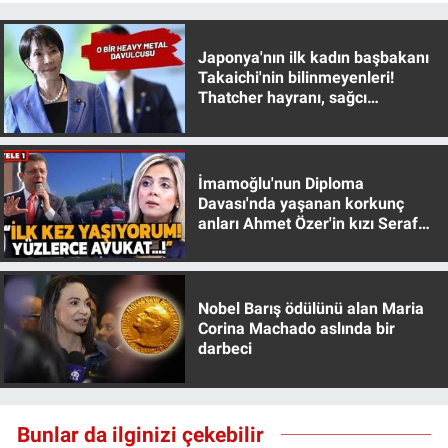
Yerel Yaşam
Japonya'nın ilk kadın başbakanı
Canlı Yayın
Takaichi'nin bilinmeyenleri!
Thatcher hayranı, sağcı
muhafazakar
İmamoğlu'nun Diploma
Davası'nda yaşanan korkunç
anları Ahmet Özer'in kızı Seraf
Özer anlattı!
Nobel Barış ödülünü alan Maria
Corina Machado aslında bir
darbeci
Bunlar da ilginizi çekebilir