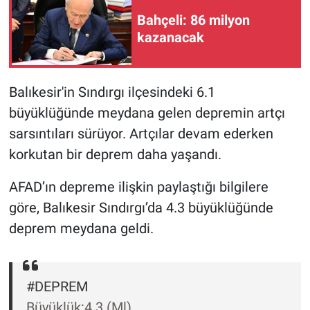
Bahçeli: 86 milyon
Gündem Özel
kazanacak
Günün görüntüsü
Balıkesir'in Sındırgı ilçesindeki 6.1
Haber
büyüklüğünde meydana gelen depremin artçı
sarsıntıları sürüyor. Artçılar devam ederken
İlan
korkutan bir deprem daha yaşandı.
Kimdir
AFAD’ın depreme ilişkin paylaştığı bilgilere
göre, Balıkesir Sındırgı’da 4.3 büyüklüğünde
Koronavirüs
deprem meydana geldi.
Kültür Sanat
Ne demişti
#DEPREM
Büyüklük:4.3 (Ml)