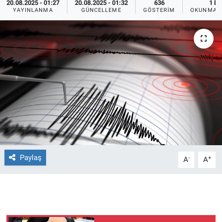
20.08.2025 - 01:27
20.08.2025 - 01:32
636
1 DK
YAYINLANMA
GÜNCELLEME
GÖSTERIM
OKUNMA S
Ege'den Esintiler
İletişim
Eğitim
Eğlence
Ekonomi
Forum
Gerçeğin İzinde
Paylaş
-
+
A
A
Gün Başlıyor
Gün Bitiyor
Gün Ortası