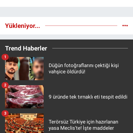
Yükleniyor...
Trend Haberler
1
Düğün fotoğraflarını çektiği kişi
vahşice öldürdü!
2
9 üründe tek tırnaklı eti tespit edildi
3
Terörsüz Türkiye için hazırlanan
yasa Meclis'te! İşte maddeler