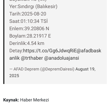
Nedir
Yer:Sındırgı (Balıkesir)
Tarih:2025-08-20
Popüler
Saat:01:10:34 TSİ
Programlar
Enlem:39.20806 N
Boylam:28.21917 E
Sağlık
Derinlik:4.54 km
Detay:
https://t.co/Gg6JdwqRiE
@afadbask
Spor
anlik
@trthaber
@anadoluajansi
Teknoloji
— AFAD Deprem (@DepremDairesi)
August 19,
2025
Türkiye'nin Geleceği
Türkiye'nin Gündemi
Kaynak:
Haber Merkezi
Yerel Gündem