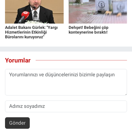
Adalet Bakanı Gürlek: "Yargı
Dehşet! Bebeğini çöp
Hizmetlerinin Etkinliği
konteynerine bıraktı!
Bürolarını kuruyoruz"
Yorumlar
Gönder