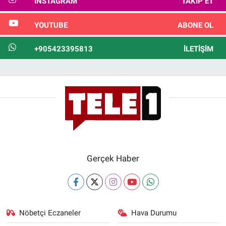
INSTAGRAM
TAKIP ET
YOUTUBE
ABONE OL
+905423395813
İLETIŞIM
Gerçek Haber
Nöbetçi Eczaneler
Hava Durumu