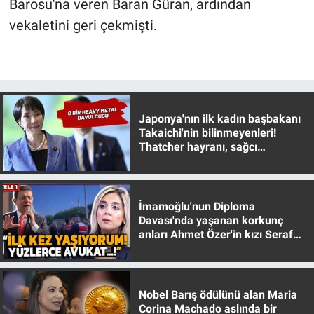
Barosu'na veren Baran Güran, ardından
vekaletini geri çekmişti.
Japonya'nın ilk kadın başbakanı
Takaichi'nin bilinmeyenleri!
Thatcher hayranı, sağcı
muhafazakar
İmamoğlu'nun Diploma
Davası'nda yaşanan korkunç
anları Ahmet Özer'in kızı Seraf
Özer anlattı!
Nobel Barış ödülünü alan Maria
Corina Machado aslında bir