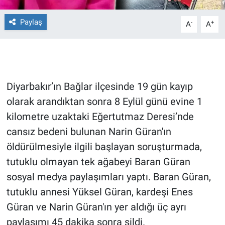
Paylaş
Gündem Özel
-
+
A
A
Günün görüntüsü
Haber
Diyarbakır’ın Bağlar ilçesinde 19 gün kayıp
İlan
olarak arandıktan sonra 8 Eylül günü evine 1
kilometre uzaktaki Eğertutmaz Deresi’nde
Kimdir
cansız bedeni bulunan Narin Güran'ın
öldürülmesiyle ilgili başlayan soruşturmada,
Koronavirüs
tutuklu olmayan tek ağabeyi Baran Güran
sosyal medya paylaşımları yaptı. Baran Güran,
Kültür Sanat
tutuklu annesi Yüksel Güran, kardeşi Enes
Ne demişti
Güran ve Narin Güran'ın yer aldığı üç ayrı
paylaşımı 45 dakika sonra sildi.