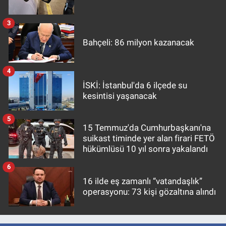
3
Bahçeli: 86 milyon kazanacak
4
İSKİ: İstanbul'da 6 ilçede su
kesintisi yaşanacak
5
15 Temmuz'da Cumhurbaşkanı'na
suikast timinde yer alan firari FETÖ
hükümlüsü 10 yıl sonra yakalandı
6
16 ilde eş zamanlı “vatandaşlık”
operasyonu: 73 kişi gözaltına alındı