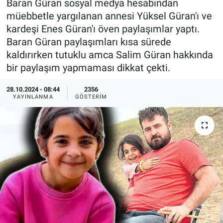
Baran Güran sosyal medya hesabından
müebbetle yargılanan annesi Yüksel Güran'ı ve
Ege'den Esintiler
İletişim
kardeşi Enes Güran'ı öven paylaşımlar yaptı.
Baran Güran paylaşımları kısa sürede
Eğitim
kaldırırken tutuklu amca Salim Güran hakkında
bir paylaşım yapmaması dikkat çekti.
Eğlence
28.10.2024 - 08:44
2356
Ekonomi
YAYINLANMA
GÖSTERIM
Forum
Gerçeğin İzinde
Gün Başlıyor
Gün Bitiyor
Gün Ortası