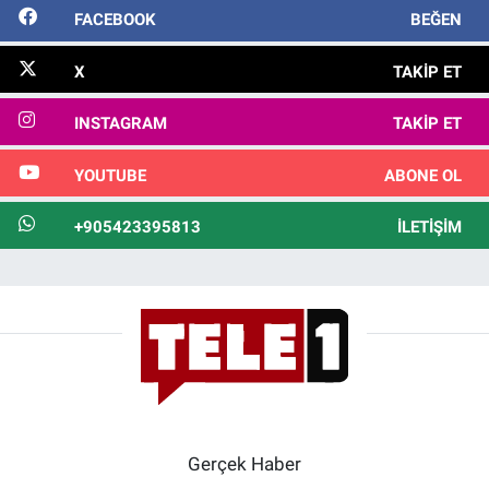
FACEBOOK
BEĞEN
X
TAKIP ET
INSTAGRAM
TAKIP ET
YOUTUBE
ABONE OL
+905423395813
İLETIŞIM
Gerçek Haber