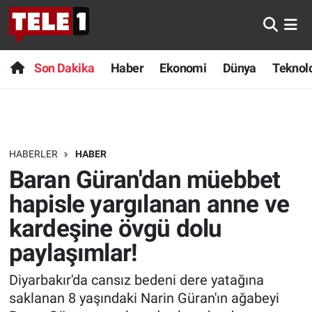
Anında Manşet
Son Dakika
Nöbetçi Eczaneler
Son Dakika
Haber
Ekonomi
Dünya
Teknolo
Başka Sohbetler
Haber
Hava Durumu
Belgesel
Ekonomi
Namaz Vakitleri
HABERLER
HABER
Bilim turu
Dünya
Trafik Durumu
Baran Güran'dan müebbet
Bilim ve Teknoloji Evreni
Teknoloji
Süper Lig Puan Durumu ve Fikstür
hapisle yargılanan anne ve
kardeşine övgü dolu
Doğa Konuşuyor
Sağlık
Tüm Manşetler
paylaşımlar!
Dünya
Spor
Son Dakika Haberleri
Diyarbakır'da cansız bedeni dere yatağına
saklanan 8 yaşındaki Narin Güran'ın ağabeyi
Ege Saati
Yayın Akışı
Haber Arşivi