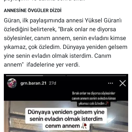
Nedir
ANNESİNE ÖVGÜLER DİZDİ
Popüler
Güran, ilk paylaşımında annesi Yüksel Güran'ı
özlediğini belirterek, "Bırak onlar ne diyorsa
Programlar
söylesinler, canım annem, senin evladını kimse
yıkamaz, çok özledim. Dünyaya yeniden gelsem
Sağlık
yine senin evladın olmak isterdim. Canım
Spor
annem" ifadelerine yer verdi.
Teknoloji
Türkiye'nin Geleceği
Türkiye'nin Gündemi
Yerel Gündem