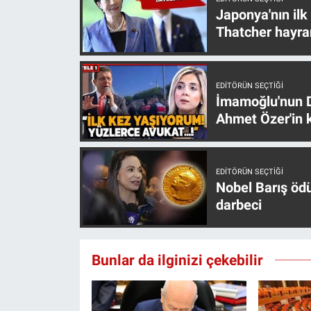
Yerel Yaşam
Japonya'nın ilk
Thatcher hayra
Canlı Yayın
EDITÖRÜN SEÇTIĞI
İmamoğlu'nun D
Ahmet Özer'in k
EDITÖRÜN SEÇTIĞI
Nobel Barış öd
darbeci
Bunlar da ilginizi çekebilir