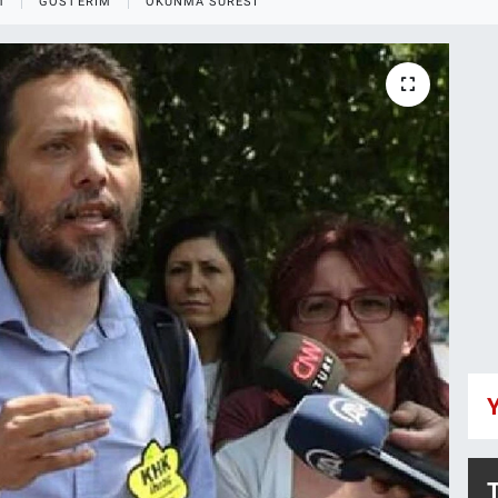
M
GÖSTERIM
OKUNMA SÜRESI
Y