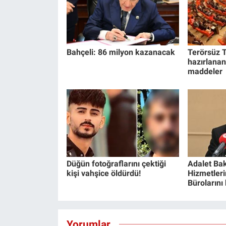
Bahçeli: 86 milyon kazanacak
Terörsüz T
hazırlanan
maddeler
Düğün fotoğraflarını çektiği
Adalet Bak
kişi vahşice öldürdü!
Hizmetlerin
Bürolarını
Yorumlar