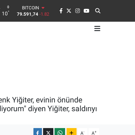
BITCOIN
°
10
79.591,74
-1.82
DOLAR
45,43620
0.02
EURO
53,38690
0.19
STERLİN
61,60380
0.18
G.ALTIN
6862,09000
0.19
BİST100
14.598,00
0
nk Yiğiter, evinin önünde
yorum" diyen Yiğiter, saldırıyı
-
+
A
A