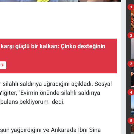
1
2
 karşı güçlü bir kalkan: Çinko desteğinin
3
ilahlı saldırıya uğradığını açıkladı. Sosyal
iter, "Evimin önünde silahlı saldırıya
4
bulans bekliyorum" dedi.
5
şun yağdırdığını ve Ankara'da İbni Sina