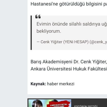
Nedir
Hastanesi'ne götürüldüğü bilgisini p
Popüler
Evimin önünde silahlı saldırıya u
Programlar
bekliyorum.
Sağlık
— Cenk Yiğiter (YENi HESAP) (@cenk_y
Spor
Barış Akademisyeni Dr. Cenk Yiğit
Teknoloji
Ankara Üniversitesi Hukuk Fakültesi
Türkiye'nin Geleceği
Kaynak:
haber merkezi
Türkiye'nin Gündemi
Yerel Gündem
EDITÖRÜN SEÇTIĞI