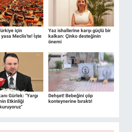
ürkiye için
Yaz ishallerine karşı güçlü bir
 yasa Meclis'te! İşte
kalkan: Çinko desteğinin
önemi
anı Gürlek: "Yargı
Dehşet! Bebeğini çöp
in Etkinliği
konteynerine bıraktı!
 kuruyoruz"