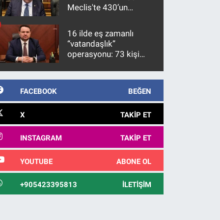
Meclis'te 430’un
üzerinde bir kabulle
kanunlaşacağı
16 ilde eş zamanlı
görülmektedir
“vatandaşlık”
operasyonu: 73 kişi
gözaltına alındı
FACEBOOK
BEĞEN
X
TAKIP ET
INSTAGRAM
TAKIP ET
YOUTUBE
ABONE OL
+905423395813
İLETIŞIM