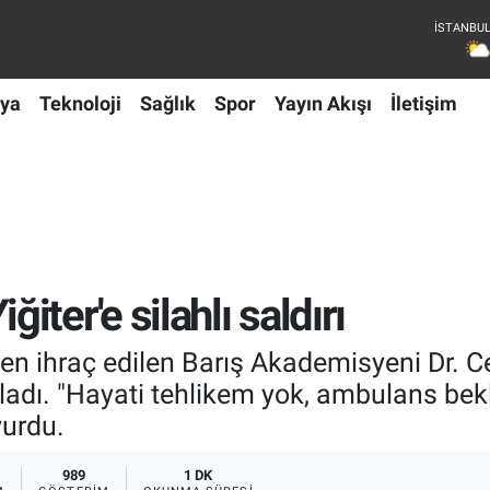
ya
Teknoloji
Sağlık
Spor
Yayın Akışı
İletişim
ter'e silahlı saldırı
en ihraç edilen Barış Akademisyeni Dr. Ce
kladı. "Hayati tehlikem yok, ambulans bekli
urdu.
989
1 DK