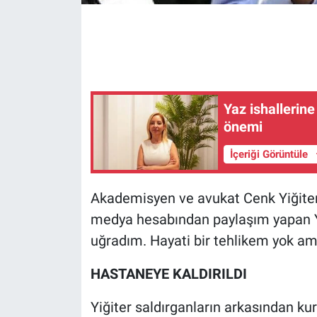
Gündem Özel
Günün görüntüsü
Haber
Yaz ishallerine
önemi
İlan
İçeriği Görüntüle
Kimdir
Akademisyen ve avukat Cenk Yiğiter s
Koronavirüs
medya hesabından paylaşım yapan Yiğ
uğradım. Hayati bir tehlikem yok am
Kültür Sanat
HASTANEYE KALDIRILDI
Ne demişti
Yiğiter saldırganların arkasından kur