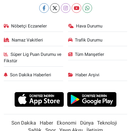
Nöbetçi Eczaneler
Hava Durumu
Namaz Vakitleri
Trafik Durumu
Süper Lig Puan Durumu ve
Tüm Manşetler
Fikstür
Son Dakika Haberleri
Haber Arşivi
Son Dakika
Haber
Ekonomi
Dünya
Teknoloji
Sağlık
Spor
Yayın Akışı
İletişim