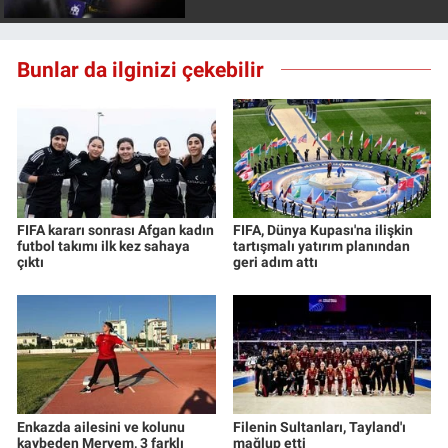
Bunlar da ilginizi çekebilir
FIFA kararı sonrası Afgan kadın
FIFA, Dünya Kupası'na ilişkin
futbol takımı ilk kez sahaya
tartışmalı yatırım planından
çıktı
geri adım attı
Enkazda ailesini ve kolunu
Filenin Sultanları, Tayland'ı
kaybeden Meryem, 3 farklı
mağlup etti