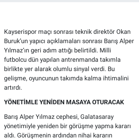
Gündem Özel
Günün görüntüsü
Kayserispor maçı sonrası teknik direktör Okan
Buruk’un yapıcı açıklamaları sonrası Barış Alper
Haber
Yılmaz’ın geri adım attığı belirtildi. Milli
futbolcu dün yapılan antrenmanda takımla
İlan
birlikte yer alarak olumlu sinyal verdi. Bu
gelişme, oyuncunun takımda kalma ihtimalini
Kimdir
artırdı.
Koronavirüs
YÖNETİMLE YENİDEN MASAYA OTURACAK
Kültür Sanat
Barış Alper Yılmaz cephesi, Galatasaray
Ne demişti
yönetimiyle yeniden bir görüşme yapma kararı
aldı. Görüşmenin ardından nihai kararın