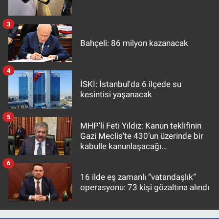
3
Bahçeli: 86 milyon kazanacak
4
İSKİ: İstanbul'da 6 ilçede su
kesintisi yaşanacak
5
MHP’li Feti Yıldız: Kanun teklifinin
Gazi Meclis'te 430’un üzerinde bir
kabulle kanunlaşacağı
görülmektedir
6
16 ilde eş zamanlı “vatandaşlık”
operasyonu: 73 kişi gözaltına alındı