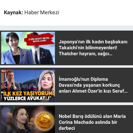
Yerel Yaşam
Kaynak:
Haber Merkezi
Canlı Yayın
Japonya'nın ilk kadın başbakanı
Takaichi'nin bilinmeyenleri!
Thatcher hayranı, sağcı
muhafazakar
İmamoğlu'nun Diploma
Davası'nda yaşanan korkunç
anları Ahmet Özer'in kızı Seraf
Özer anlattı!
Nobel Barış ödülünü alan Maria
Corina Machado aslında bir
darbeci