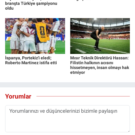
branşta Türkiye şampiyonu
oldu
İspanya, Portekiz'i eledi;
Mısır Teknik Direktörü Hassan:
Roberto Martinez istifa etti
Filistin halkının acısını
hissetmeyen, insan olmayı hak
etmiyor
Yorumlar