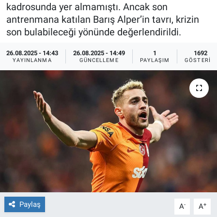
kadrosunda yer almamıştı. Ancak son
Ege'den Esintiler
İletişim
antrenmana katılan Barış Alper’in tavrı, krizin
son bulabileceği yönünde değerlendirildi.
Eğitim
26.08.2025 - 14:43
26.08.2025 - 14:49
1
1692
YAYINLANMA
GÜNCELLEME
PAYLAŞIM
GÖSTERIM
Eğlence
Ekonomi
Forum
Gerçeğin İzinde
Gün Başlıyor
Gün Bitiyor
Paylaş
-
+
A
A
Gün Ortası