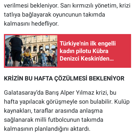
Nedir
verilmesi bekleniyor. Sarı kırmızılı yönetim, krizi
tatlıya bağlayarak oyuncunun takımda
Popüler
kalmasını hedefliyor.
Programlar
Türkiye'nin ilk engelli
Sağlık
kadın pilotu Kübra
Denizci Keskin'den
Spor
İtalya'da çifte başarı
KRİZİN BU HAFTA ÇÖZÜLMESİ BEKLENİYOR
Teknoloji
Galatasaray’da Barış Alper Yılmaz krizi, bu
Türkiye'nin Geleceği
hafta yapılacak görüşmeyle son bulabilir. Kulüp
Türkiye'nin Gündemi
kaynakları, taraflar arasında anlaşma
sağlanarak milli futbolcunun takımda
Yerel Gündem
kalmasının planlandığını aktardı.