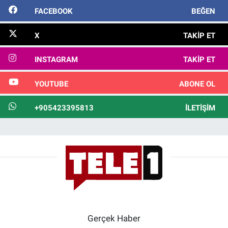
FACEBOOK
BEĞEN
X
TAKIP ET
INSTAGRAM
TAKIP ET
YOUTUBE
ABONE OL
+905423395813
İLETIŞIM
Gerçek Haber