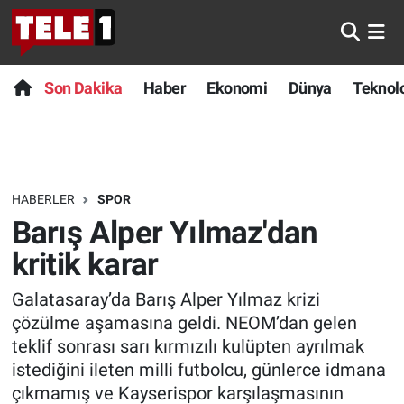
Anında Manşet
Son Dakika
Nöbetçi Eczaneler
Son Dakika
Haber
Ekonomi
Dünya
Teknolo
Başka Sohbetler
Haber
Hava Durumu
Belgesel
Ekonomi
Namaz Vakitleri
HABERLER
SPOR
Bilim turu
Dünya
Trafik Durumu
Barış Alper Yılmaz'dan
Bilim ve Teknoloji Evreni
Teknoloji
Süper Lig Puan Durumu ve Fikstür
kritik karar
Galatasaray’da Barış Alper Yılmaz krizi
Doğa Konuşuyor
Sağlık
Tüm Manşetler
çözülme aşamasına geldi. NEOM’dan gelen
Dünya
Spor
Son Dakika Haberleri
teklif sonrası sarı kırmızılı kulüpten ayrılmak
istediğini ileten milli futbolcu, günlerce idmana
Ege Saati
Yayın Akışı
Haber Arşivi
çıkmamış ve Kayserispor karşılaşmasının