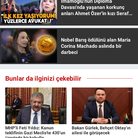
İmamoğlu'nun Diploma
Yerel Yaşam
Davası'nda yaşanan korkunç
anları Ahmet Özer'in kızı Seraf
Özer anlattı!
Canlı Yayın
Nobel Barış ödülünü alan Maria
Corina Machado aslında bir
darbeci
Bunlar da ilginizi çekebilir
MHP’li Feti Yıldız: Kanun
Bakan Gürlek, Behçet Oktay’ın
teklifinin Gazi Meclis'te 430’un
ailesi ile görüşecek
üzerinde bir kabulle