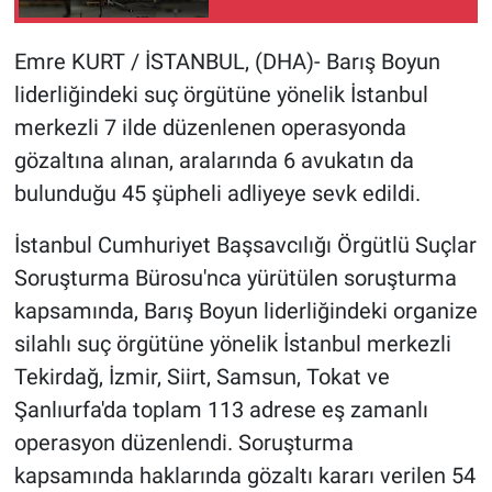
ulaştı
Gündem Özel
Emre KURT / İSTANBUL, (DHA)- Barış Boyun
liderliğindeki suç örgütüne yönelik İstanbul
Günün görüntüsü
merkezli 7 ilde düzenlenen operasyonda
gözaltına alınan, aralarında 6 avukatın da
Haber
bulunduğu 45 şüpheli adliyeye sevk edildi.
İlan
İstanbul Cumhuriyet Başsavcılığı Örgütlü Suçlar
Soruşturma Bürosu'nca yürütülen soruşturma
Kimdir
kapsamında, Barış Boyun liderliğindeki organize
Koronavirüs
silahlı suç örgütüne yönelik İstanbul merkezli
Tekirdağ, İzmir, Siirt, Samsun, Tokat ve
Kültür Sanat
Şanlıurfa'da toplam 113 adrese eş zamanlı
operasyon düzenlendi. Soruşturma
Ne demişti
kapsamında haklarında gözaltı kararı verilen 54