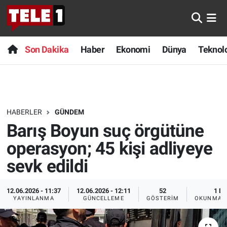
Anında Manşet
Son Dakika
Nöbetçi Eczaneler
Son Dakika
Haber
Ekonomi
Dünya
Teknolo
Başka Sohbetler
Haber
Hava Durumu
Belgesel
Ekonomi
Namaz Vakitleri
HABERLER
GÜNDEM
Bilim turu
Dünya
Trafik Durumu
Barış Boyun suç örgütüne
Bilim ve Teknoloji Evreni
Teknoloji
Süper Lig Puan Durumu ve Fikstür
operasyon; 45 kişi adliyeye
sevk edildi
Doğa Konuşuyor
Sağlık
Tüm Manşetler
12.06.2026 - 11:37
12.06.2026 - 12:11
52
1 DK
Dünya
Spor
Son Dakika Haberleri
YAYINLANMA
GÜNCELLEME
GÖSTERIM
OKUNMA S
Ege Saati
Yayın Akışı
Haber Arşivi