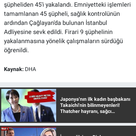
Nedir
şüpheliden 45'i yakalandı. Emniyetteki işlemleri
tamamlanan 45 şüpheli, sağlık kontrolünün
Popüler
ardından Çağlayan'da bulunan İstanbul
Adliyesine sevk edildi. Firari 9 şüphelinin
Programlar
yakalanmasına yönelik çalışmaların sürdüğü
Sağlık
öğrenildi.
Spor
Kaynak:
DHA
Teknoloji
Türkiye'nin Geleceği
Japonya'nın ilk kadın başbakanı
Takaichi'nin bilinmeyenleri!
Türkiye'nin Gündemi
Thatcher hayranı, sağcı
muhafazakar
Yerel Gündem