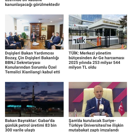
kanunlaşacağı görülmektedir
Dışişleri Bakan Yardımcısı
TÜİK: Merkezi yönetim
Bozay, Çin Dışişleri Bakanlığı
bütçesinden Ar-Ge harcaması
BBNJ Sekretaryası
2025 yılında 253 milyar 544
Konularından Sorumlu Özel
milyon TL oldu
Temsilci Xianliang'ı kabul etti
Bakan Bayraktar: Gabar'da
Şam'da kurulacak Suriye-
günlük petrol üretimi 83 bin
Türkiye Üniversitesi'ne ilişkin
300 varile ulaştı
mutabakat zaptı imzalandı