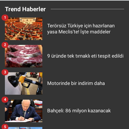
Trend Haberler
1
Terörsüz Türkiye için hazırlanan
yasa Meclis'te! İşte maddeler
2
9 üründe tek tırnaklı eti tespit edildi
3
Motorinde bir indirim daha
4
Bahçeli: 86 milyon kazanacak
5