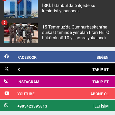
İSKİ: İstanbul'da 6 ilçede su
kesintisi yaşanacak
6
15 Temmuz'da Cumhurbaşkanı'na
suikast timinde yer alan firari FETÖ
hükümlüsü 10 yıl sonra yakalandı
FACEBOOK
BEĞEN
X
TAKIP ET
INSTAGRAM
TAKIP ET
YOUTUBE
ABONE OL
+905423395813
İLETIŞIM