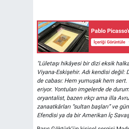
Gündem Özel
Günün görüntüsü
Pablo Picasso'
İçeriği Görüntüle
Haber
İlan
"Lületaşı hikâyesi bir dizi eksik halk
Viyana-Eskişehir. Adı kendisi değil:
Kimdir
de cabası: Hem yumuşak hem sert. 
Koronavirüs
eriyor. Yontulan imgelerde de durum f
oryantalist, bazen ırkçı ama illa Av
Kültür Sanat
zanaatkârları “sultan başları” ve gün
Efendisi ya da bir Amerikan İç Savaşı
Ne demişti
Barış Göktürk’ün kişisel sergisi M