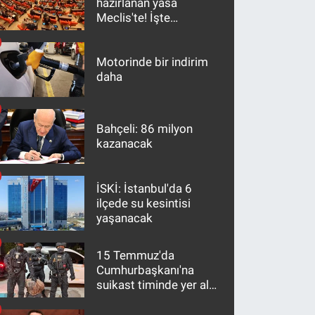
hazırlanan yasa
Meclis'te! İşte
maddeler
Motorinde bir indirim
daha
Bahçeli: 86 milyon
kazanacak
İSKİ: İstanbul'da 6
ilçede su kesintisi
yaşanacak
15 Temmuz'da
Cumhurbaşkanı'na
suikast timinde yer alan
firari FETÖ hükümlüsü
10 yıl sonra yakalandı