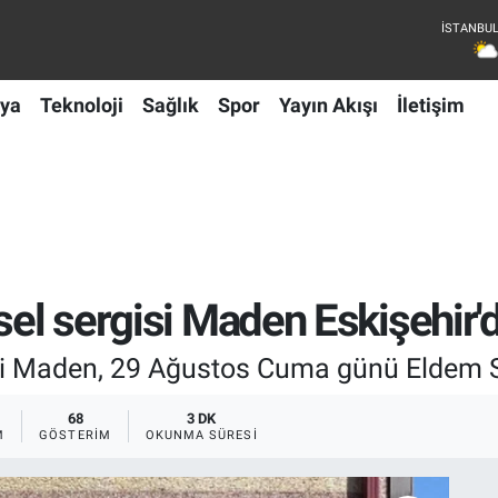
ya
Teknoloji
Sağlık
Spor
Yayın Akışı
İletişim
sel sergisi Maden Eskişehir'
si Maden, 29 Ağustos Cuma günü Eldem Sana
68
3 DK
M
GÖSTERIM
OKUNMA SÜRESI