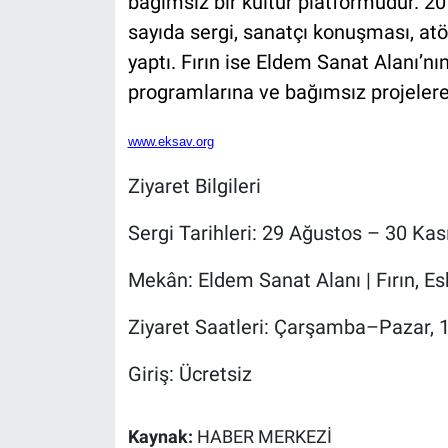
bağımsız bir kültür platformudur. 2
sayıda sergi, sanatçı konuşması, atö
yaptı. Fırın ise Eldem Sanat Alanı’nı
programlarına ve bağımsız projelere 
www.eksav.org
Ziyaret Bilgileri
Sergi Tarihleri: 29 Ağustos – 30 Ka
Mekân: Eldem Sanat Alanı | Fırın, Es
Ziyaret Saatleri: Çarşamba–Pazar, 
Giriş: Ücretsiz
Kaynak:
HABER MERKEZİ