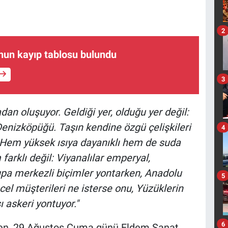
2
nun kayıp tablosu bulundu
3
adan oluşuyor. Geldiği yer, olduğu yer değil:
 Denizköpüğü. Taşın kendine özgü çelişkileri
4
Hem yüksek ısıya dayanıklı hem de suda
arklı değil: Viyanalılar emperyal,
rupa merkezli biçimler yontarken, Anadolu
5
cel müşterileri ne isterse onu, Yüzüklerin
 askeri yontuyor."
6
aden, 29 Ağustos Cuma günü Eldem Sanat