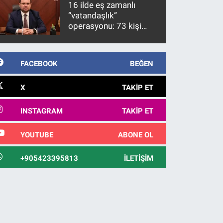
16 ilde eş zamanlı
“vatandaşlık”
operasyonu: 73 kişi
gözaltına alındı
FACEBOOK
BEĞEN
X
TAKIP ET
INSTAGRAM
TAKIP ET
YOUTUBE
ABONE OL
+905423395813
İLETIŞIM