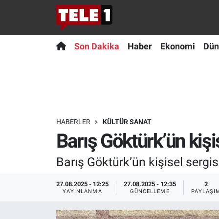
Anında Manşet
Son Dakika
Nöbetçi Eczaneler
Son Dakika
Haber
Ekonomi
Dün
Başka Sohbetler
Haber
Hava Durumu
Belgesel
Ekonomi
Namaz Vakitleri
Bilim turu
Dünya
Trafik Durumu
HABERLER
KÜLTÜR SANAT
Barış Göktürk’ün kişi
Bilim ve Teknoloji Evreni
Teknoloji
Süper Lig Puan Durumu ve Fikstür
Barış Göktürk’ün kişisel sergi
Doğa Konuşuyor
Sağlık
Tüm Manşetler
27.08.2025 - 12:25
27.08.2025 - 12:35
2
Dünya
Spor
Son Dakika Haberleri
YAYINLANMA
GÜNCELLEME
PAYLAŞI
Ege Saati
Yayın Akışı
Haber Arşivi