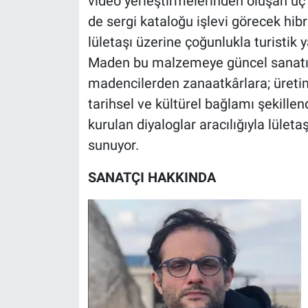
video yerleştirmelerinden oluşan üç
Yerel Yaşam
de sergi kataloğu işlevi görecek hib
lületaşı üzerine çoğunlukla turistik
Canlı Yayın
Maden bu malzemeye güncel sanatın
madencilerden zanaatkârlara; üretim
tarihsel ve kültürel bağlamı şekillen
kurulan diyaloglar aracılığıyla lületa
sunuyor.
SANATÇI HAKKINDA