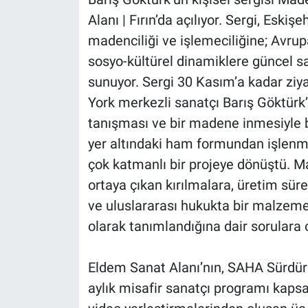
Nedir
Alanı | Fırın’da açılıyor. Sergi, Eskiş
madenciliği ve işlemeciliğine; Avrup
Popüler
sosyo-kültürel dinamiklere güncel s
Programlar
sunuyor. Sergi 30 Kasım’a kadar ziy
York merkezli sanatçı Barış Göktürk’
Sağlık
tanışması ve bir madene inmesiyle 
yer altındaki ham formundan işlenm
Spor
çok katmanlı bir projeye dönüştü
Teknoloji
ortaya çıkan kırılmalara, üretim sü
ve uluslararası hukukta bir malzem
Türkiye'nin Geleceği
olarak tanımlandığına dair sorulara 
Türkiye'nin Gündemi
Eldem Sanat Alanı’nın, SAHA Sürdürüle
Yerel Gündem
aylık misafir sanatçı programı kaps