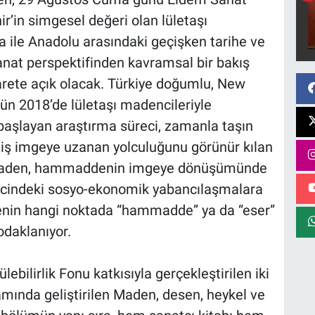
ehir’in simgesel değeri olan lületaşı
a ile Anadolu arasındaki geçişken tarihe ve
anat perspektifinden kavramsal bir bakış
arete açık olacak. Türkiye doğumlu, New
ün 2018’de lületaşı madencileriyle
başlayan araştırma süreci, zamanla taşın
iş imgeye uzanan yolculuğunu görünür kılan
. Maden, hammaddenin imgeye dönüşümünde
recindeki sosyo-ekonomik yabancılaşmalara
enin hangi noktada “hammadde” ya da “eser”
odaklanıyor.
bilirlik Fonu katkısıyla gerçekleştirilen iki
amında geliştirilen Maden, desen, heykel ve