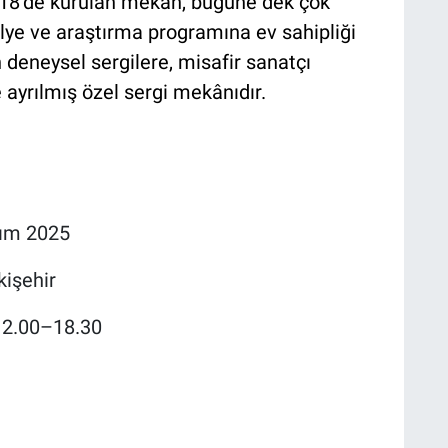
018’de kurulan mekân, bugüne dek çok
lye ve araştırma programına ev sahipliği
n deneysel sergilere, misafir sanatçı
ayrılmış özel sergi mekânıdır.
sım 2025
kişehir
12.00–18.30