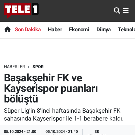
Anında Manşet
Son Dakika
Nöbetçi Eczaneler
Son Dakika
Haber
Ekonomi
Dünya
Teknolo
Başka Sohbetler
Haber
Hava Durumu
Belgesel
Ekonomi
Namaz Vakitleri
HABERLER
SPOR
Bilim turu
Dünya
Trafik Durumu
Başakşehir FK ve
Bilim ve Teknoloji Evreni
Teknoloji
Süper Lig Puan Durumu ve Fikstür
Kayserispor puanları
bölüştü
Doğa Konuşuyor
Sağlık
Tüm Manşetler
Süper Lig’in 8’inci haftasında Başakşehir FK
Dünya
Spor
Son Dakika Haberleri
sahasında Kayserispor ile 1-1 berabere kaldı.
Ege Saati
Yayın Akışı
Haber Arşivi
05.10.2024 - 21:00
05.10.2024 - 21:40
38