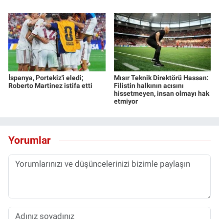
İspanya, Portekiz'i eledi;
Mısır Teknik Direktörü Hassan:
Roberto Martinez istifa etti
Filistin halkının acısını
hissetmeyen, insan olmayı hak
etmiyor
Yorumlar