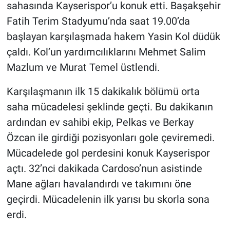
sahasında Kayserispor’u konuk etti. Başakşehir
Fatih Terim Stadyumu’nda saat 19.00’da
Gündem Özel
başlayan karşılaşmada hakem Yasin Kol düdük
Günün görüntüsü
çaldı. Kol’un yardımcılıklarını Mehmet Salim
Mazlum ve Murat Temel üstlendi.
Haber
Karşılaşmanın ilk 15 dakikalık bölümü orta
İlan
saha mücadelesi şeklinde geçti. Bu dakikanın
ardından ev sahibi ekip, Pelkas ve Berkay
Kimdir
Özcan ile girdiği pozisyonları gole çeviremedi.
Mücadelede gol perdesini konuk Kayserispor
Koronavirüs
açtı. 32’nci dakikada Cardoso’nun asistinde
Kültür Sanat
Mane ağları havalandırdı ve takımını öne
geçirdi. Mücadelenin ilk yarısı bu skorla sona
Ne demişti
erdi.