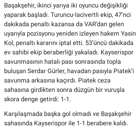
Nedir
Başakşehir, ikinci yarıya iki oyuncu değişikliği
yaparak başladı. Turuncu-lacivertli ekip, 47’nci
Popüler
dakikada penaltı kazansa da VAR’dan gelen
uyarıyla pozisyonu yeniden izleyen hakem Yasin
Programlar
Kol, penaltı kararını iptal etti. 53’üncü dakikada
Sağlık
ev sahibi ekip beraberliği yakaladı. Kayserispor
savunmasının hatalı pası sonrasında topla
Spor
buluşan Serdar Gürler, havadan pasıyla Piatek’i
savunma arkasına kaçırdı. Piatek ceza
Teknoloji
sahasına girdikten sonra düzgün bir vuruşla
Türkiye'nin Geleceği
skora denge getirdi: 1-1.
Karşılaşmada başka gol olmadı ve Başakşehir
Türkiye'nin Gündemi
sahasında Kayserispor ile 1-1 berabere kaldı.
Yerel Gündem