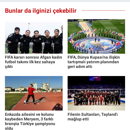
Bunlar da ilginizi çekebilir
FIFA kararı sonrası Afgan kadın
FIFA, Dünya Kupası'na ilişkin
futbol takımı ilk kez sahaya
tartışmalı yatırım planından
çıktı
geri adım attı
Enkazda ailesini ve kolunu
Filenin Sultanları, Tayland'ı
kaybeden Meryem, 3 farklı
mağlup etti
branşta Türkiye şampiyonu
oldu