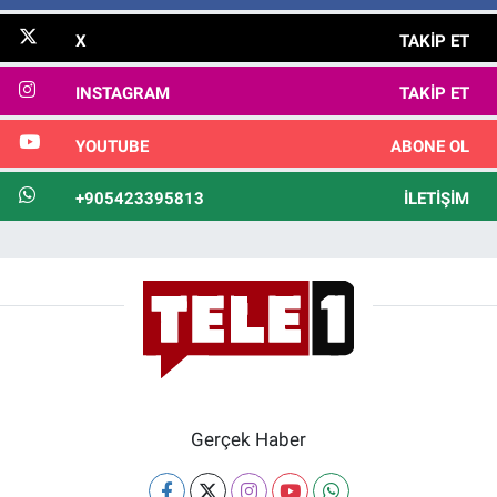
X
TAKIP ET
INSTAGRAM
TAKIP ET
YOUTUBE
ABONE OL
+905423395813
İLETIŞIM
Gerçek Haber