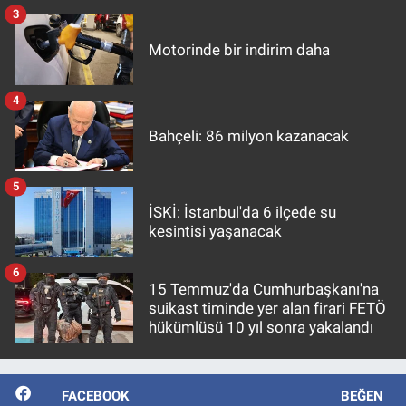
3
Motorinde bir indirim daha
4
Bahçeli: 86 milyon kazanacak
5
İSKİ: İstanbul'da 6 ilçede su
kesintisi yaşanacak
6
15 Temmuz'da Cumhurbaşkanı'na
suikast timinde yer alan firari FETÖ
hükümlüsü 10 yıl sonra yakalandı
FACEBOOK
BEĞEN