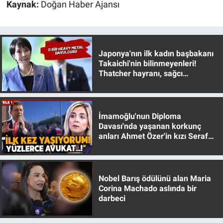
Kaynak:
Doğan Haber Ajansı
Yerel Yaşam
Canlı Yayın
Japonya'nın ilk kadın başbakanı
Takaichi'nin bilinmeyenleri!
Thatcher hayranı, sağcı
muhafazakar
İmamoğlu'nun Diploma
Davası'nda yaşanan korkunç
anları Ahmet Özer'in kızı Seraf
Özer anlattı!
Nobel Barış ödülünü alan Maria
Corina Machado aslında bir
darbeci