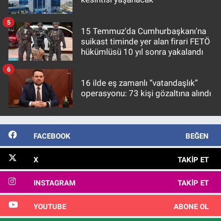
5
15 Temmuz'da Cumhurbaşkanı'na
suikast timinde yer alan firari FETÖ
hükümlüsü 10 yıl sonra yakalandı
6
16 ilde eş zamanlı “vatandaşlık”
operasyonu: 73 kişi gözaltına alındı
FACEBOOK
BEĞEN
X
TAKIP ET
INSTAGRAM
TAKIP ET
YOUTUBE
ABONE OL