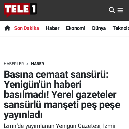
Anında Manşet
Son Dakika
Nöbetçi Eczaneler
Son Dakika
Haber
Ekonomi
Dünya
Teknolo
Başka Sohbetler
Haber
Hava Durumu
Belgesel
Ekonomi
Namaz Vakitleri
HABERLER
HABER
Bilim turu
Dünya
Trafik Durumu
Basına cemaat sansürü:
Bilim ve Teknoloji Evreni
Teknoloji
Süper Lig Puan Durumu ve Fikstür
Yenigün'ün haberi
basılmadı! Yerel gazeteler
Doğa Konuşuyor
Sağlık
Tüm Manşetler
sansürlü manşeti peş peşe
Dünya
Spor
Son Dakika Haberleri
yayınladı
Ege Saati
Yayın Akışı
Haber Arşivi
İzmir’de yayımlanan Yenigün Gazetesi, İzmir