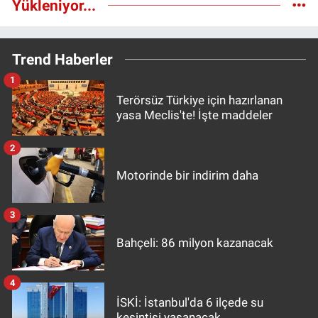
Yükleniyor...
Trend Haberler
1
Terörsüz Türkiye için hazırlanan
yasa Meclis'te! İşte maddeler
2
Motorinde bir indirim daha
3
Bahçeli: 86 milyon kazanacak
4
İSKİ: İstanbul'da 6 ilçede su
kesintisi yaşanacak