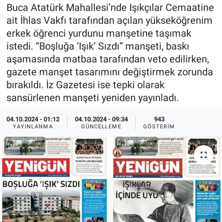
Buca Atatürk Mahallesi’nde Işıkçılar Cemaatine
Ege'den Esintiler
İletişim
ait İhlas Vakfı tarafından açılan yükseköğrenim
erkek öğrenci yurdunu manşetine taşımak
Eğitim
istedi. “Boşluğa ‘Işık’ Sızdı” manşeti, baskı
aşamasında matbaa tarafından veto edilirken,
Eğlence
gazete manşet tasarımını değiştirmek zorunda
bırakıldı. İz Gazetesi ise tepki olarak
Ekonomi
sansürlenen manşeti yeniden yayınladı.
Forum
04.10.2024 - 01:12
04.10.2024 - 09:34
943
YAYINLANMA
GÜNCELLEME
GÖSTERIM
Gerçeğin İzinde
Gün Başlıyor
Gün Bitiyor
Gün Ortası