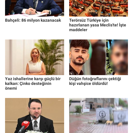
Bahçeli: 86 milyon kazanacak
Terörsüz Türkiye için
hazırlanan yasa Meclis'te! İşte
maddeler
Yaz ishallerine karşı güçlü bir
Düğün fotoğraflarını çektiği
kalkan: Çinko desteğinin
kişi vahşice öldürdü!
önemi