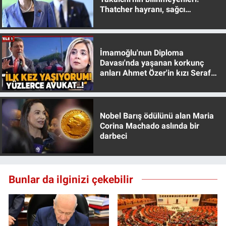
Thatcher hayranı, sağcı
muhafazakar
İmamoğlu'nun Diploma
Davası'nda yaşanan korkunç
anları Ahmet Özer'in kızı Seraf
Özer anlattı!
Nobel Barış ödülünü alan Maria
Corina Machado aslında bir
darbeci
Bunlar da ilginizi çekebilir