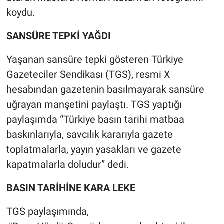
Nedir
koydu.
Popüler
SANSÜRE TEPKİ YAĞDI
Programlar
Yaşanan sansüre tepki gösteren Türkiye
Gazeteciler Sendikası (TGS), resmi X
Sağlık
hesabından gazetenin basılmayarak sansüre
uğrayan manşetini paylaştı. TGS yaptığı
Spor
paylaşımda “Türkiye basın tarihi matbaa
Teknoloji
baskınlarıyla, savcılık kararıyla gazete
toplatmalarla, yayın yasakları ve gazete
Türkiye'nin Geleceği
kapatmalarla doludur” dedi.
Türkiye'nin Gündemi
BASIN TARİHİNE KARA LEKE
Yerel Gündem
TGS paylaşımında,