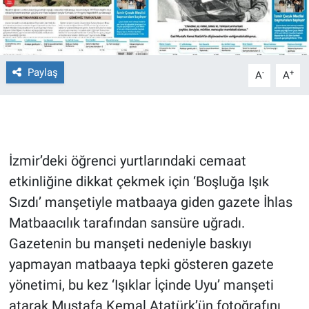
Gündem Özel
Günün görüntüsü
Paylaş
-
+
A
A
Haber
İlan
İzmir’deki öğrenci yurtlarındaki cemaat
Kimdir
etkinliğine dikkat çekmek için ‘Boşluğa Işık
Sızdı’ manşetiyle matbaaya giden gazete İhlas
Koronavirüs
Matbaacılık tarafından sansüre uğradı.
Gazetenin bu manşeti nedeniyle baskıyı
Kültür Sanat
yapmayan matbaaya tepki gösteren gazete
Ne demişti
yönetimi, bu kez ‘Işıklar İçinde Uyu’ manşeti
atarak Mustafa Kemal Atatürk’ün fotoğrafını