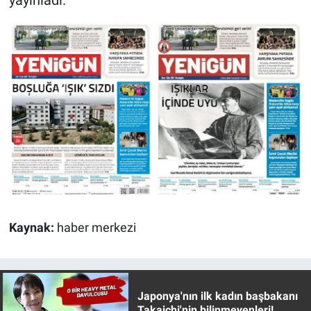
yayınladı.
Kaynak:
haber merkezi
Japonya'nın ilk kadın başbakanı
Takaichi'nin bilinmeyenleri!