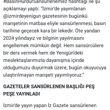
#BasınHürdürSansürlenemez hashtagi ile şu
Yerel Yaşam
açıklamayı yaptı: “İzmir’de yayımlanan
@izmirdeyenigun gazetesinin bugünkü
Canlı Yayın
manşetinin matbaa eliyle sansürlenmesi, basın
tarihine geçecek kara bir lekedir. Öte yandan
2024 yılındayız ve bilginin yayılmasını
engellemek mümkün değil. Hem sansürcülere
bir ders vermek hem de Yenigün’deki
meslektaşlarımızla dayanışma içinde
olduğumuzu duyurmak üzere, bugün okuyucuya
ulaştırılmayan manşeti yayımlıyoruz.”
GAZETELER SANSÜRLENEN BAŞLIĞI PEŞ
PEŞE YAYINLADI
İzmir'de yayın yapan İz Gazete sansürlenen