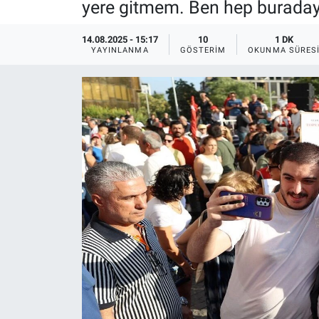
yere gitmem. Ben hep buraday
Ege'den Esintiler
İletişim
14.08.2025 - 15:17
10
1 DK
YAYINLANMA
GÖSTERIM
OKUNMA SÜRES
Eğitim
Eğlence
Ekonomi
Forum
Gerçeğin İzinde
Gün Başlıyor
Gün Bitiyor
Gün Ortası