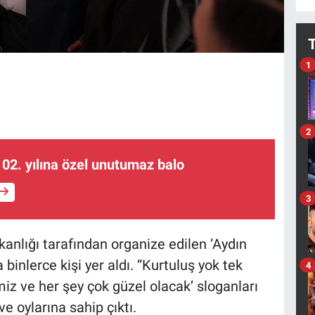
1
2
02. yılına özel unutumaz balo
3
kanlığı tarafından organize edilen ‘Aydın
binlerce kişi yer aldı. “Kurtuluş yok tek
4
miz ve her şey çok güzel olacak’ sloganları
e oylarına sahip çıktı.