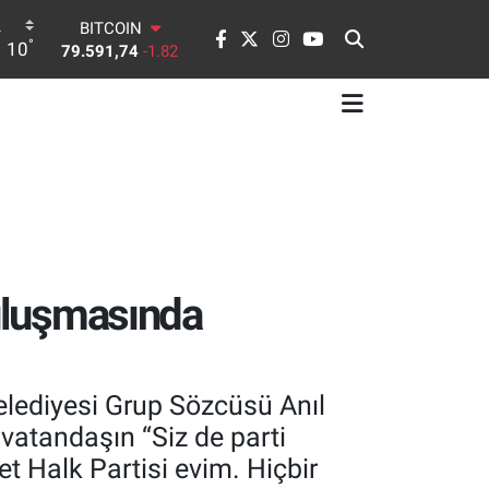
79.591,74
-1.82
DOLAR
°
10
45,43620
0.02
EURO
53,38690
0.19
STERLİN
61,60380
0.18
G.ALTIN
6862,09000
0.19
BİST100
14.598,00
0
buluşmasında
elediyesi Grup Sözcüsü Anıl
 vatandaşın “Siz de parti
t Halk Partisi evim. Hiçbir