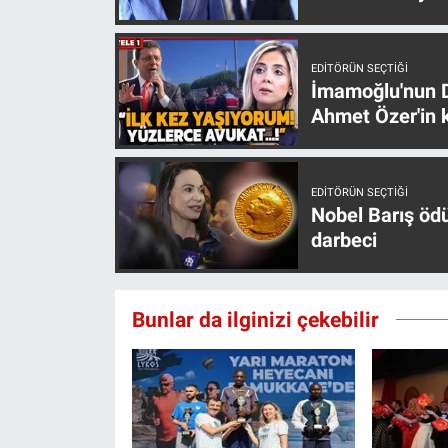
EDITÖRÜN SEÇTIĞI
İmamoğlu'nun D
Ahmet Özer'in k
EDITÖRÜN SEÇTIĞI
Nobel Barış öd
darbeci
Bunlar da ilginizi çekebilir