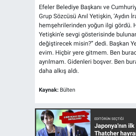
Yerel Yaşam
Efeler Belediye Başkanı ve Cumhuriy
Grup Sözcüsü Anıl Yetişkin, ‘Aydın İ
Canlı Yayın
hemşehrilerinden yoğun ilgi gördü. 
Yetişkin’e sevgi gösterisinde buluna
değiştirecek misin?” dedi. Başkan Y
evim. Hiçbir yere gitmem. Ben bura
ayrılmam. Gidenleri boşver. Ben bur
daha alkış aldı.
Kaynak:
Bülten
EDITÖRÜN SEÇTIĞI
Japonya'nın ilk
Thatcher hayra