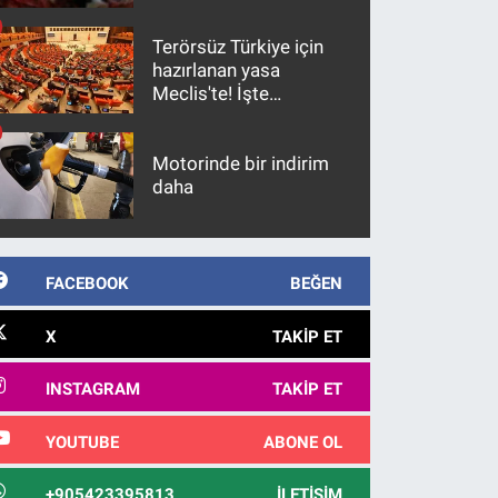
Terörsüz Türkiye için
hazırlanan yasa
Meclis'te! İşte
maddeler
Motorinde bir indirim
daha
FACEBOOK
BEĞEN
X
TAKIP ET
INSTAGRAM
TAKIP ET
YOUTUBE
ABONE OL
+905423395813
İLETIŞIM