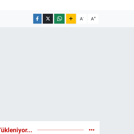
-
+
A
A
ükleniyor...