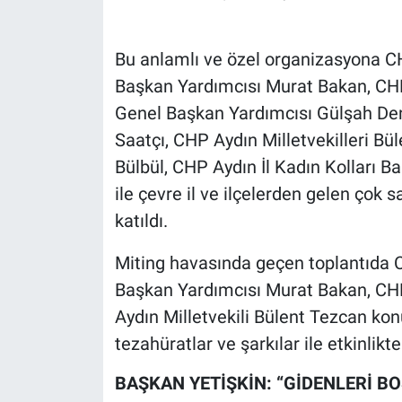
Nedir
Popüler
Bu anlamlı ve özel organizasyona C
Başkan Yardımcısı Murat Bakan, CH
Programlar
Genel Başkan Yardımcısı Gülşah Den
Saatçı, CHP Aydın Milletvekilleri B
Sağlık
Bülbül, CHP Aydın İl Kadın Kolları B
Spor
ile çevre il ve ilçelerden gelen çok 
katıldı.
Teknoloji
Miting havasında geçen toplantıda 
Türkiye'nin Geleceği
Başkan Yardımcısı Murat Bakan, CHP
Aydın Milletvekili Bülent Tezcan kon
Türkiye'nin Gündemi
tezahüratlar ve şarkılar ile etkinlikte
Yerel Gündem
BAŞKAN YETİŞKİN: “GİDENLERİ B