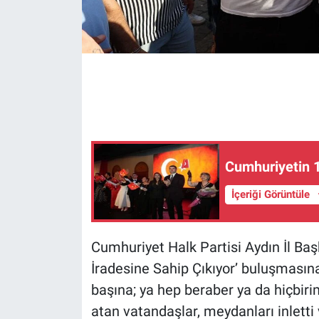
Gündem Özel
Günün görüntüsü
Haber
İlan
Cumhuriyetin 1
Kimdir
İçeriği Görüntüle
Koronavirüs
Cumhuriyet Halk Partisi Aydın İl Baş
Kültür Sanat
İradesine Sahip Çıkıyor’ buluşmasına 
Ne demişti
başına; ya hep beraber ya da hiçbiri
atan vatandaşlar, meydanları inletti v