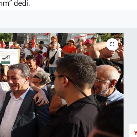
ım” dedi.
I
Y