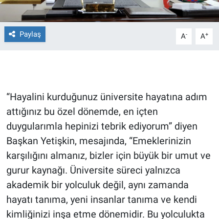
Gündem Özel
Paylaş
-
+
A
A
Günün görüntüsü
Haber
“Hayalini kurduğunuz üniversite hayatına adım
İlan
attığınız bu özel dönemde, en içten
Kimdir
duygularımla hepinizi tebrik ediyorum” diyen
Başkan Yetişkin, mesajında, “Emeklerinizin
Koronavirüs
karşılığını almanız, bizler için büyük bir umut ve
gurur kaynağı. Üniversite süreci yalnızca
Kültür Sanat
akademik bir yolculuk değil, aynı zamanda
Ne demişti
hayatı tanıma, yeni insanlar tanıma ve kendi
kimliğinizi inşa etme dönemidir. Bu yolculukta