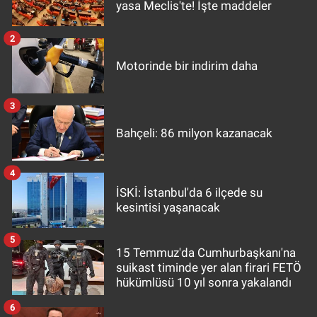
yasa Meclis'te! İşte maddeler
2
Motorinde bir indirim daha
3
Bahçeli: 86 milyon kazanacak
4
İSKİ: İstanbul'da 6 ilçede su
kesintisi yaşanacak
5
15 Temmuz'da Cumhurbaşkanı'na
suikast timinde yer alan firari FETÖ
hükümlüsü 10 yıl sonra yakalandı
6