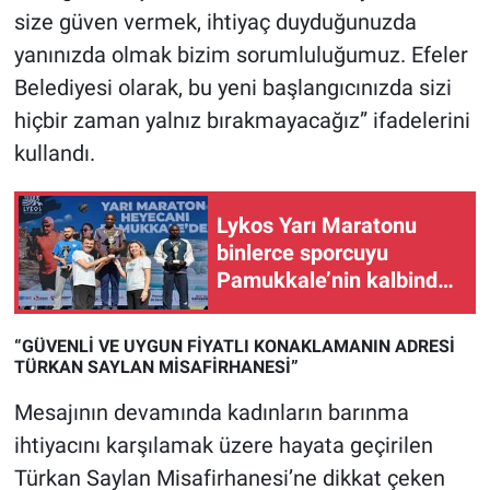
Nedir
size güven vermek, ihtiyaç duyduğunuzda
yanınızda olmak bizim sorumluluğumuz. Efeler
Popüler
Belediyesi olarak, bu yeni başlangıcınızda sizi
hiçbir zaman yalnız bırakmayacağız” ifadelerini
Programlar
kullandı.
Sağlık
Lykos Yarı Maratonu
Spor
binlerce sporcuyu
Pamukkale’nin kalbinde
Teknoloji
buluşturdu
Türkiye'nin Geleceği
“GÜVENLİ VE UYGUN FİYATLI KONAKLAMANIN ADRESİ
TÜRKAN SAYLAN MİSAFİRHANESİ”
Türkiye'nin Gündemi
Mesajının devamında kadınların barınma
ihtiyacını karşılamak üzere hayata geçirilen
Yerel Gündem
Türkan Saylan Misafirhanesi’ne dikkat çeken