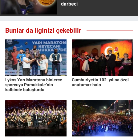
darbeci
Bunlar da ilginizi çekebilir
Lykos Yarı Maratonu binlerce
Cumhuriyetin 102. yılına özel
sporcuyu Pamukkale’nin
unutumaz balo
kalbinde buluşturdu