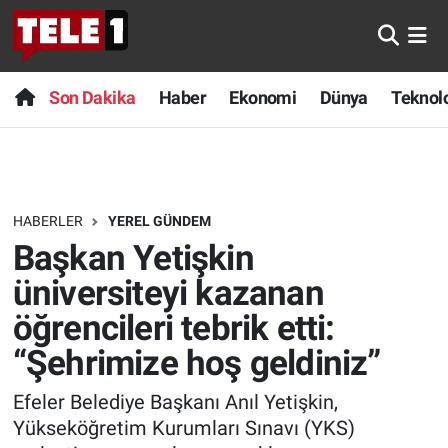
Anında Manşet
Son Dakika
Nöbetçi Eczaneler
Son Dakika
Haber
Ekonomi
Dünya
Teknolo
Başka Sohbetler
Haber
Hava Durumu
Belgesel
Ekonomi
Namaz Vakitleri
HABERLER
YEREL GÜNDEM
Bilim turu
Dünya
Trafik Durumu
Başkan Yetişkin
Bilim ve Teknoloji Evreni
Teknoloji
Süper Lig Puan Durumu ve Fikstür
üniversiteyi kazanan
öğrencileri tebrik etti:
Doğa Konuşuyor
Sağlık
Tüm Manşetler
“Şehrimize hoş geldiniz”
Dünya
Spor
Son Dakika Haberleri
Efeler Belediye Başkanı Anıl Yetişkin,
Yükseköğretim Kurumları Sınavı (YKS)
Ege Saati
Yayın Akışı
Haber Arşivi