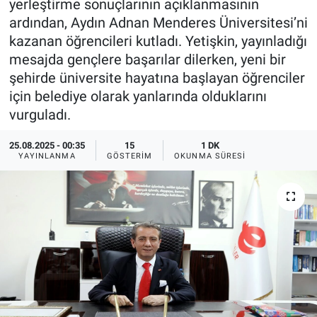
yerleştirme sonuçlarının açıklanmasının
ardından, Aydın Adnan Menderes Üniversitesi’ni
Ege'den Esintiler
İletişim
kazanan öğrencileri kutladı. Yetişkin, yayınladığı
mesajda gençlere başarılar dilerken, yeni bir
Eğitim
şehirde üniversite hayatına başlayan öğrenciler
için belediye olarak yanlarında olduklarını
Eğlence
vurguladı.
Ekonomi
25.08.2025 - 00:35
15
1 DK
YAYINLANMA
GÖSTERIM
OKUNMA SÜRESI
Forum
Gerçeğin İzinde
Gün Başlıyor
Gün Bitiyor
Gün Ortası