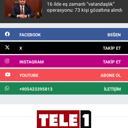
16 ilde eş zamanlı “vatandaşlık”
operasyonu: 73 kişi gözaltına alındı
FACEBOOK
BEĞEN
X
TAKIP ET
INSTAGRAM
TAKIP ET
YOUTUBE
ABONE OL
+905423395813
İLETIŞIM