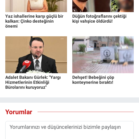
Yaz ishallerine karşı güçlü bir
Düğün fotoğraflarını çektiği
kalkan: Çinko desteğinin
kişi vahşice öldürdü!
önemi
Adalet Bakanı Gürlek: "Yargı
Dehşet! Bebeğini çöp
Hizmetlerinin Etkinliği
konteynerine bıraktı!
Bürolarını kuruyoruz"
Yorumlar