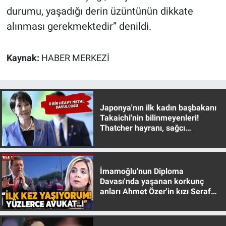
Yerel Yaşam
durumu, yaşadığı derin üzüntünün dikkate
alınması gerekmektedir” denildi.
Canlı Yayın
Kaynak:
HABER MERKEZİ
Japonya'nın ilk kadın başbakanı
Takaichi'nin bilinmeyenleri!
Thatcher hayranı, sağcı
muhafazakar
İmamoğlu'nun Diploma
Davası'nda yaşanan korkunç
anları Ahmet Özer'in kızı Seraf
Özer anlattı!