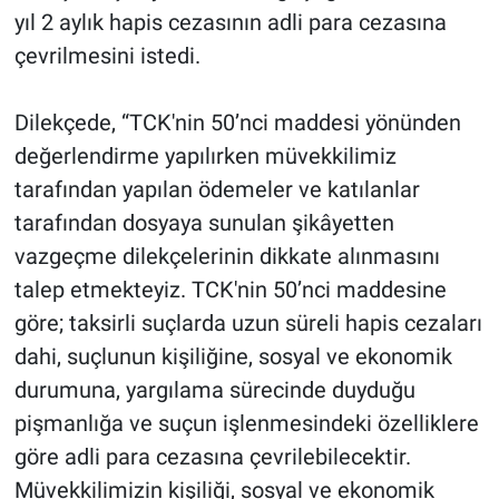
Nedir
yıl 2 aylık hapis cezasının adli para cezasına
çevrilmesini istedi.
Popüler
Dilekçede, “TCK'nin 50’nci maddesi yönünden
Programlar
değerlendirme yapılırken müvekkilimiz
Sağlık
tarafından yapılan ödemeler ve katılanlar
tarafından dosyaya sunulan şikâyetten
Spor
vazgeçme dilekçelerinin dikkate alınmasını
talep etmekteyiz. TCK'nin 50’nci maddesine
Teknoloji
göre; taksirli suçlarda uzun süreli hapis cezaları
Türkiye'nin Geleceği
dahi, suçlunun kişiliğine, sosyal ve ekonomik
durumuna, yargılama sürecinde duyduğu
Türkiye'nin Gündemi
pişmanlığa ve suçun işlenmesindeki özelliklere
göre adli para cezasına çevrilebilecektir.
Yerel Gündem
Müvekkilimizin kişiliği, sosyal ve ekonomik