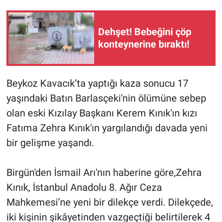
Gündem Özel
Dehşet! Bebeğini çöp
konteynerine bıraktı!
Günün görüntüsü
Haber
Beykoz Kavacık’ta yaptığı kaza sonucu 17
yaşındaki Batın Barlasçeki'nin ölümüne sebep
İlan
olan eski Kızılay Başkanı Kerem Kınık'ın kızı
Kimdir
Fatıma Zehra Kınık'ın yargılandığı davada yeni
bir gelişme yaşandı.
Koronavirüs
Birgün'den İsmail Arı'nın haberine göre,Zehra
Kültür Sanat
Kınık, İstanbul Anadolu 8. Ağır Ceza
Ne demişti
Mahkemesi’ne yeni bir dilekçe verdi. Dilekçede,
iki kişinin şikâyetinden vazgeçtiği belirtilerek 4