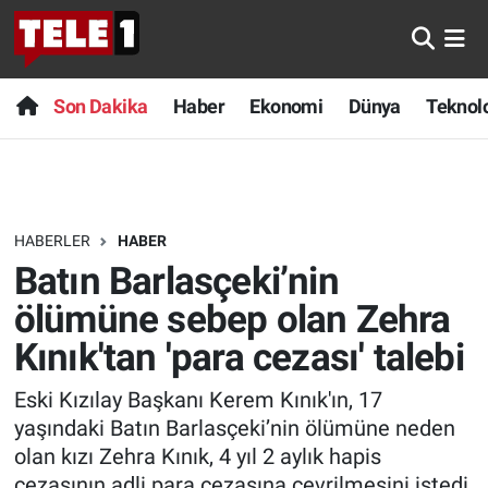
Anında Manşet
Son Dakika
Nöbetçi Eczaneler
Son Dakika
Haber
Ekonomi
Dünya
Teknolo
Başka Sohbetler
Haber
Hava Durumu
Belgesel
Ekonomi
Namaz Vakitleri
HABERLER
HABER
Bilim turu
Dünya
Trafik Durumu
Batın Barlasçeki’nin
Bilim ve Teknoloji Evreni
Teknoloji
Süper Lig Puan Durumu ve Fikstür
ölümüne sebep olan Zehra
Kınık'tan 'para cezası' talebi
Doğa Konuşuyor
Sağlık
Tüm Manşetler
Eski Kızılay Başkanı Kerem Kınık'ın, 17
Dünya
Spor
Son Dakika Haberleri
yaşındaki Batın Barlasçeki’nin ölümüne neden
olan kızı Zehra Kınık, 4 yıl 2 aylık hapis
Ege Saati
Yayın Akışı
Haber Arşivi
cezasının adli para cezasına çevrilmesini istedi.