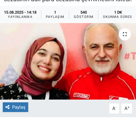
Ege'den Esintiler
İletişim
15.08.2025 - 14:18
1
540
1 DK
YAYINLANMA
PAYLAŞIM
GÖSTERIM
OKUNMA SÜRESI
Eğitim
Eğlence
Ekonomi
Forum
Gerçeğin İzinde
Gün Başlıyor
Paylaş
-
+
A
A
Gün Bitiyor
Gün Ortası