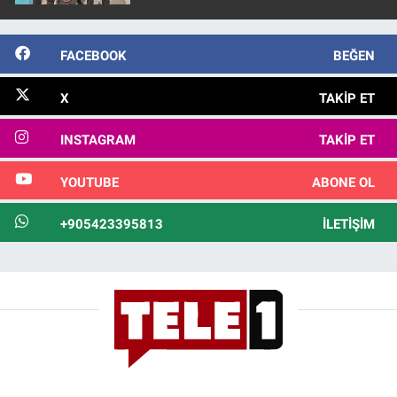
FACEBOOK
BEĞEN
X
TAKIP ET
INSTAGRAM
TAKIP ET
YOUTUBE
ABONE OL
+905423395813
İLETIŞIM