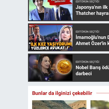
EDITÖRÜN SEÇTIĞI
Yerel Yaşam
Japonya'nın ilk
Thatcher hayra
Canlı Yayın
EDITÖRÜN SEÇTIĞI
İmamoğlu'nun D
Ahmet Özer'in k
EDITÖRÜN SEÇTIĞI
Nobel Barış öd
darbeci
Bunlar da ilginizi çekebilir