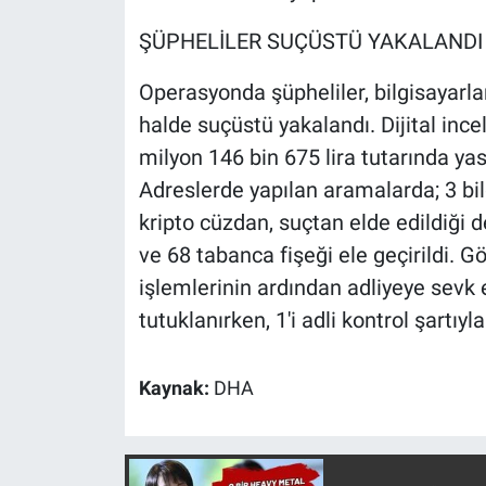
Nedir
ŞÜPHELİLER SUÇÜSTÜ YAKALANDI
Popüler
Operasyonda şüpheliler, bilgisayarla
Programlar
halde suçüstü yakalandı. Dijital inc
milyon 146 bin 675 lira tutarında yasa
Sağlık
Adreslerde yapılan aramalarda; 3 bil
kripto cüzdan, suçtan elde edildiği d
Spor
ve 68 tabanca fişeği ele geçirildi. G
Teknoloji
işlemlerinin ardından adliyeye sevk e
tutuklanırken, 1'i adli kontrol şartıyl
Türkiye'nin Geleceği
Kaynak:
DHA
Türkiye'nin Gündemi
Yerel Gündem