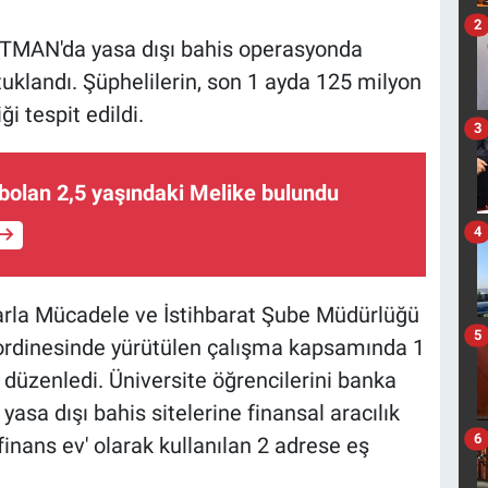
2
AN'da yasa dışı bahis operasyonda
tuklandı. Şüphelilerin, son 1 ayda 125 milyon
ği tespit edildi.
3
bolan 2,5 yaşındaki Melike bulundu
4
arla Mücadele ve İstihbarat Şube Müdürlüğü
5
oordinesinde yürütülen çalışma kapsamında 1
düzenledi. Üniversite öğrencilerini banka
asa dışı bahis sitelerine finansal aracılık
6
 'finans ev' olarak kullanılan 2 adrese eş