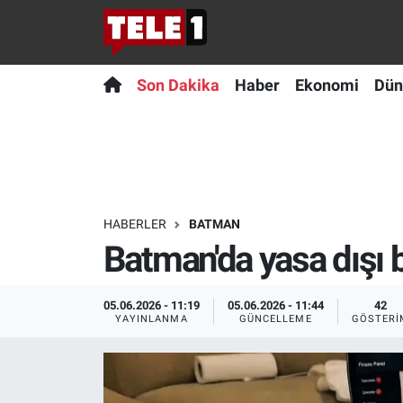
Anında Manşet
Son Dakika
Nöbetçi Eczaneler
Son Dakika
Haber
Ekonomi
Dün
Başka Sohbetler
Haber
Hava Durumu
Belgesel
Ekonomi
Namaz Vakitleri
Bilim turu
Dünya
Trafik Durumu
HABERLER
BATMAN
Batman'da yasa dışı 
Bilim ve Teknoloji Evreni
Teknoloji
Süper Lig Puan Durumu ve Fikstür
Doğa Konuşuyor
Sağlık
Tüm Manşetler
05.06.2026 - 11:19
05.06.2026 - 11:44
42
YAYINLANMA
GÜNCELLEME
GÖSTERI
Dünya
Spor
Son Dakika Haberleri
Ege Saati
Yayın Akışı
Haber Arşivi