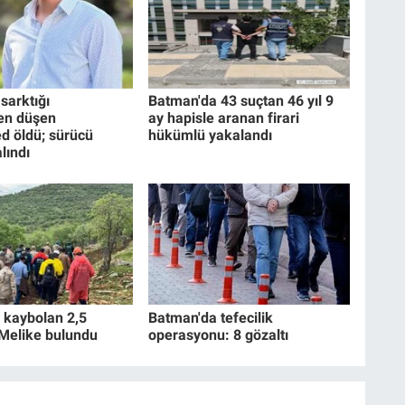
sarktığı
Batman'da 43 suçtan 46 yıl 9
en düşen
ay hapisle aranan firari
 öldü; sürücü
hükümlü yakalandı
lındı
 kaybolan 2,5
Batman'da tefecilik
 Melike bulundu
operasyonu: 8 gözaltı