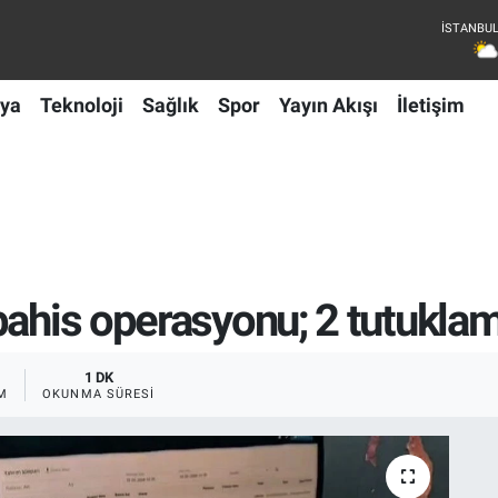
ya
Teknoloji
Sağlık
Spor
Yayın Akışı
İletişim
bahis operasyonu; 2 tutukla
1 DK
M
OKUNMA SÜRESI