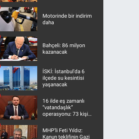
maddeler
Motorinde bir indirim
daha
Bahçeli: 86 milyon
kazanacak
İSKİ: İstanbul'da 6
ilçede su kesintisi
yaşanacak
16 ilde eş zamanlı
“vatandaşlık”
operasyonu: 73 kişi
gözaltına alındı
MHP’li Feti Yıldız:
Kanun teklifinin Gazi