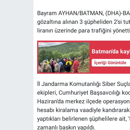
Bayram AYHAN/BATMAN, (DHA)-BATM
Gündem Özel
gözaltına alınan 3 şüpheliden 2'si tu
Günün görüntüsü
liranın üzerinde para trafiğini yönetti
Haber
Batman'da kay
İlan
İçeriği Görüntüle
Kimdir
İl Jandarma Komutanlığı Siber Suçl
Koronavirüs
ekipleri, Cumhuriyet Başsavcılığı k
Haziran'da merkez ilçede operasyon 
Kültür Sanat
hesabı kiralama vaadiyle kandırarak y
Ne demişti
yaptıkları belirlenen şüphelilere ait,
zamanlı baskın yapıldı.