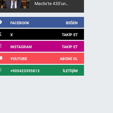
Meclis'te 430’un
üzerinde bir kabulle
kanunlaşacağı
görülmektedir
FACEBOOK
BEĞEN
X
TAKIP ET
INSTAGRAM
TAKIP ET
YOUTUBE
ABONE OL
+905423395813
İLETIŞIM