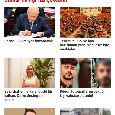
Bahçeli: 86 milyon kazanacak
Terörsüz Türkiye için
hazırlanan yasa Meclis'te! İşte
maddeler
Yaz ishallerine karşı güçlü bir
Düğün fotoğraflarını çektiği
kalkan: Çinko desteğinin
kişi vahşice öldürdü!
önemi