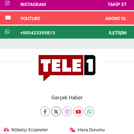
INSTAGRAM
TAKIP ET
YOUTUBE
ABONE OL
+905423395813
İLETIŞIM
Gerçek Haber
Nöbetçi Eczaneler
Hava Durumu