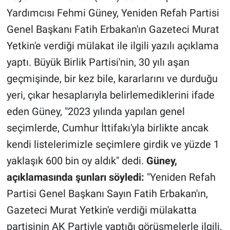
Yardımcısı Fehmi Güney, Yeniden Refah Partisi
Gündem Özel
Genel Başkanı Fatih Erbakan'ın Gazeteci Murat
Yetkin'e verdiği mülakat ile ilgili yazılı açıklama
Günün görüntüsü
yaptı. Büyük Birlik Partisi'nin, 30 yılı aşan
Haber
geçmişinde, bir kez bile, kararlarını ve durduğu
yeri, çıkar hesaplarıyla belirlemediklerini ifade
İlan
eden Güney, "2023 yılında yapılan genel
seçimlerde, Cumhur İttifakı'yla birlikte ancak
Kimdir
kendi listelerimizle seçimlere girdik ve yüzde 1
Koronavirüs
yaklaşık 600 bin oy aldık" dedi.
Güney,
açıklamasında şunları söyledi:
"Yeniden Refah
Kültür Sanat
Partisi Genel Başkanı Sayın Fatih Erbakan'ın,
Ne demişti
Gazeteci Murat Yetkin'e verdiği mülakatta
partisinin AK Partiyle yaptığı görüşmelerle ilgili,