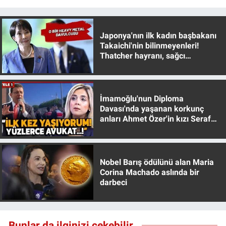
Japonya'nın ilk kadın başbakanı
Takaichi'nin bilinmeyenleri!
Thatcher hayranı, sağcı
muhafazakar
İmamoğlu'nun Diploma
Davası'nda yaşanan korkunç
anları Ahmet Özer'in kızı Seraf
Özer anlattı!
Nobel Barış ödülünü alan Maria
Corina Machado aslında bir
darbeci
Bunlar da ilginizi çekebilir