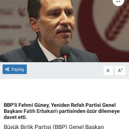
Ege'den Esintiler
İletişim
Eğitim
Eğlence
Ekonomi
Forum
Paylaş
-
+
A
A
Gerçeğin İzinde
Gün Başlıyor
BBP'li Fehmi Güney, Yeniden Refah Partisi Genel
Başkanı
Fatih Erbakan
'ı partisinden özür dilemeye
Gün Bitiyor
davet etti.
Büyük Birlik Partisi (BBP) Genel Başkan
Gün Ortası