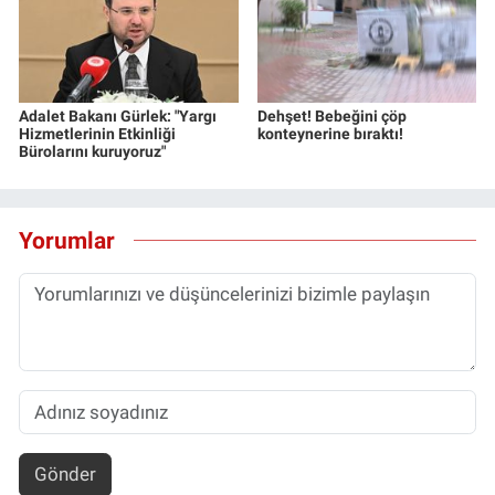
Adalet Bakanı Gürlek: "Yargı
Dehşet! Bebeğini çöp
Hizmetlerinin Etkinliği
konteynerine bıraktı!
Bürolarını kuruyoruz"
Yorumlar
Gönder