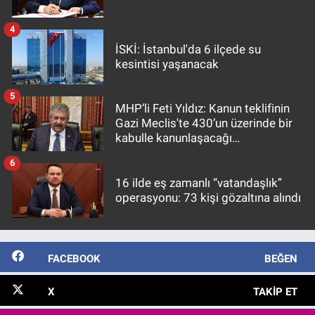
4
İSKİ: İstanbul'da 6 ilçede su
kesintisi yaşanacak
5
MHP’li Feti Yıldız: Kanun teklifinin
Gazi Meclis'te 430’un üzerinde bir
kabulle kanunlaşacağı
görülmektedir
6
16 ilde eş zamanlı “vatandaşlık”
operasyonu: 73 kişi gözaltına alındı
FACEBOOK
BEĞEN
X
TAKIP ET