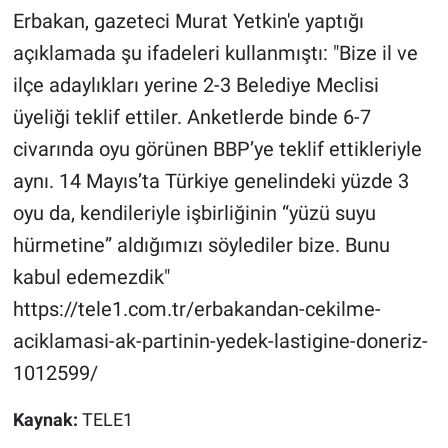
Yerel Yaşam
Erbakan, gazeteci Murat Yetkin'e yaptığı
açıklamada şu ifadeleri kullanmıştı: "Bize il ve
Canlı Yayın
ilçe adaylıkları yerine 2-3 Belediye Meclisi
üyeliği teklif ettiler. Anketlerde binde 6-7
civarında oyu görünen BBP’ye teklif ettikleriyle
aynı. 14 Mayıs’ta Türkiye genelindeki yüzde 3
oyu da, kendileriyle işbirliğinin “yüzü suyu
hürmetine” aldığımızı söylediler bize. Bunu
kabul edemezdik"
https://tele1.com.tr/erbakandan-cekilme-
aciklamasi-ak-partinin-yedek-lastigine-doneriz-
1012599/
Kaynak:
TELE1