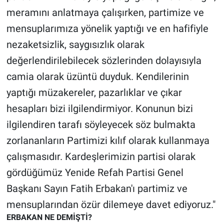
Nedir
meramını anlatmaya çalışırken, partimize ve
mensuplarımıza yönelik yaptığı ve en hafifiyle
Popüler
nezaketsizlik, saygısızlık olarak
Programlar
değerlendirilebilecek sözlerinden dolayısıyla
camia olarak üzüntü duyduk. Kendilerinin
Sağlık
yaptığı müzakereler, pazarlıklar ve çıkar
Spor
hesapları bizi ilgilendirmiyor. Konunun bizi
ilgilendiren tarafı söyleyecek söz bulmakta
Teknoloji
zorlananların Partimizi kılıf olarak kullanmaya
çalışmasıdır. Kardeşlerimizin partisi olarak
Türkiye'nin Geleceği
gördüğümüz Yenide Refah Partisi Genel
Türkiye'nin Gündemi
Başkanı Sayın Fatih Erbakan'ı partimiz ve
mensuplarından özür dilemeye davet ediyoruz."
Yerel Gündem
ERBAKAN NE DEMİŞTİ?