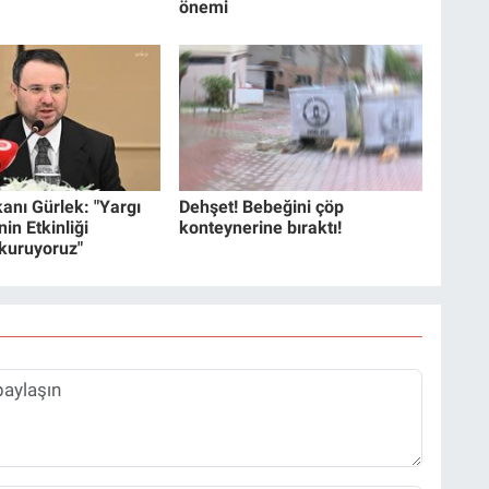
önemi
anı Gürlek: "Yargı
Dehşet! Bebeğini çöp
in Etkinliği
konteynerine bıraktı!
 kuruyoruz"