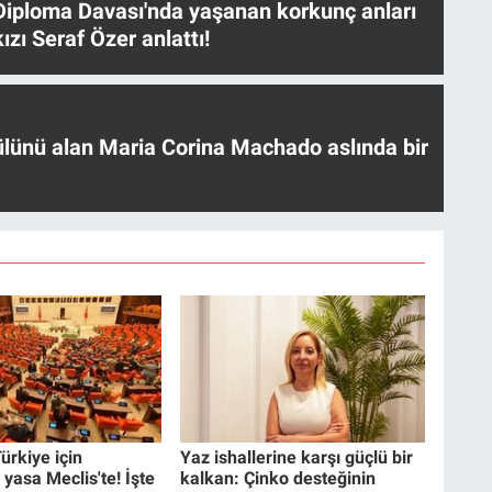
iploma Davası'nda yaşanan korkunç anları
ızı Seraf Özer anlattı!
ülünü alan Maria Corina Machado aslında bir
ürkiye için
Yaz ishallerine karşı güçlü bir
 yasa Meclis'te! İşte
kalkan: Çinko desteğinin