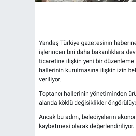
Gündem Özel
Günün görüntüsü
Yandaş Türkiye gazetesinin haberine
Haber
işlerinden biri daha bakanlıklara de
ticaretine ilişkin yeni bir düzenleme
İlan
hallerinin kurulmasına ilişkin izin b
Kimdir
veriliyor.
Koronavirüs
Toptancı hallerinin yönetiminden ürü
alanda köklü değişiklikler öngörülüyo
Kültür Sanat
Ancak bu adım, belediyelerin ekonomik
Ne demişti
kaybetmesi olarak değerlendiriliyor.