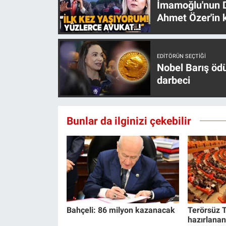
İmamoğlu'nun D
Ahmet Özer'in k
EDITÖRÜN SEÇTIĞI
Nobel Barış öd
darbeci
Bunlar da ilginizi çekebilir
Bahçeli: 86 milyon kazanacak
Terörsüz T
hazırlanan