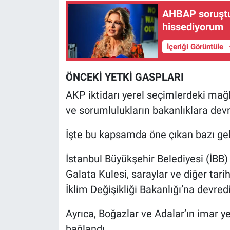
Nedir
AHBAP soruştu
hissediyorum
Popüler
İçeriği Görüntüle
Programlar
ÖNCEKİ YETKİ GASPLARI
Sağlık
AKP iktidarı yerel seçimlerdeki mağlu
Spor
ve sorumlulukların bakanlıklara devre
İşte bu kapsamda öne çıkan bazı ge
Teknoloji
İstanbul Büyükşehir Belediyesi (İBB) t
Türkiye'nin Geleceği
Galata Kulesi, saraylar ve diğer tarih
Türkiye'nin Gündemi
İklim Değişikliği Bakanlığı’na devredi
Ayrıca, Boğazlar ve Adalar’ın imar ye
Yerel Gündem
bağlandı.