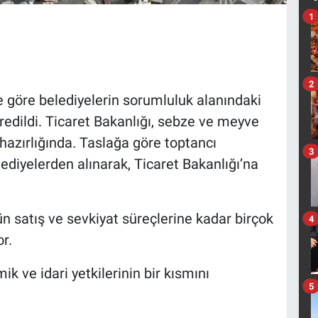
1
2
 göre belediyelerin sorumluluk alanındaki
vredildi. Ticaret Bakanlığı, sebze ve meyve
 hazırlığında. Taslağa göre toptancı
3
elediyelerden alınarak, Ticaret Bakanlığı’na
n satış ve sevkiyat süreçlerine kadar birçok
4
r.
 ve idari yetkilerinin bir kısmını
5