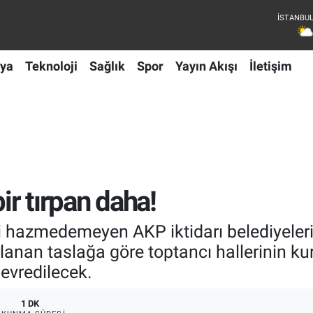
ya
Teknoloji
Sağlık
Spor
Yayın Akışı
İletişim
ir tırpan daha!
i hazmedemeyen AKP iktidarı belediyeleri
lanan taslağa göre toptancı hallerinin ku
devredilecek.
1 DK