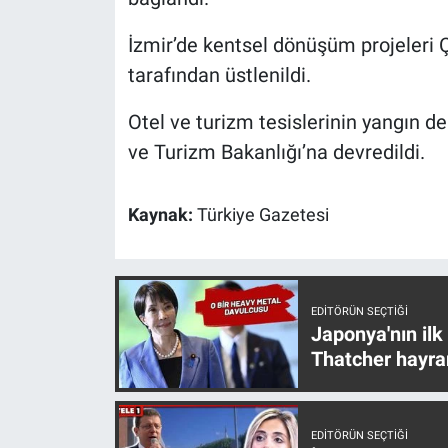
Yerel Yaşam
İzmir’de kentsel dönüşüm projeleri Çe
Canlı Yayın
tarafından üstlenildi.
Otel ve turizm tesislerinin yangın de
ve Turizm Bakanlığı’na devredildi.
Kaynak:
Türkiye Gazetesi
EDITÖRÜN SEÇTIĞI
Japonya'nın ilk
Thatcher hayra
EDITÖRÜN SEÇTIĞI