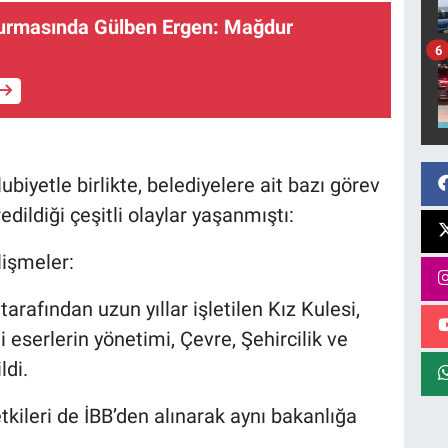
rmasında Gülben Ergen: Mağdur
6
biyetle birlikte, belediyelere ait bazı görev
dildiği çeşitli olaylar yaşanmıştı:
lişmeler:
arafından uzun yıllar işletilen Kız Kulesi,
i eserlerin yönetimi, Çevre, Şehircilik ve
ldi.
tkileri de İBB’den alınarak aynı bakanlığa