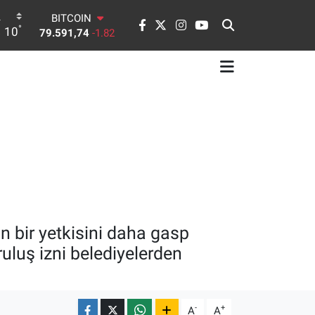
BITCOIN
79.591,74
-1.82
°
10
DOLAR
45,43620
0.02
EURO
53,38690
0.19
STERLİN
61,60380
0.18
G.ALTIN
6862,09000
0.19
BİST100
14.598,00
0
n bir yetkisini daha gasp
ruluş izni belediyelerden
-
+
A
A