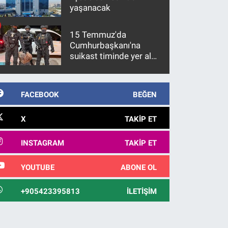
yaşanacak
15 Temmuz'da
Cumhurbaşkanı'na
suikast timinde yer alan
firari FETÖ hükümlüsü
10 yıl sonra yakalandı
FACEBOOK
BEĞEN
X
TAKIP ET
INSTAGRAM
TAKIP ET
YOUTUBE
ABONE OL
+905423395813
İLETIŞIM