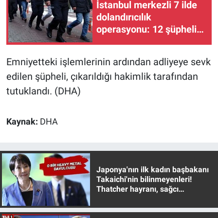
Nedir
İstanbul merkezli 7 ilde
dolandırıcılık
Popüler
operasyonu: 12 şüpheli
gözaltına alındı
Programlar
Emniyetteki işlemlerinin ardından adliyeye sevk
edilen şüpheli, çıkarıldığı hakimlik tarafından
Sağlık
tutuklandı. (DHA)
Spor
Kaynak:
DHA
Teknoloji
Türkiye'nin Geleceği
Japonya'nın ilk kadın başbakanı
Türkiye'nin Gündemi
Takaichi'nin bilinmeyenleri!
Thatcher hayranı, sağcı
muhafazakar
Yerel Gündem