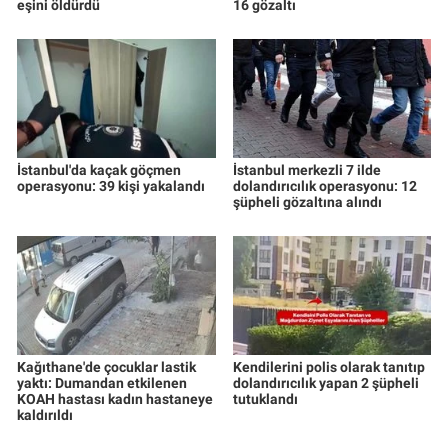
eşini öldürdü
16 gözaltı
İstanbul'da kaçak göçmen
İstanbul merkezli 7 ilde
operasyonu: 39 kişi yakalandı
dolandırıcılık operasyonu: 12
şüpheli gözaltına alındı
Kağıthane'de çocuklar lastik
Kendilerini polis olarak tanıtıp
yaktı: Dumandan etkilenen
dolandırıcılık yapan 2 şüpheli
KOAH hastası kadın hastaneye
tutuklandı
kaldırıldı