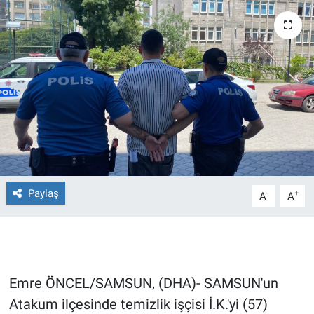
Ege'den Esintiler
İletişim
Eğitim
Eğlence
Ekonomi
Forum
Paylaş
-
+
A
A
Gerçeğin İzinde
Gün Başlıyor
Gün Bitiyor
Emre ÖNCEL/SAMSUN, (DHA)- SAMSUN'un
Atakum ilçesinde temizlik işçisi İ.K.'yi (57)
Gün Ortası