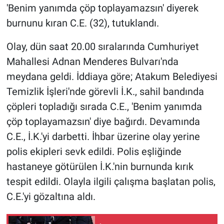
'Benim yanımda çöp toplayamazsın' diyerek
burnunu kıran C.E. (32), tutuklandı.
Gündem Özel
Olay, dün saat 20.00 sıralarında Cumhuriyet
Günün görüntüsü
Mahallesi Adnan Menderes Bulvarı'nda
Haber
meydana geldi. İddiaya göre; Atakum Belediyesi
Temizlik İşleri'nde görevli İ.K., sahil bandında
İlan
çöpleri topladığı sırada C.E., 'Benim yanımda
çöp toplayamazsın' diye bağırdı. Devamında
Kimdir
C.E., İ.K.'yi darbetti. İhbar üzerine olay yerine
polis ekipleri sevk edildi. Polis eşliğinde
Koronavirüs
hastaneye götürülen İ.K.'nin burnunda kırık
Kültür Sanat
tespit edildi. Olayla ilgili çalışma başlatan polis,
C.E.'yi gözaltına aldı.
Ne demişti