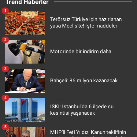
Trend Haberler
1
Terörsüz Türkiye için hazırlanan
yasa Meclis'te! İşte maddeler
2
Motorinde bir indirim daha
3
Bahçeli: 86 milyon kazanacak
4
İSKİ: İstanbul'da 6 ilçede su
kesintisi yaşanacak
5
MHP’li Feti Yıldız: Kanun teklifinin