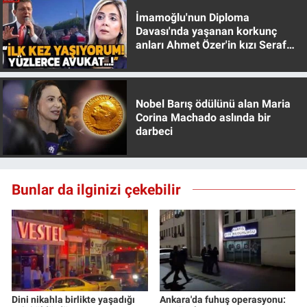
Yerel Yaşam
İmamoğlu'nun Diploma
Davası'nda yaşanan korkunç
anları Ahmet Özer'in kızı Seraf
Canlı Yayın
Özer anlattı!
Nobel Barış ödülünü alan Maria
Corina Machado aslında bir
darbeci
Bunlar da ilginizi çekebilir
Dini nikahla birlikte yaşadığı
Ankara'da fuhuş operasyonu: