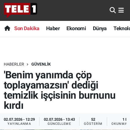
Anında Manşet
Son Dakika
Nöbetçi Eczaneler
Son Dakika
Haber
Ekonomi
Dünya
Teknolo
Başka Sohbetler
Haber
Hava Durumu
Belgesel
Ekonomi
Namaz Vakitleri
HABERLER
GÜVENLIK
Bilim turu
Dünya
Trafik Durumu
'Benim yanımda çöp
Bilim ve Teknoloji Evreni
Teknoloji
Süper Lig Puan Durumu ve Fikstür
toplayamazsın' dediği
temizlik işçisinin burnunu
Doğa Konuşuyor
Sağlık
Tüm Manşetler
kırdı
Dünya
Spor
Son Dakika Haberleri
02.07.2026 - 12:29
02.07.2026 - 13:43
52
1 DK
YAYINLANMA
GÜNCELLEME
GÖSTERIM
OKUNMA S
Ege Saati
Yayın Akışı
Haber Arşivi