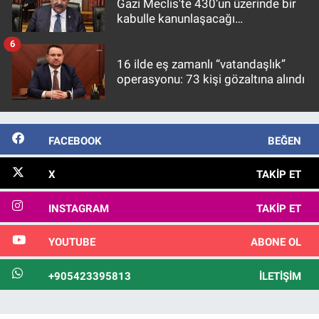
Gazi Meclis'te 430’un üzerinde bir
kabulle kanunlaşacağı
görülmektedir
6
16 ilde eş zamanlı “vatandaşlık”
operasyonu: 73 kişi gözaltına alındı
FACEBOOK
BEĞEN
X
TAKIP ET
INSTAGRAM
TAKIP ET
YOUTUBE
ABONE OL
+905423395813
İLETIŞIM