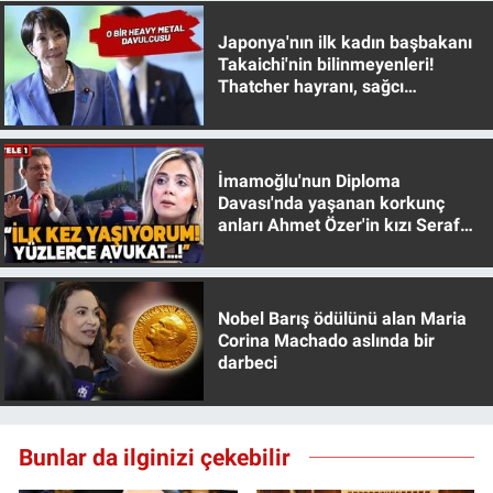
Japonya'nın ilk kadın başbakanı
Takaichi'nin bilinmeyenleri!
Thatcher hayranı, sağcı
muhafazakar
İmamoğlu'nun Diploma
Davası'nda yaşanan korkunç
anları Ahmet Özer'in kızı Seraf
Özer anlattı!
Nobel Barış ödülünü alan Maria
Corina Machado aslında bir
darbeci
Bunlar da ilginizi çekebilir