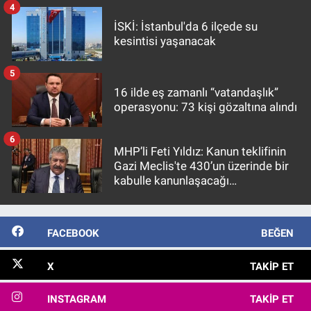
4
İSKİ: İstanbul'da 6 ilçede su
kesintisi yaşanacak
5
16 ilde eş zamanlı “vatandaşlık”
operasyonu: 73 kişi gözaltına alındı
6
MHP’li Feti Yıldız: Kanun teklifinin
Gazi Meclis'te 430’un üzerinde bir
kabulle kanunlaşacağı
görülmektedir
FACEBOOK
BEĞEN
X
TAKIP ET
INSTAGRAM
TAKIP ET