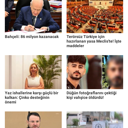
Bahçeli: 86 milyon kazanacak
Terörsüz Türkiye için
hazırlanan yasa Meclis'te! İşte
maddeler
Yaz ishallerine karşı güçlü bir
Düğün fotoğraflarını çektiği
kalkan: Çinko desteğinin
kişi vahşice öldürdü!
önemi