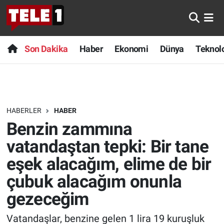
Anında Manşet
Son Dakika
Nöbetçi Eczaneler
Son Dakika
Haber
Ekonomi
Dünya
Teknolo
Başka Sohbetler
Haber
Hava Durumu
Belgesel
Ekonomi
Namaz Vakitleri
HABERLER
HABER
Bilim turu
Dünya
Trafik Durumu
Benzin zammına
Bilim ve Teknoloji Evreni
Teknoloji
Süper Lig Puan Durumu ve Fikstür
vatandaştan tepki: Bir tane
eşek alacağım, elime de bir
Doğa Konuşuyor
Sağlık
Tüm Manşetler
çubuk alacağım onunla
Dünya
Spor
Son Dakika Haberleri
gezeceğim
Ege Saati
Yayın Akışı
Haber Arşivi
Vatandaşlar, benzine gelen 1 lira 19 kuruşluk