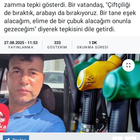
zamma tepki gösterdi. Bir vatandaş, "Çiftçiliği
Ege'den Esintiler
İletişim
de bıraktık, arabayı da bırakıyoruz. Bir tane eşek
alacağım, elime de bir çubuk alacağım onunla
Eğitim
gezeceğim" diyerek tepkisini dile getirdi.
Eğlence
27.08.2025 - 11:53
333
1 DK
YAYINLANMA
GÖSTERIM
OKUNMA SÜRESI
Ekonomi
Forum
Gerçeğin İzinde
Gün Başlıyor
Gün Bitiyor
Gün Ortası