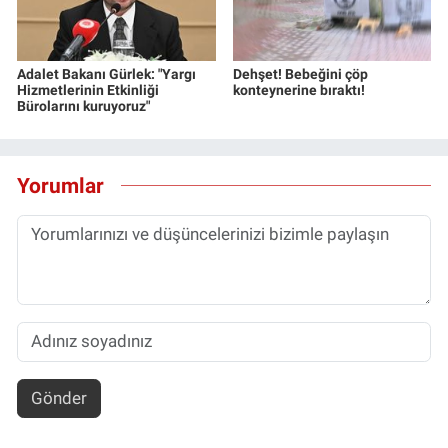
Adalet Bakanı Gürlek: "Yargı
Dehşet! Bebeğini çöp
Hizmetlerinin Etkinliği
konteynerine bıraktı!
Bürolarını kuruyoruz"
Yorumlar
Gönder