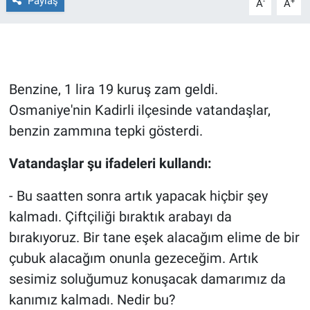
Paylaş
-
+
A
A
Gündem Özel
Günün görüntüsü
Benzine, 1 lira 19 kuruş zam geldi.
Haber
Osmaniye'nin Kadirli ilçesinde vatandaşlar,
benzin zammına tepki gösterdi.
İlan
Vatandaşlar şu ifadeleri kullandı:
Kimdir
- Bu saatten sonra artık yapacak hiçbir şey
Koronavirüs
kalmadı. Çiftçiliği bıraktık arabayı da
bırakıyoruz. Bir tane eşek alacağım elime de bir
Kültür Sanat
çubuk alacağım onunla gezeceğim. Artık
sesimiz soluğumuz konuşacak damarımız da
Ne demişti
kanımız kalmadı. Nedir bu?