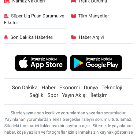
Namaz Vakitleri
Trafik Durumu
Süper Lig Puan Durumu ve
Tüm Manşetler
Fikstür
Son Dakika Haberleri
Haber Arşivi
Son Dakika
Haber
Ekonomi
Dünya
Teknoloji
Sağlık
Spor
Yayın Akışı
İletişim
Sitede yayınlanan içerik ve yorumlardan yazarları sorumludur.
Yayınlanan yorumlardan Tele1 Gerçekleri İzleyin sorumlu tutulamaz.
Sitedeki tüm harici linkler ayrı bir sayfada açılır. Sitemizde yayınlanan
haber, köşe yazıları ve fotoğraflar izin alınmaksızın kaynak gösterilse