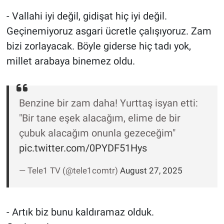
Nedir
- Vallahi iyi değil, gidişat hiç iyi değil.
Popüler
Geçinemiyoruz asgari ücretle çalışıyoruz. Zam
bizi zorlayacak. Böyle giderse hiç tadı yok,
Programlar
millet arabaya binemez oldu.
Sağlık
Benzine bir zam daha! Yurttaş isyan etti:
Spor
"Bir tane eşek alacağım, elime de bir
Teknoloji
çubuk alacağım onunla gezeceğim"
pic.twitter.com/0PYDF51Hys
Türkiye'nin Geleceği
— Tele1 TV (@tele1comtr)
August 27, 2025
Türkiye'nin Gündemi
Yerel Gündem
- Artık biz bunu kaldıramaz olduk.