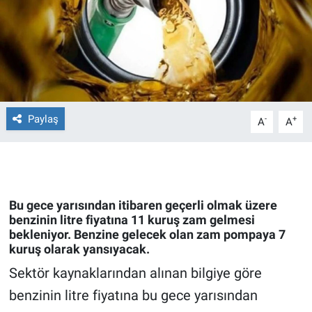
Ege'den Esintiler
İletişim
Eğitim
Eğlence
Paylaş
-
+
A
A
Ekonomi
Forum
Gerçeğin İzinde
Bu gece yarısından itibaren geçerli olmak üzere
benzinin litre fiyatına 11 kuruş zam gelmesi
bekleniyor. Benzine gelecek olan zam pompaya 7
Gün Başlıyor
kuruş olarak yansıyacak.
Sektör kaynaklarından alınan bilgiye göre
Gün Bitiyor
benzinin litre fiyatına bu gece yarısından
Gün Ortası