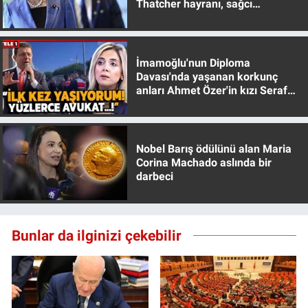
Thatcher hayranı, sağcı
Nedir
muhafazakar
Popüler
İmamoğlu'nun Diploma
Programlar
Davası'nda yaşanan korkunç
anları Ahmet Özer'in kızı Seraf
Özer anlattı!
Sağlık
Spor
Nobel Barış ödülünü alan Maria
Corina Machado aslında bir
darbeci
Teknoloji
Türkiye'nin Geleceği
Bunlar da ilginizi çekebilir
Türkiye'nin Gündemi
Yerel Gündem