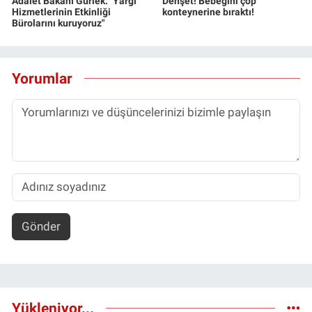
Adalet Bakanı Gürlek: "Yargı
Dehşet! Bebeğini çöp
Hizmetlerinin Etkinliği
konteynerine bıraktı!
Bürolarını kuruyoruz"
Yorumlar
Gönder
Yükleniyor...