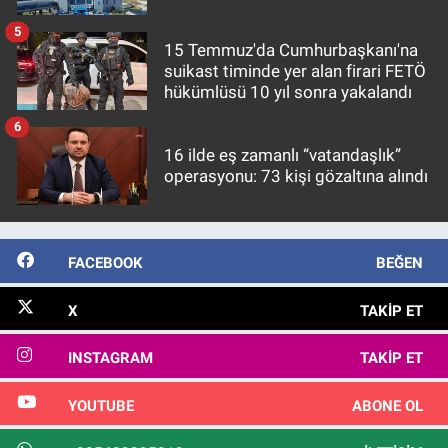
5
15 Temmuz'da Cumhurbaşkanı'na
suikast timinde yer alan firari FETÖ
hükümlüsü 10 yıl sonra yakalandı
6
16 ilde eş zamanlı “vatandaşlık”
operasyonu: 73 kişi gözaltına alındı
FACEBOOK
BEĞEN
X
TAKIP ET
INSTAGRAM
TAKIP ET
YOUTUBE
ABONE OL