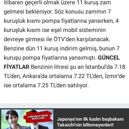
itibaren geçerli olmak üzere 11 kuruş zam
gelmesi bekleniyor. Söz konusu zammın 7
Gündem Özel
kuruşluk kısmı pompa fiyatlarına yansırken, 4
Günün görüntüsü
kuruşluk kısım ise eşel mobil sisteminin
devreye girmesi ile ÖTV’den karşılanacak.
Haber
Benzine dün 11 kuruş indirim gelmiş, bunun 7
kuruşu pompa fiyatlarına yansımıştı.
GÜNCEL
İlan
FİYATLAR
Benzinin litresi şu an İstanbul’da 7.18
Kimdir
TL’den, Ankara’da ortalama 7.22 TL’den, İzmir’de
ise ortalama 7.25 TL’den satılıyor.
Koronavirüs
Kültür Sanat
Ne demişti
Japonya'nın ilk kadın başbakanı
Takaichi'nin bilinmeyenleri!