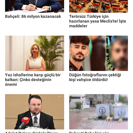
Yerel Yaşam
Bahçeli: 86 milyon kazanacak
Terörsüz Türkiye için
Canlı Yayın
hazırlanan yasa Meclis'te! İşte
maddeler
Yaz ishallerine karşı güçlü bir
Düğün fotoğraflarını çektiği
kalkan: Çinko desteğinin
kişi vahşice öldürdü!
önemi