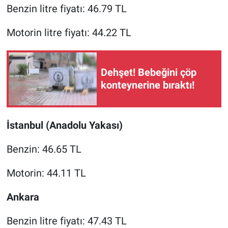
Nedir
Benzin litre fiyatı: 46.79 TL
Popüler
Motorin litre fiyatı: 44.22 TL
Programlar
Dehşet! Bebeğini çöp
Sağlık
konteynerine bıraktı!
Spor
İstanbul (Anadolu Yakası)
Teknoloji
Benzin: 46.65 TL
Türkiye'nin Geleceği
Motorin: 44.11 TL
Türkiye'nin Gündemi
Ankara
Yerel Gündem
Benzin litre fiyatı: 47.43 TL