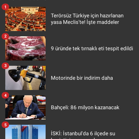
1
Terörsüz Türkiye için hazırlanan
yasa Meclis'te! İşte maddeler
2
9 üründe tek tırnaklı eti tespit edildi
3
Motorinde bir indirim daha
4
Bahçeli: 86 milyon kazanacak
5
İSKİ: İstanbul'da 6 ilçede su