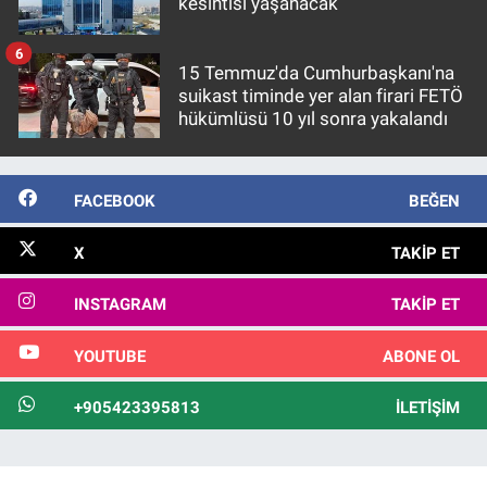
kesintisi yaşanacak
6
15 Temmuz'da Cumhurbaşkanı'na
suikast timinde yer alan firari FETÖ
hükümlüsü 10 yıl sonra yakalandı
FACEBOOK
BEĞEN
X
TAKIP ET
INSTAGRAM
TAKIP ET
YOUTUBE
ABONE OL
+905423395813
İLETIŞIM