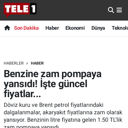
Anında Manşet
Son Dakika
Nöbetçi Eczaneler
Son Dakika
Haber
Ekonomi
Dünya
Teknolo
Başka Sohbetler
Haber
Hava Durumu
Belgesel
Ekonomi
Namaz Vakitleri
HABERLER
HABER
Bilim turu
Dünya
Trafik Durumu
Benzine zam pompaya
Bilim ve Teknoloji Evreni
Teknoloji
Süper Lig Puan Durumu ve Fikstür
yansıdı! İşte güncel
fiyatlar...
Doğa Konuşuyor
Sağlık
Tüm Manşetler
Döviz kuru ve Brent petrol fiyatlarındaki
Dünya
Spor
Son Dakika Haberleri
dalgalanmalar, akaryakıt fiyatlarına zam olarak
yansıyor. Benzinin litre fiyatına gelen 1.50 TL’lik
Ege Saati
Yayın Akışı
Haber Arşivi
zam pompaya yansıdı.