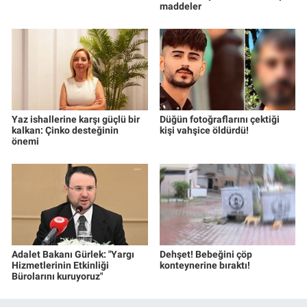
maddeler
Yaz ishallerine karşı güçlü bir
Düğün fotoğraflarını çektiği
kalkan: Çinko desteğinin
kişi vahşice öldürdü!
önemi
Adalet Bakanı Gürlek: "Yargı
Dehşet! Bebeğini çöp
Hizmetlerinin Etkinliği
konteynerine bıraktı!
Bürolarını kuruyoruz"