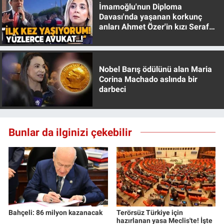
İmamoğlu'nun Diploma
Davası'nda yaşanan korkunç
anları Ahmet Özer'in kızı Seraf
Özer anlattı!
Nobel Barış ödülünü alan Maria
Corina Machado aslında bir
darbeci
Bunlar da ilginizi çekebilir
Bahçeli: 86 milyon kazanacak
Terörsüz Türkiye için
hazırlanan yasa Meclis'te! İşte