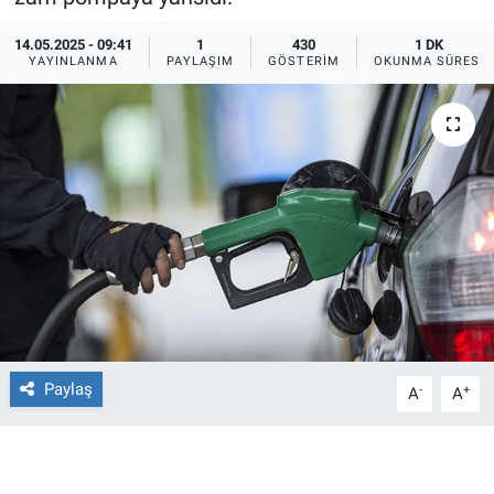
Ege'den Esintiler
İletişim
14.05.2025 - 09:41
1
430
1 DK
YAYINLANMA
PAYLAŞIM
GÖSTERIM
OKUNMA SÜRESI
Eğitim
Eğlence
Ekonomi
Forum
Gerçeğin İzinde
Gün Başlıyor
Paylaş
-
+
A
A
Gün Bitiyor
Gün Ortası