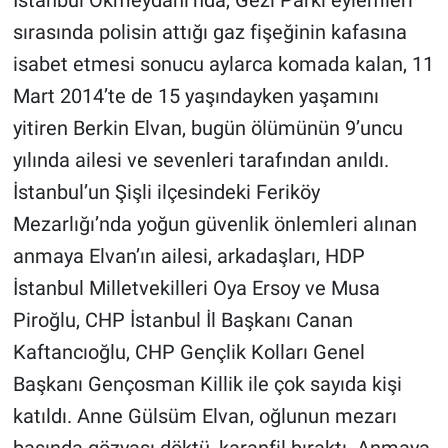
İstanbul Okmeydanı’nda, Gezi Parkı eylemleri
sırasında polisin attığı gaz fişeğinin kafasına
Gündem Özel
isabet etmesi sonucu aylarca komada kalan, 11
Mart 2014’te de 15 yaşındayken yaşamını
Günün görüntüsü
yitiren Berkin Elvan, bugün ölümünün 9’uncu
Haber
yılında ailesi ve sevenleri tarafından anıldı.
İstanbul’un Şişli ilçesindeki Feriköy
İlan
Mezarlığı’nda yoğun güvenlik önlemleri alınan
Kimdir
anmaya Elvan’ın ailesi, arkadaşları, HDP
İstanbul Milletvekilleri Oya Ersoy ve Musa
Koronavirüs
Piroğlu, CHP İstanbul İl Başkanı Canan
Kaftancıoğlu, CHP Gençlik Kolları Genel
Kültür Sanat
Başkanı Gençosman Killik ile çok sayıda kişi
Ne demişti
katıldı. Anne Gülsüm Elvan, oğlunun mezarı