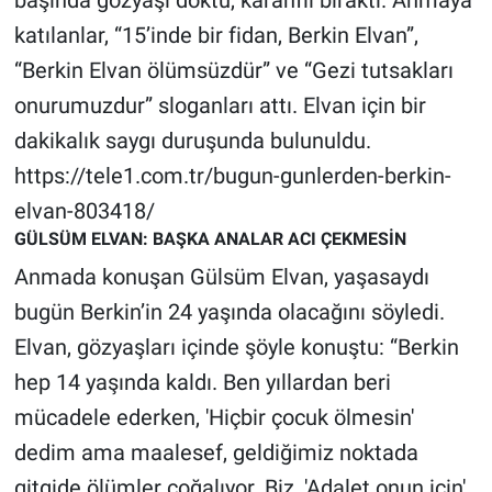
başında gözyaşı döktü, karanfil bıraktı. Anmaya
Nedir
katılanlar, “15’inde bir fidan, Berkin Elvan”,
Popüler
“Berkin Elvan ölümsüzdür” ve “Gezi tutsakları
onurumuzdur” sloganları attı. Elvan için bir
Programlar
dakikalık saygı duruşunda bulunuldu.
https://tele1.com.tr/bugun-gunlerden-berkin-
Sağlık
elvan-803418/
Spor
GÜLSÜM ELVAN: BAŞKA ANALAR ACI ÇEKMESİN
Anmada konuşan Gülsüm Elvan, yaşasaydı
Teknoloji
bugün Berkin’in 24 yaşında olacağını söyledi.
Türkiye'nin Geleceği
Elvan, gözyaşları içinde şöyle konuştu: “Berkin
hep 14 yaşında kaldı. Ben yıllardan beri
Türkiye'nin Gündemi
mücadele ederken, 'Hiçbir çocuk ölmesin'
dedim ama maalesef, geldiğimiz noktada
Yerel Gündem
gitgide ölümler çoğalıyor. Biz, 'Adalet onun için'