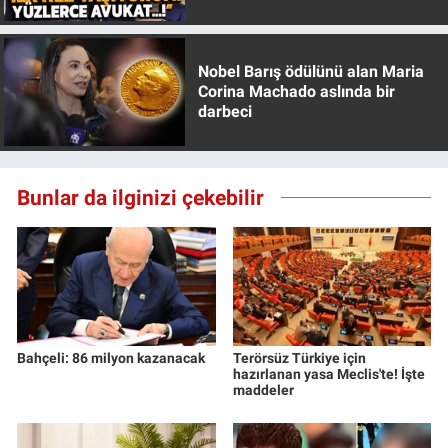
Özer anlattı!
Nobel Barış ödülünü alan Maria
Corina Machado aslında bir
darbeci
Bunlar da ilginizi çekebilir
Bahçeli: 86 milyon kazanacak
Terörsüz Türkiye için
hazırlanan yasa Meclis'te! İşte
maddeler