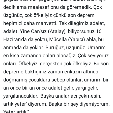
Yerel Yaşam
dedik ama maalesef onu da göremedik. Çok
üzgünüz, çok öfkeliyiz çünkü son deprem
Canlı Yayın
hepimizi daha mahvetti. Tek dileğimiz adalet,
adalet. Yine Can’sız (Atalay), biliyorsunuz 16
Haziran’da da yoktu, Mücella (Yapıcı) abla, bu
anmada da yoklar. Buruğuz, üzgünüz. Umarım
en kısa zamanda onları alacağız. Çok seviyoruz
onları. Öfkeliyiz, gerçekten çok öfkeliyiz. Bu son
depreme baktığınız zaman enkazın altında
doğmamış çocuklara sebep olanlar; umarım bir
an önce bir an önce adalet gelir, yargı gelir,
yargılanacaklar. 'Başka analar acı çekmesin,
artık yeter' diyorum. Başka bir şey diyemiyorum.
Yeter artık.”