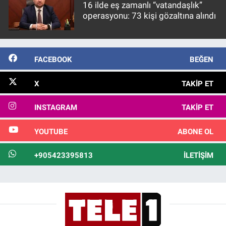
16 ilde eş zamanlı “vatandaşlık”
operasyonu: 73 kişi gözaltına alındı
FACEBOOK
BEĞEN
X
TAKIP ET
INSTAGRAM
TAKIP ET
YOUTUBE
ABONE OL
+905423395813
İLETIŞIM