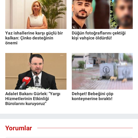
Yaz ishallerine karşı güçlü bir
Düğün fotoğraflarını çektiği
kalkan: Çinko desteğinin
kişi vahşice öldürdü!
önemi
Adalet Bakanı Gürlek: "Yargı
Dehşet! Bebeğini çöp
Hizmetlerinin Etkinliği
konteynerine bıraktı!
Bürolarını kuruyoruz"
Yorumlar