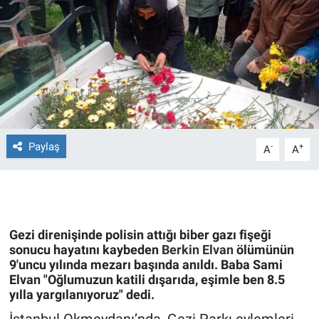
Ege'den Esintiler
İletişim
Eğitim
Eğlence
Ekonomi
Paylaş
-
+
A
A
Forum
Gerçeğin İzinde
Gezi direnişinde polisin attığı biber gazı fişeği
Gün Başlıyor
sonucu hayatını kaybeden
Berkin Elvan
ölümünün
9'uncu yılında mezarı başında anıldı. Baba Sami
Elvan "Oğlumuzun katili dışarıda, eşimle ben 8.5
Gün Bitiyor
yılla yargılanıyoruz" dedi.
Gün Ortası