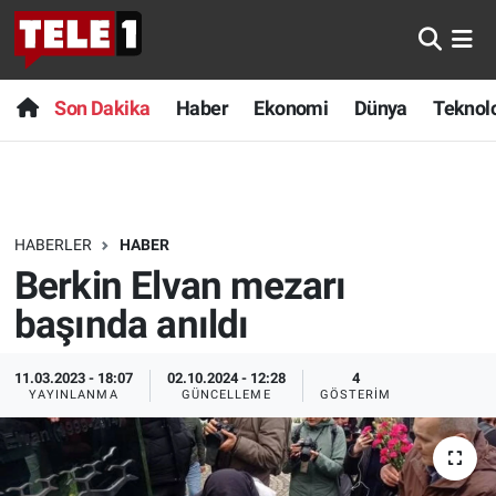
Anında Manşet
Son Dakika
Nöbetçi Eczaneler
Son Dakika
Haber
Ekonomi
Dünya
Teknolo
Başka Sohbetler
Haber
Hava Durumu
Belgesel
Ekonomi
Namaz Vakitleri
HABERLER
HABER
Bilim turu
Dünya
Trafik Durumu
Berkin Elvan mezarı
Bilim ve Teknoloji Evreni
Teknoloji
Süper Lig Puan Durumu ve Fikstür
başında anıldı
Doğa Konuşuyor
Sağlık
Tüm Manşetler
11.03.2023 - 18:07
02.10.2024 - 12:28
4
YAYINLANMA
GÜNCELLEME
GÖSTERIM
Dünya
Spor
Son Dakika Haberleri
Ege Saati
Yayın Akışı
Haber Arşivi