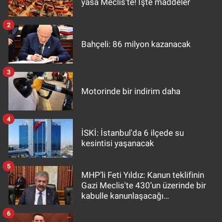
yasa Meclis'te! İşte maddeler
2
Bahçeli: 86 milyon kazanacak
3
Motorinde bir indirim daha
4
İSKİ: İstanbul'da 6 ilçede su
kesintisi yaşanacak
5
MHP’li Feti Yıldız: Kanun teklifinin
Gazi Meclis'te 430’un üzerinde bir
kabulle kanunlaşacağı
görülmektedir
6