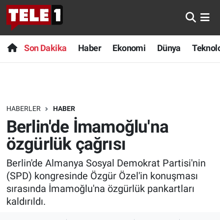
Anında Manşet
Son Dakika
Nöbetçi Eczaneler
Son Dakika
Haber
Ekonomi
Dünya
Teknolo
Başka Sohbetler
Haber
Hava Durumu
Belgesel
Ekonomi
Namaz Vakitleri
HABERLER
HABER
Bilim turu
Dünya
Trafik Durumu
Berlin'de İmamoğlu'na
Bilim ve Teknoloji Evreni
Teknoloji
Süper Lig Puan Durumu ve Fikstür
özgürlük çağrısı
Berlin'de Almanya Sosyal Demokrat Partisi'nin
Doğa Konuşuyor
Sağlık
Tüm Manşetler
(SPD) kongresinde Özgür Özel'in konuşması
Dünya
Spor
Son Dakika Haberleri
sırasında İmamoğlu'na özgürlük pankartları
kaldırıldı.
Ege Saati
Yayın Akışı
Haber Arşivi