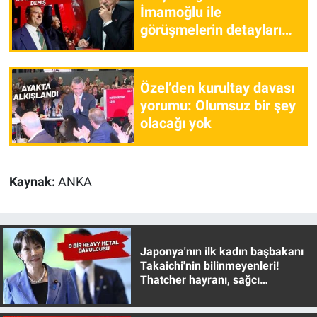
İmamoğlu ile
görüşmelerin detayları
ortaya çıktı!
Özel’den kurultay davası
yorumu: Olumsuz bir şey
olacağı yok
Kaynak:
ANKA
Japonya'nın ilk kadın başbakanı
Takaichi'nin bilinmeyenleri!
Thatcher hayranı, sağcı
muhafazakar