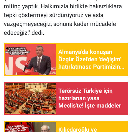
Yerel Yaşam
miting yaptık. Halkımızla birlikte haksızlıklara
tepki göstermeyi sürdürüyoruz ve asla
Canlı Yayın
vazgeçmeyeceğiz, sonuna kadar mücadele
edeceğiz." dedi.
Almanya'da konuşan
Özgür Özel'den 'değişim'
hatırlatması: Partimizin
yükselişi iktidarı paniğe
sevk etti
Terörsüz Türkiye için
hazırlanan yasa
Meclis'te! İşte maddeler
Kılıçdaroğlu ve