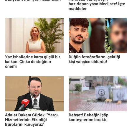
hazırlanan yasa Meclis'te! İşte
maddeler
Yaz ishallerine karşı güçlü bir
Düğün fotoğraflarını çektiği
kalkan: Çinko desteğinin
kişi vahşice öldürdü!
önemi
Adalet Bakanı Gürlek: "Yargı
Dehşet! Bebeğini çöp
Hizmetlerinin Etkinliği
konteynerine bıraktı!
Bürolarını kuruyoruz"