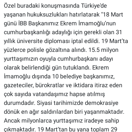
Nedir
Özel buradaki konuşmasında Türkiye'de
yaşanan hukuksuzlukları hatırlatarak "18 Mart
Popüler
günü İBB Başkanımız Ekrem İmamoğlu’nun
cumhurbaşkanlığı adaylığı için gerekli olan 31
Programlar
yıllık üniversite diploması iptal edildi. 19 Mart’ta
Sağlık
yüzlerce polisle gözaltına alındı. 15.5 milyon
yurttaşımızın oyuyla cumhurbaşkanı adayı
Spor
olarak belirlendiği gün tutuklandı. Ekrem
İmamoğlu dışında 10 belediye başkanımız,
Teknoloji
gazeteciler, bürokratlar ve iktidara itiraz eden
Türkiye'nin Geleceği
çok sayıda vatandaşımız hapse atılmış
durumdadır. Siyasi tarihimizde demokrasiye
Türkiye'nin Gündemi
dönük en ağır saldırılardan biri yaşanmaktadır.
Ancak milyonlarca yurttaşımız iradeye sahip
Yerel Gündem
çıkmaktadır. 19 Mart’tan bu yana toplam 29