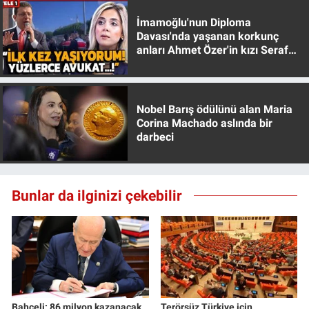
İmamoğlu'nun Diploma
Davası'nda yaşanan korkunç
anları Ahmet Özer'in kızı Seraf
Özer anlattı!
Nobel Barış ödülünü alan Maria
Corina Machado aslında bir
darbeci
Bunlar da ilginizi çekebilir
Bahçeli: 86 milyon kazanacak
Terörsüz Türkiye için