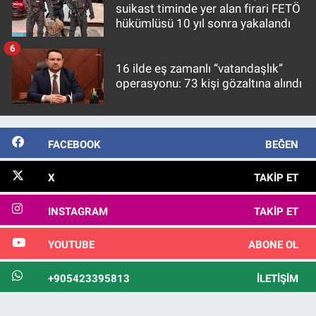
suikast timinde yer alan firari FETÖ
hükümlüsü 10 yıl sonra yakalandı
6
16 ilde eş zamanlı “vatandaşlık”
operasyonu: 73 kişi gözaltına alındı
FACEBOOK
BEĞEN
X
TAKIP ET
INSTAGRAM
TAKIP ET
YOUTUBE
ABONE OL
+905423395813
İLETIŞIM