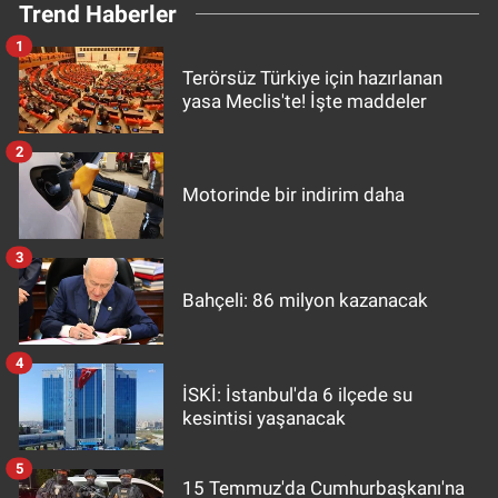
Trend Haberler
1
Terörsüz Türkiye için hazırlanan
yasa Meclis'te! İşte maddeler
2
Motorinde bir indirim daha
3
Bahçeli: 86 milyon kazanacak
4
İSKİ: İstanbul'da 6 ilçede su
kesintisi yaşanacak
5
15 Temmuz'da Cumhurbaşkanı'na