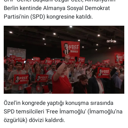
Berlin kentinde Almanya Sosyal Demokrat
Gündem Özel
Partisi'nin (SPD) kongresine katıldı.
Günün görüntüsü
Haber
İlan
Kimdir
Koronavirüs
Kültür Sanat
Özel'in kongrede yaptığı konuşma sırasında
SPD temsilcileri 'Free İmamoğlu' (İmamoğlu’na
Ne demişti
özgürlük) dövizi kaldırdı.