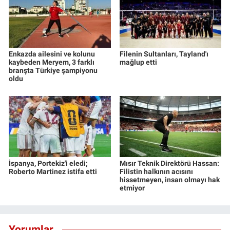
Enkazda ailesini ve kolunu
Filenin Sultanları, Tayland'ı
kaybeden Meryem, 3 farklı
mağlup etti
branşta Türkiye şampiyonu
oldu
İspanya, Portekiz'i eledi;
Mısır Teknik Direktörü Hassan:
Roberto Martinez istifa etti
Filistin halkının acısını
hissetmeyen, insan olmayı hak
etmiyor
Yorumlar