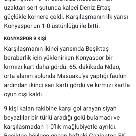
Nedir
uzaktan sert şutunda kaleci Deniz Ertaş
güçlükle kornere çeldi. Karşılaşmanın ilk yarısı
Popüler
Konyaspor'un 1-0 üstünlüğü ile bitti.
Programlar
KONYASPOR 9 KİŞİ
Karşılaşmanın ikinci yarısında Beşiktaş
Sağlık
beraberlik için yüklenirken Konyaspor bir
Spor
kırmızı kart daha gördü. 65. dakikada Ndao,
orta alanın solunda Masuaku'ya yaptığı faulün
Teknoloji
ardından ikinci sarı kartı gördü ve kırmızı kartla
oyun dışı kaldı.
Türkiye'nin Geleceği
9 kişi kalan rakibine karşı gol arayan siyah
Türkiye'nin Gündemi
beyazlılar bir türlü aradığı golü bulamadı ve
karşılaşmadan 1-0’lık mağlubiyetle ayrıldı.
Yerel Gündem
Beşiktaş böylece geçen haftaki Gaziantep FK