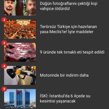
Düğün fotoğraflarını çektiği kişi
vahşice öldürdü!
2
Terörsüz Türkiye için hazırlanan
yasa Meclis'te! İşte maddeler
3
9 üründe tek tırnaklı eti tespit edildi
4
Motorinde bir indirim daha
5
İSKİ: İstanbul'da 6 ilçede su
kesintisi yaşanacak