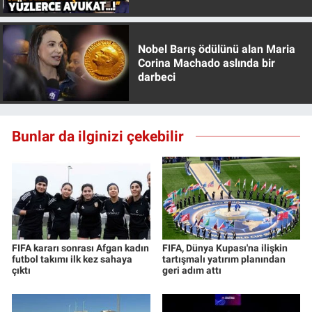
Özer anlattı!
Nobel Barış ödülünü alan Maria
Corina Machado aslında bir
darbeci
Bunlar da ilginizi çekebilir
FIFA kararı sonrası Afgan kadın
FIFA, Dünya Kupası'na ilişkin
futbol takımı ilk kez sahaya
tartışmalı yatırım planından
çıktı
geri adım attı