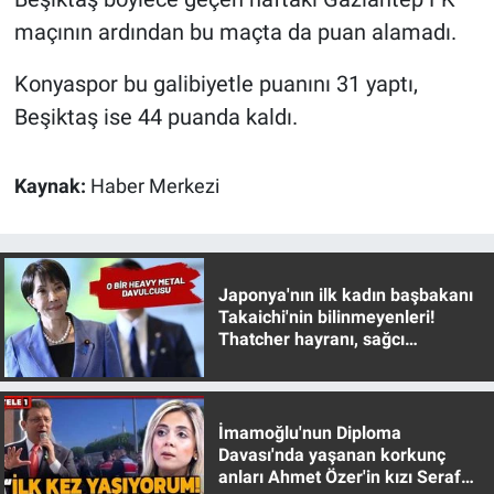
Yerel Yaşam
maçının ardından bu maçta da puan alamadı.
Canlı Yayın
Konyaspor bu galibiyetle puanını 31 yaptı,
Beşiktaş ise 44 puanda kaldı.
Kaynak:
Haber Merkezi
Japonya'nın ilk kadın başbakanı
Takaichi'nin bilinmeyenleri!
Thatcher hayranı, sağcı
muhafazakar
İmamoğlu'nun Diploma
Davası'nda yaşanan korkunç
anları Ahmet Özer'in kızı Seraf