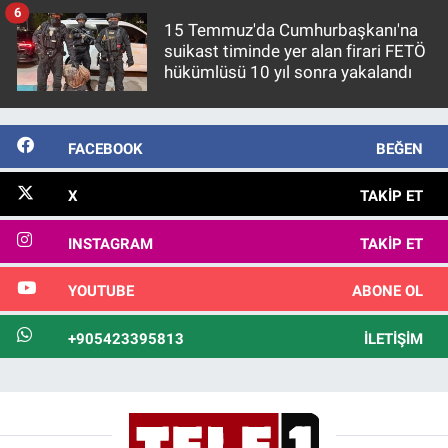
6
15 Temmuz'da Cumhurbaşkanı'na
suikast timinde yer alan firari FETÖ
hükümlüsü 10 yıl sonra yakalandı
FACEBOOK
BEĞEN
X
TAKIP ET
INSTAGRAM
TAKIP ET
YOUTUBE
ABONE OL
+905423395813
İLETIŞIM