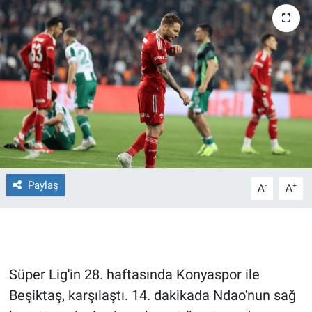
Ege'den Esintiler
İletişim
Eğitim
Eğlence
Ekonomi
Forum
Paylaş
-
+
A
A
Gerçeğin İzinde
Gün Başlıyor
Süper Lig'in 28. haftasında Konyaspor ile
Gün Bitiyor
Beşiktaş, karşılaştı. 14. dakikada Ndao'nun sağ
Gün Ortası