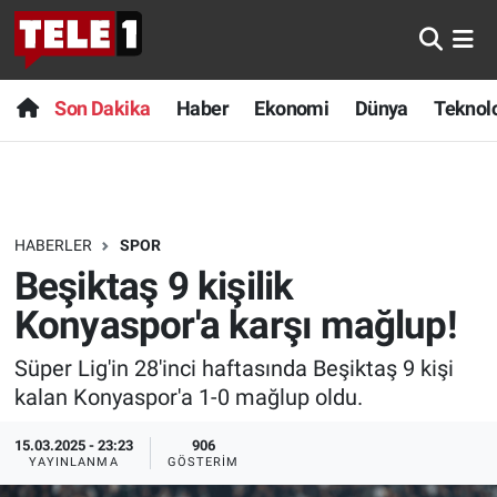
Anında Manşet
Son Dakika
Nöbetçi Eczaneler
Son Dakika
Haber
Ekonomi
Dünya
Teknolo
Başka Sohbetler
Haber
Hava Durumu
Belgesel
Ekonomi
Namaz Vakitleri
HABERLER
SPOR
Bilim turu
Dünya
Trafik Durumu
Beşiktaş 9 kişilik
Bilim ve Teknoloji Evreni
Teknoloji
Süper Lig Puan Durumu ve Fikstür
Konyaspor'a karşı mağlup!
Süper Lig'in 28'inci haftasında Beşiktaş 9 kişi
Doğa Konuşuyor
Sağlık
Tüm Manşetler
kalan Konyaspor'a 1-0 mağlup oldu.
Dünya
Spor
Son Dakika Haberleri
15.03.2025 - 23:23
906
YAYINLANMA
GÖSTERIM
Ege Saati
Yayın Akışı
Haber Arşivi