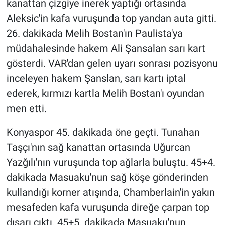
kanattan çizgiye inerek yaptığı ortasında
Aleksic'in kafa vuruşunda top yandan auta gitti.
Gündem Özel
26. dakikada Melih Bostan'ın Paulista'ya
müdahalesinde hakem Ali Şansalan sarı kart
Günün görüntüsü
gösterdi. VAR'dan gelen uyarı sonrası pozisyonu
Haber
inceleyen hakem Şanslan, sarı kartı iptal
ederek, kırmızı kartla Melih Bostan'ı oyundan
İlan
men etti.
Kimdir
Konyaspor 45. dakikada öne geçti. Tunahan
Taşçı'nın sağ kanattan ortasında Uğurcan
Koronavirüs
Yazğılı'nın vuruşunda top ağlarla buluştu. 45+4.
dakikada Masuaku'nun sağ köşe gönderinden
Kültür Sanat
kullandığı korner atışında, Chamberlain'in yakın
Ne demişti
mesafeden kafa vuruşunda direğe çarpan top
dışarı çıktı. 45+5. dakikada Masuaku'nun