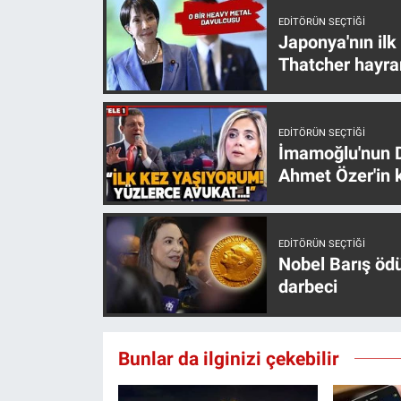
Nedir
EDITÖRÜN SEÇTIĞI
Japonya'nın ilk
Popüler
Thatcher hayra
Programlar
EDITÖRÜN SEÇTIĞI
Sağlık
İmamoğlu'nun D
Ahmet Özer'in k
Spor
Teknoloji
EDITÖRÜN SEÇTIĞI
Nobel Barış öd
Türkiye'nin Geleceği
darbeci
Türkiye'nin Gündemi
Bunlar da ilginizi çekebilir
Yerel Gündem