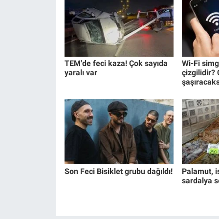
Yerel Yaşam
Canlı Yayın
TEM'de feci kaza! Çok sayıda
Wi-Fi simg
yaralı var
çizgilidir
şaşıracaks
Son Feci Bisiklet grubu dağıldı!
Palamut, is
sardalya s