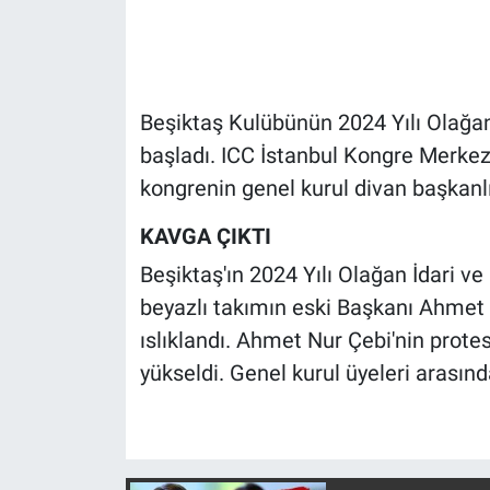
Gündem Özel
Günün görüntüsü
Beşiktaş Kulübünün 2024 Yılı Olağan 
başladı. ICC İstanbul Kongre Merkez
Haber
kongrenin genel kurul divan başkanl
İlan
KAVGA ÇIKTI
Beşiktaş'ın 2024 Yılı Olağan İdari ve
Kimdir
beyazlı takımın eski Başkanı Ahmet N
Koronavirüs
ıslıklandı. Ahmet Nur Çebi'nin prot
yükseldi. Genel kurul üyeleri arasınd
Kültür Sanat
Ne demişti