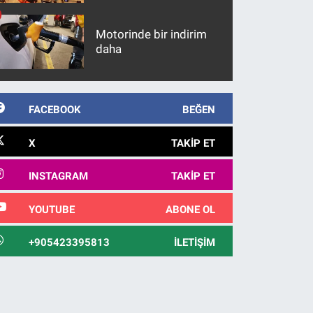
maddeler
Motorinde bir indirim
daha
FACEBOOK
BEĞEN
X
TAKIP ET
INSTAGRAM
TAKIP ET
YOUTUBE
ABONE OL
+905423395813
İLETIŞIM