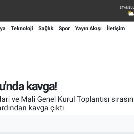
ya
Teknoloji
Sağlık
Spor
Yayın Akışı
İletişim
u'nda kavga!
ari ve Mali Genel Kurul Toplantısı sıras
ardından kavga çıktı.