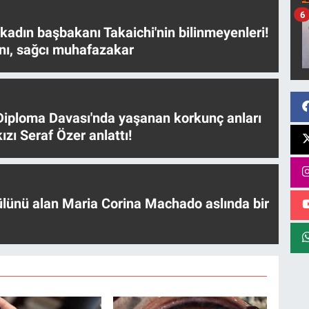
6
 kadın başbakanı Takaichi'nin bilinmeyenleri!
nı, sağcı muhafazakar
iploma Davası'nda yaşanan korkunç anları
ızı Seraf Özer anlattı!
ülünü alan Maria Corina Machado aslında bir