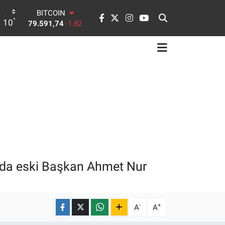
BITCOIN
°
10
79.591,74
-1.82
DOLAR
45,43620
0.02
EURO
53,38690
0.19
STERLİN
61,60380
0.18
G.ALTIN
6862,09000
0.19
BİST100
14.598,00
0
ında eski Başkan Ahmet Nur
-
+
A
A