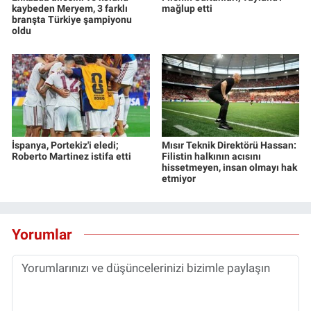
kaybeden Meryem, 3 farklı
mağlup etti
branşta Türkiye şampiyonu
oldu
İspanya, Portekiz'i eledi;
Mısır Teknik Direktörü Hassan:
Roberto Martinez istifa etti
Filistin halkının acısını
hissetmeyen, insan olmayı hak
etmiyor
Yorumlar