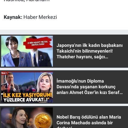
Yerel Yaşam
Kaynak:
Haber Merkezi
Canlı Yayın
Japonya'nın ilk kadın başbakanı
Takaichi'nin bilinmeyenleri!
Thatcher hayranı, sağcı
muhafazakar
İmamoğlu'nun Diploma
Davası'nda yaşanan korkunç
anları Ahmet Özer'in kızı Seraf
Özer anlattı!
Nobel Barış ödülünü alan Maria
Corina Machado aslında bir