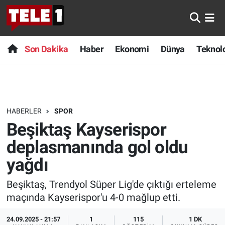
Anında Manşet
Son Dakika
Nöbetçi Eczaneler
Son Dakika
Haber
Ekonomi
Dünya
Teknolo
Başka Sohbetler
Haber
Hava Durumu
Belgesel
Ekonomi
Namaz Vakitleri
HABERLER
SPOR
Bilim turu
Dünya
Trafik Durumu
Beşiktaş Kayserispor
Bilim ve Teknoloji Evreni
Teknoloji
Süper Lig Puan Durumu ve Fikstür
deplasmanında gol oldu
yağdı
Doğa Konuşuyor
Sağlık
Tüm Manşetler
Beşiktaş, Trendyol Süper Lig'de çıktığı erteleme
Dünya
Spor
Son Dakika Haberleri
maçında Kayserispor'u 4-0 mağlup etti.
Ege Saati
Yayın Akışı
Haber Arşivi
24.09.2025 - 21:57
1
115
1 DK