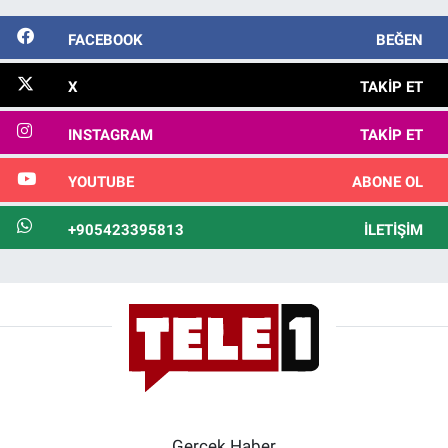
FACEBOOK
BEĞEN
X
TAKIP ET
INSTAGRAM
TAKIP ET
YOUTUBE
ABONE OL
+905423395813
İLETIŞIM
Gerçek Haber