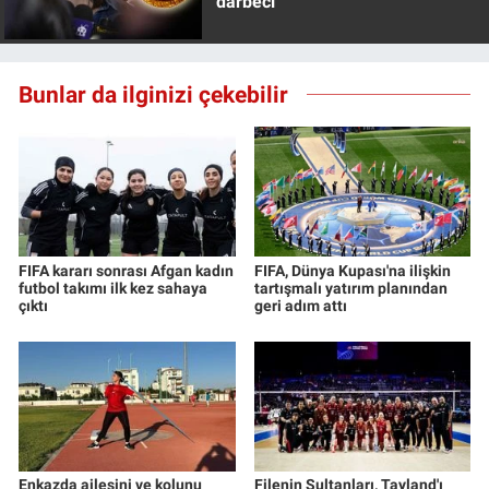
darbeci
Bunlar da ilginizi çekebilir
FIFA kararı sonrası Afgan kadın
FIFA, Dünya Kupası'na ilişkin
futbol takımı ilk kez sahaya
tartışmalı yatırım planından
çıktı
geri adım attı
Enkazda ailesini ve kolunu
Filenin Sultanları, Tayland'ı