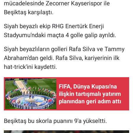
mücadelesinde Zecorner Kayserispor ile
Beşiktaş karşılaştı.
Gündem Özel
Siyah beyazlı ekip RHG Enertürk Enerji
Günün görüntüsü
Stadyumu'ndaki maçta 4 golle galip ayrıldı.
Haber
Siyah beyazlıların golleri Rafa Silva ve Tammy
Abraham'dan geldi. Rafa Silva, kariyerinin ilk
İlan
hat-trick'ini kaydetti.
Kimdir
FIFA, Dünya Kupası'na
Koronavirüs
ilişkin tartışmalı yatırım
planından geri adım attı
Kültür Sanat
Ne demişti
Beşiktaş bu skorla puanını 9'a yükseltti.