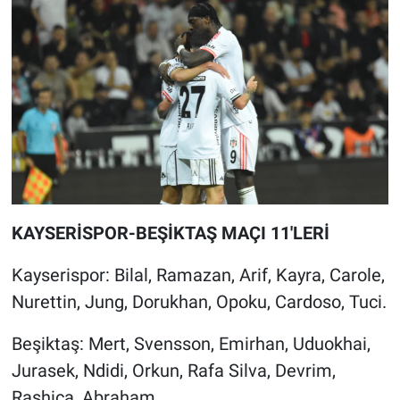
Nedir
Popüler
Programlar
Sağlık
Spor
KAYSERİSPOR-BEŞİKTAŞ MAÇI 11'LERİ
Teknoloji
Kayserispor: Bilal, Ramazan, Arif, Kayra, Carole,
Türkiye'nin Geleceği
Nurettin, Jung, Dorukhan, Opoku, Cardoso, Tuci.
Türkiye'nin Gündemi
Beşiktaş: Mert, Svensson, Emirhan, Uduokhai,
Jurasek, Ndidi, Orkun, Rafa Silva, Devrim,
Yerel Gündem
Rashica, Abraham