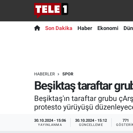
Anında Manşet
Son Dakika
Nöbetçi Eczaneler
Son Dakika
Haber
Ekonomi
Dün
Başka Sohbetler
Haber
Hava Durumu
Belgesel
Ekonomi
Namaz Vakitleri
Bilim turu
Dünya
Trafik Durumu
HABERLER
SPOR
Beşiktaş taraftar gru
Bilim ve Teknoloji Evreni
Teknoloji
Süper Lig Puan Durumu ve Fikstür
Beşiktaş'ın taraftar grubu çA
Doğa Konuşuyor
Sağlık
Tüm Manşetler
protesto yürüyüşü düzenleyecek
Dünya
Spor
Son Dakika Haberleri
30.10.2024 - 15:06
30.10.2024 - 15:12
771
YAYINLANMA
GÜNCELLEME
GÖSTERI
Ege Saati
Yayın Akışı
Haber Arşivi