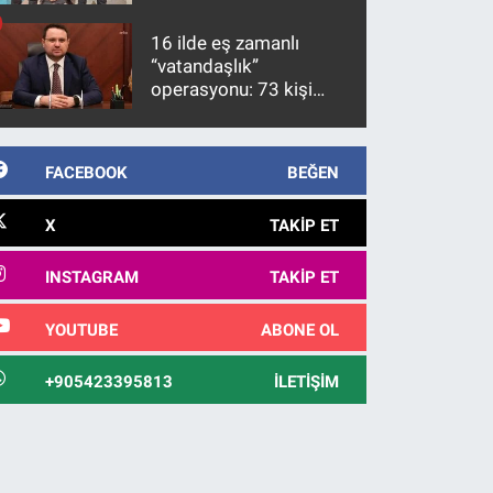
firari FETÖ hükümlüsü
10 yıl sonra yakalandı
16 ilde eş zamanlı
“vatandaşlık”
operasyonu: 73 kişi
gözaltına alındı
FACEBOOK
BEĞEN
X
TAKIP ET
INSTAGRAM
TAKIP ET
YOUTUBE
ABONE OL
+905423395813
İLETIŞIM