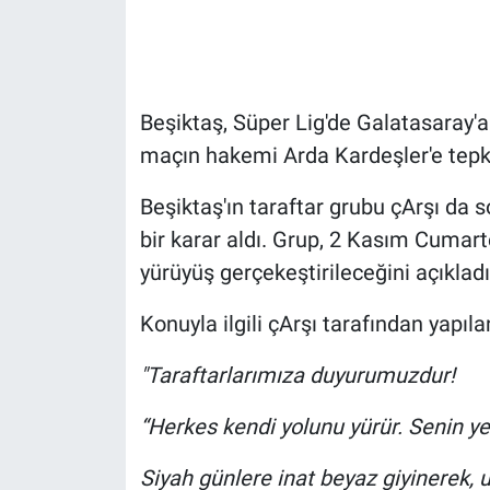
Gündem Özel
Günün görüntüsü
Beşiktaş, Süper Lig'de Galatasaray'a
maçın hakemi Arda Kardeşler'e tepk
Haber
Beşiktaş'ın taraftar grubu çArşı da 
İlan
bir karar aldı. Grup, 2 Kasım Cumart
yürüyüş gerçekeştirileceğini açıkladı
Kimdir
Konuyla ilgili çArşı tarafından yapıl
Koronavirüs
"Taraftarlarımıza duyurumuzdur!
Kültür Sanat
“Herkes kendi yolunu yürür. Senin y
Ne demişti
Siyah günlere inat beyaz giyinere