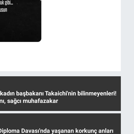
 kadın başbakanı Takaichi'nin bilinmeyenleri!
nı, sağcı muhafazakar
iploma Davası'nda yaşanan korkunç anları