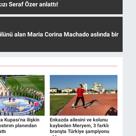
ızı Seraf Özer anlattı!
ülünü alan Maria Corina Machado aslında bir
a Kupası'na ilişkin
Enkazda ailesini ve kolunu
 yatırım planından
kaybeden Meryem, 3 farklı
ttı
branşta Türkiye şampiyonu