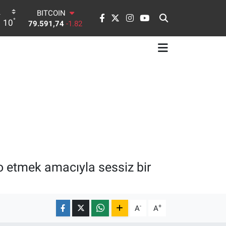
BITCOIN
79.591,74
-1.82
°
10
DOLAR
45,43620
0.02
EURO
53,38690
0.19
STERLİN
61,60380
0.18
G.ALTIN
6862,09000
0.19
BİST100
14.598,00
0
o etmek amacıyla sessiz bir
-
+
A
A