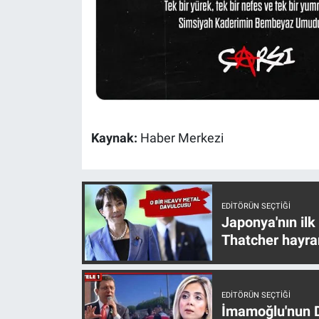
Kaynak:
Haber Merkezi
EDITÖRÜN SEÇTIĞI
Japonya'nın ilk
Thatcher hayra
EDITÖRÜN SEÇTIĞI
İmamoğlu'nun D