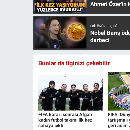
Ahmet Özer'in k
EDITÖRÜN SEÇTIĞI
Nobel Barış öd
darbeci
Bunlar da ilginizi çekebilir
FIFA kararı sonrası Afgan
FIFA, Düny
kadın futbol takımı ilk kez
tartışmalı
sahaya çıktı
geri adım a