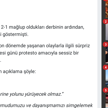
2
 2-1 mağlup oldukları derbinin ardından,
i göstermişti.
3
son dönemde yaşanan olaylarla ilgili sürpriz
esi günü protesto amacıyla sessiz bir
.
4
an açıklama şöyle:
5
erine yolunu yürüyecek olmaz.”
k, umudumuzu ve dayanışmamızı simgelemek