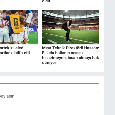
oldu
rtekiz'i eledi;
Mısır Teknik Direktörü Hassan:
tinez istifa etti
Filistin halkının acısını
hissetmeyen, insan olmayı hak
etmiyor