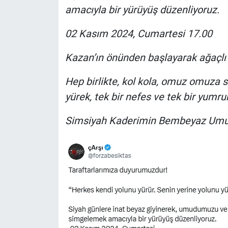
Nedir
amacıyla bir yürüyüş düzenliyoruz.
Popüler
02 Kasım 2024, Cumartesi 17.00
Programlar
Kazan’ın önünden başlayarak ağaçlı
Hep birlikte, kol kola, omuz omuza s
Sağlık
yürek, tek bir nefes ve tek bir yumru
Spor
Simsiyah Kaderimin Bembeyaz Umu
Teknoloji
Türkiye'nin Geleceği
Türkiye'nin Gündemi
Yerel Gündem