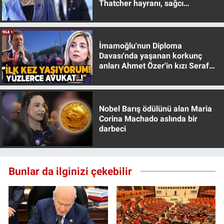
Thatcher hayranı, sağcı
muhafazakar
İmamoğlu'nun Diploma
Davası'nda yaşanan korkunç
anları Ahmet Özer'in kızı Seraf
Özer anlattı!
Nobel Barış ödülünü alan Maria
Corina Machado aslında bir
darbeci
Bunlar da ilginizi çekebilir