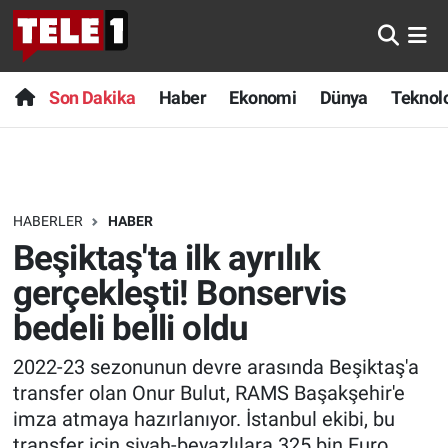
Anında Manşet
Son Dakika
Nöbetçi Eczaneler
Son Dakika
Haber
Ekonomi
Dünya
Teknolo
Başka Sohbetler
Haber
Hava Durumu
Belgesel
Ekonomi
Namaz Vakitleri
HABERLER
HABER
Bilim turu
Dünya
Trafik Durumu
Beşiktaş'ta ilk ayrılık
Bilim ve Teknoloji Evreni
Teknoloji
Süper Lig Puan Durumu ve Fikstür
gerçekleşti! Bonservis
bedeli belli oldu
Doğa Konuşuyor
Sağlık
Tüm Manşetler
2022-23 sezonunun devre arasında Beşiktaş'a
Dünya
Spor
Son Dakika Haberleri
transfer olan Onur Bulut, RAMS Başakşehir'e
imza atmaya hazırlanıyor. İstanbul ekibi, bu
Ege Saati
Yayın Akışı
Haber Arşivi
transfer için siyah-beyazlılara 325 bin Euro