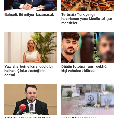
Bahçeli: 86 milyon kazanacak
Terörsüz Türkiye için
hazırlanan yasa Meclis'te! İşte
maddeler
Yaz ishallerine karşı güçlü bir
Düğün fotoğraflarını çektiği
kalkan: Çinko desteğinin
kişi vahşice öldürdü!
önemi