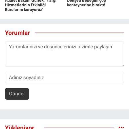
Adalet Bakanı Gürlek: "Yargı
Dehşet! Bebeğini çöp
Hizmetlerinin Etkinliği
konteynerine bıraktı!
Bürolarını kuruyoruz"
Yorumlar
Gönder
Yükleniyor...