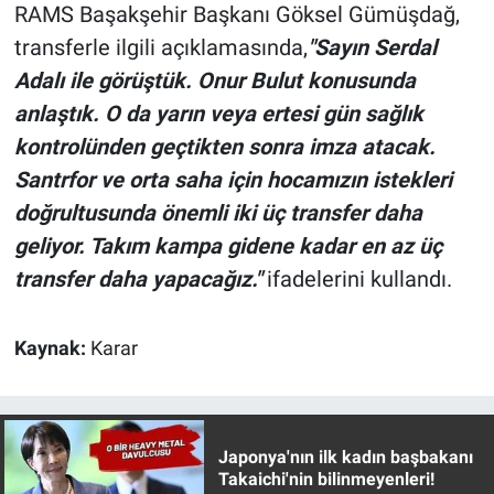
RAMS Başakşehir Başkanı Göksel Gümüşdağ,
Yerel Yaşam
transferle ilgili açıklamasında,
"Sayın Serdal
Canlı Yayın
Adalı ile görüştük. Onur Bulut konusunda
anlaştık. O da yarın veya ertesi gün sağlık
kontrolünden geçtikten sonra imza atacak.
Santrfor ve orta saha için hocamızın istekleri
doğrultusunda önemli iki üç transfer daha
geliyor. Takım kampa gidene kadar en az üç
transfer daha yapacağız."
ifadelerini kullandı.
Kaynak:
Karar
Japonya'nın ilk kadın başbakanı
Takaichi'nin bilinmeyenleri!