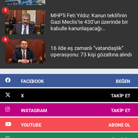
5
MHP’li Feti Yıldız: Kanun teklifinin
Gazi Meclis'te 430’un üzerinde bir
kabulle kanunlaşacağı
görülmektedir
6
16 ilde eş zamanlı “vatandaşlık”
operasyonu: 73 kişi gözaltına alındı
FACEBOOK
BEĞEN
X
TAKIP ET
INSTAGRAM
TAKIP ET
YOUTUBE
ABONE OL