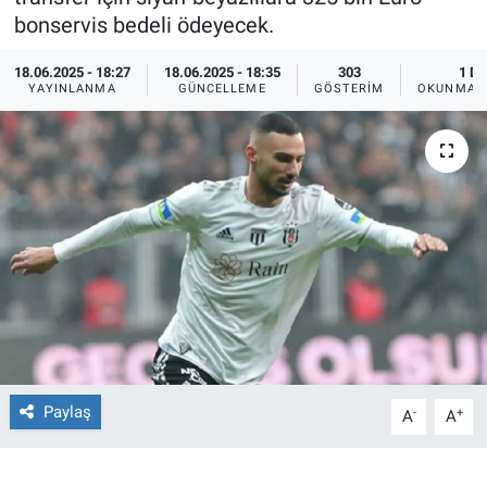
bonservis bedeli ödeyecek.
Ege'den Esintiler
İletişim
18.06.2025 - 18:27
18.06.2025 - 18:35
303
1 DK
YAYINLANMA
GÜNCELLEME
GÖSTERIM
OKUNMA S
Eğitim
Eğlence
Ekonomi
Forum
Gerçeğin İzinde
Gün Başlıyor
Paylaş
-
+
A
A
Gün Bitiyor
Gün Ortası