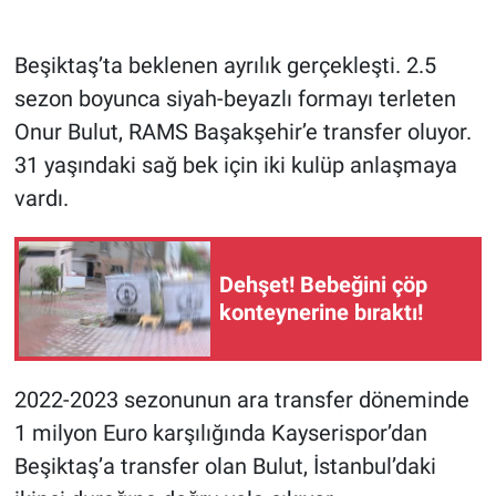
Gündem Özel
Beşiktaş’ta beklenen ayrılık gerçekleşti. 2.5
sezon boyunca siyah-beyazlı formayı terleten
Günün görüntüsü
Onur Bulut, RAMS Başakşehir’e transfer oluyor.
31 yaşındaki sağ bek için iki kulüp anlaşmaya
Haber
vardı.
İlan
Kimdir
Dehşet! Bebeğini çöp
konteynerine bıraktı!
Koronavirüs
Kültür Sanat
2022-2023 sezonunun ara transfer döneminde
1 milyon Euro karşılığında Kayserispor’dan
Ne demişti
Beşiktaş’a transfer olan Bulut, İstanbul’daki