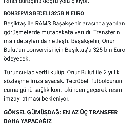
ikinci durağına doğru yola çıkıyor.
Nedir
BONSERVİS BEDELİ 325 BİN EURO
Popüler
Beşiktaş ile RAMS Başakşehir arasında yapılan
görüşmelerde mutabakata varıldı. Transferin
Programlar
mali detayları da netleşti. Başakşehir, Onur
Sağlık
Bulut’un bonservisi için Beşiktaş’a 325 bin Euro
ödeyecek.
Spor
Turuncu-lacivertli kulüp, Onur Bulut ile 2 yıllık
Teknoloji
sözleşme imzalayacak. Tecrübeli futbolcunun
cuma günü sağlık kontrolünden geçerek resmi
Türkiye'nin Geleceği
imzayı atması bekleniyor.
Türkiye'nin Gündemi
GÖKSEL GÜMÜŞDAĞ: EN AZ ÜÇ TRANSFER
DAHA YAPACAĞIZ
Yerel Gündem