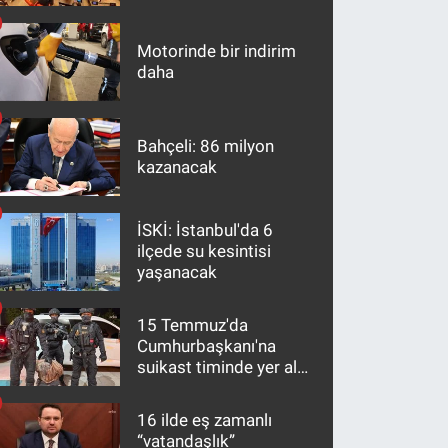
maddeler
Motorinde bir indirim
daha
Bahçeli: 86 milyon
kazanacak
İSKİ: İstanbul'da 6
ilçede su kesintisi
yaşanacak
15 Temmuz'da
Cumhurbaşkanı'na
suikast timinde yer alan
firari FETÖ hükümlüsü
10 yıl sonra yakalandı
16 ilde eş zamanlı
“vatandaşlık”