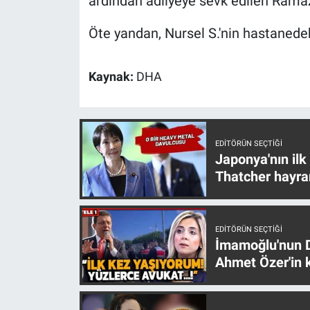
ardından adliyeye sevk edilen Ramaz
Yerel Yaşam
Öte yandan, Nursel S.'nin hastanedek
Canlı Yayın
Kaynak:
DHA
EDITÖRÜN SEÇTIĞI
Japonya'nın ilk
Thatcher hayra
EDITÖRÜN SEÇTIĞI
İmamoğlu'nun D
Ahmet Özer'in k