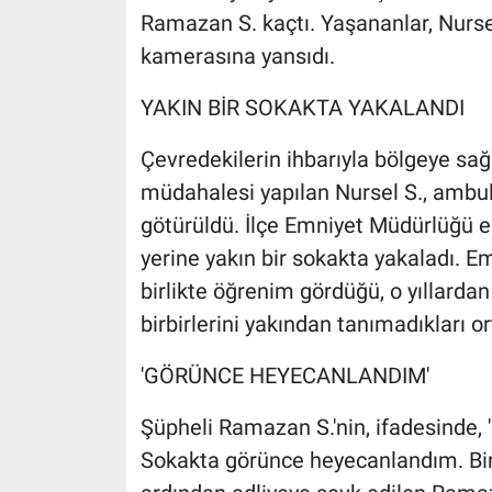
Nedir
Ramazan S. kaçtı. Yaşananlar, Nursel
kamerasına yansıdı.
Popüler
YAKIN BİR SOKAKTA YAKALANDI
Programlar
Çevredekilerin ihbarıyla bölgeye sağlı
Sağlık
müdahalesi yapılan Nursel S., ambu
götürüldü. İlçe Emniyet Müdürlüğü ek
Spor
yerine yakın bir sokakta yakaladı. E
Teknoloji
birlikte öğrenim gördüğü, o yıllarda
birbirlerini yakından tanımadıkları or
Türkiye'nin Geleceği
'GÖRÜNCE HEYECANLANDIM'
Türkiye'nin Gündemi
Şüpheli Ramazan S.'nin, ifadesinde, 
Yerel Gündem
Sokakta görünce heyecanlandım. Bird