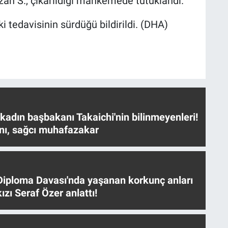
an S., çıkarıldığı mahkemede tutuklandı.
i tedavisinin sürdüğü bildirildi. (DHA)
 kadın başbakanı Takaichi'nin bilinmeyenleri!
nı, sağcı muhafazakar
iploma Davası'nda yaşanan korkunç anları
ızı Seraf Özer anlattı!