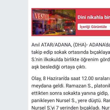
Gündem Özel
Dini nikahla bi
Günün görüntüsü
İçeriği Görüntüle
Haber
Anıl ATAR/ADANA, (DHA)- ADANA'da, p
İlan
takip edip sokak ortasında bıçaklay
S.'nin ilkokulda birlikte öğrenim gö
Kimdir
aşk beslediği ortaya çıktı.
Koronavirüs
Olay, 8 Haziran'da saat 12.00 sırala
meydana geldi. Ramazan S., platonik 
Kültür Sanat
ettikten sonra sokakta yanına gidip,
Ne demişti
panikleyen Nursel S., yere düştü. Ra
Nursel S.'yi 7 yerinden bıçakladı. Nur