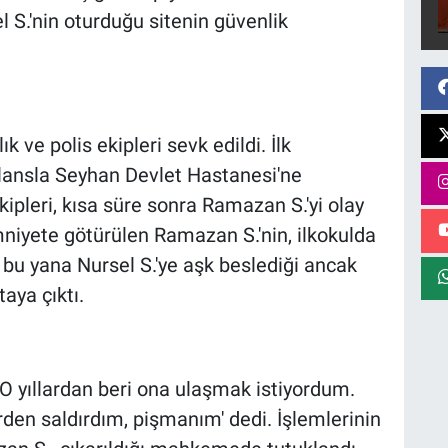
 S.'nin oturduğu sitenin güvenlik
k ve polis ekipleri sevk edildi. İlk
lansla Seyhan Devlet Hastanesi'ne
ipleri, kısa süre sonra Ramazan S.'yi olay
mniyete götürülen Ramazan S.'nin, ilkokulda
n bu yana Nursel S.'ye aşk beslediği ancak
taya çıktı.
'O yıllardan beri ona ulaşmak istiyordum.
en saldırdım, pişmanım' dedi. İşlemlerinin