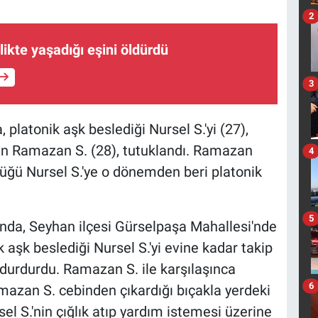
2
rlikte yaşadığı eşini öldürdü
3
latonik aşk beslediği Nursel S.'yi (27),
an Ramazan S. (28), tutuklandı. Ramazan
4
rdüğü Nursel S.'ye o dönemden beri platonik
5
rında, Seyhan ilçesi Gürselpaşa Mahallesi'nde
aşk beslediği Nursel S.'yi evine kadar takip
 durdurdu. Ramazan S. ile karşılaşınca
6
mazan S. cebinden çıkardığı bıçakla yerdeki
sel S.'nin çığlık atıp yardım istemesi üzerine