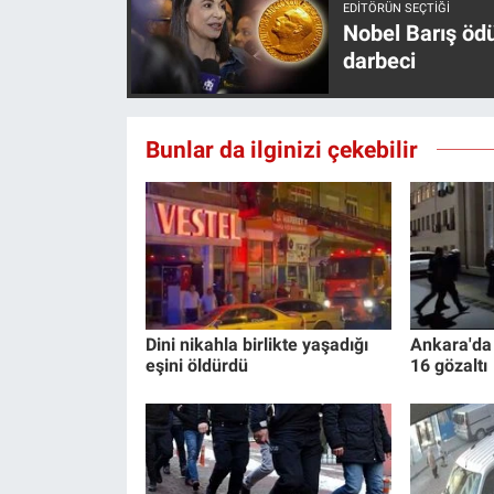
EDITÖRÜN SEÇTIĞI
Nobel Barış öd
darbeci
Bunlar da ilginizi çekebilir
Dini nikahla birlikte yaşadığı
Ankara'da
eşini öldürdü
16 gözaltı