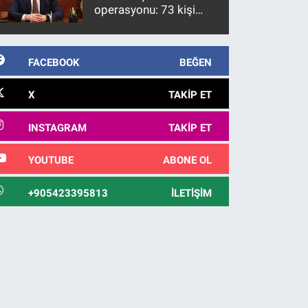
operasyonu: 73 kişi
gözaltına alındı
FACEBOOK
BEĞEN
X
TAKIP ET
INSTAGRAM
TAKIP ET
YOUTUBE
ABONE OL
+905423395813
İLETIŞIM