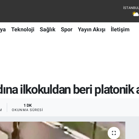
ya
Teknoloji
Sağlık
Spor
Yayın Akışı
İletişim
dına ilkokuldan beri platonik
1 DK
M
OKUNMA SÜRESI