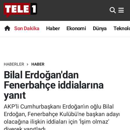
Anında Manşet
Son Dakika
Nöbetçi Eczaneler
Son Dakika
Haber
Ekonomi
Dünya
Teknolo
Başka Sohbetler
Haber
Hava Durumu
Belgesel
Ekonomi
Namaz Vakitleri
HABERLER
HABER
Bilim turu
Dünya
Trafik Durumu
Bilal Erdoğan'dan
Bilim ve Teknoloji Evreni
Teknoloji
Süper Lig Puan Durumu ve Fikstür
Fenerbahçe iddialarına
yanıt
Doğa Konuşuyor
Sağlık
Tüm Manşetler
AKP'li Cumhurbaşkanı Erdoğan'ın oğlu Bilal
Dünya
Spor
Son Dakika Haberleri
Erdoğan, Fenerbahçe Kulübü'ne başkan adayı
olacağına ilişkin iddiaları için 'İşim olmaz'
Ege Saati
Yayın Akışı
Haber Arşivi
diyerek yanıtladı.