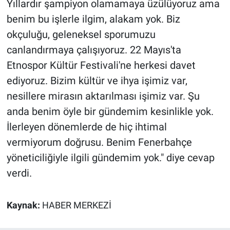
Yıllardır şampiyon olamamaya üzülüyoruz ama
Nedir
benim bu işlerle ilgim, alakam yok. Biz
Popüler
okçuluğu, geleneksel sporumuzu
canlandırmaya çalışıyoruz. 22 Mayıs'ta
Programlar
Etnospor Kültür Festivali'ne herkesi davet
ediyoruz. Bizim kültür ve ihya işimiz var,
Sağlık
nesillere mirasın aktarılması işimiz var. Şu
Spor
anda benim öyle bir gündemim kesinlikle yok.
İlerleyen dönemlerde de hiç ihtimal
Teknoloji
vermiyorum doğrusu. Benim Fenerbahçe
yöneticiliğiyle ilgili gündemim yok." diye cevap
Türkiye'nin Geleceği
verdi.
Türkiye'nin Gündemi
Kaynak:
HABER MERKEZİ
Yerel Gündem