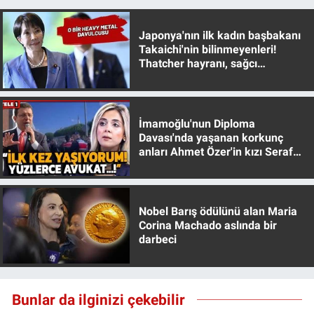
Yerel Yaşam
Japonya'nın ilk kadın başbakanı
Canlı Yayın
Takaichi'nin bilinmeyenleri!
Thatcher hayranı, sağcı
muhafazakar
İmamoğlu'nun Diploma
Davası'nda yaşanan korkunç
anları Ahmet Özer'in kızı Seraf
Özer anlattı!
Nobel Barış ödülünü alan Maria
Corina Machado aslında bir
darbeci
Bunlar da ilginizi çekebilir