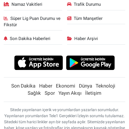
Namaz Vakitleri
Trafik Durumu
Süper Lig Puan Durumu ve
Tüm Manşetler
Fikstür
Son Dakika Haberleri
Haber Arşivi
Son Dakika
Haber
Ekonomi
Dünya
Teknoloji
Sağlık
Spor
Yayın Akışı
İletişim
Sitede yayınlanan içerik ve yorumlardan yazarları sorumludur.
Yayınlanan yorumlardan Tele1 Gerçekleri İzleyin sorumlu tutulamaz.
Sitedeki tüm harici linkler ayrı bir sayfada açılır. Sitemizde yayınlanan
haber, köşe yazıları ve fotoğraflar izin alınmaksızın kaynak gösterilse