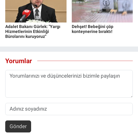
Adalet Bakanı Gürlek: "Yargı
Dehşet! Bebeğini çöp
Hizmetlerinin Etkinliği
konteynerine bıraktı!
Bürolarını kuruyoruz"
Yorumlar
Gönder