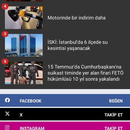
4
Motorinde bir indirim daha
5
İSKİ: İstanbul'da 6 ilçede su
kesintisi yaşanacak
6
15 Temmuz'da Cumhurbaşkanı'na
suikast timinde yer alan firari FETÖ
hükümlüsü 10 yıl sonra yakalandı
FACEBOOK
BEĞEN
X
TAKIP ET
INSTAGRAM
TAKIP ET