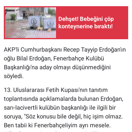
Gündem Özel
Dehşet! Bebeğini çöp
konteynerine bıraktı!
Günün görüntüsü
Haber
AKP'li Cumhurbaşkanı Recep Tayyip Erdoğan'ın
oğlu Bilal Erdoğan, Fenerbahçe Kulübü
İlan
Başkanlığı'na aday olmayı düşünmediğini
Kimdir
söyledi.
Koronavirüs
13. Uluslararası Fetih Kupası'nın tanıtım
toplantısında açıklamalarda bulunan Erdoğan,
Kültür Sanat
sarı-lacivertli kulübün başkanlığı ile ilgili bir
soruya, "Söz konusu bile değil, hiç işim olmaz.
Ne demişti
Ben tabii ki Fenerbahçeliyim ayrı mesele.