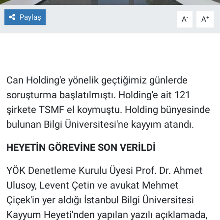
Paylaş
-
+
A
A
Gündem Özel
Günün görüntüsü
Haber
Can Holding'e yönelik geçtiğimiz günlerde
soruşturma başlatılmıştı. Holding'e ait 121
İlan
şirkete TSMF el koymuştu. Holding bünyesinde
Kimdir
bulunan Bilgi Üniversitesi'ne kayyım atandı.
HEYETİN GÖREVİNE SON VERİLDİ
Koronavirüs
YÖK Denetleme Kurulu Üyesi Prof. Dr. Ahmet
Kültür Sanat
Ulusoy, Levent Çetin ve avukat Mehmet
Ne demişti
Çiçek'in yer aldığı İstanbul Bilgi Üniversitesi
Kayyum Heyeti'nden yapılan yazılı açıklamada,