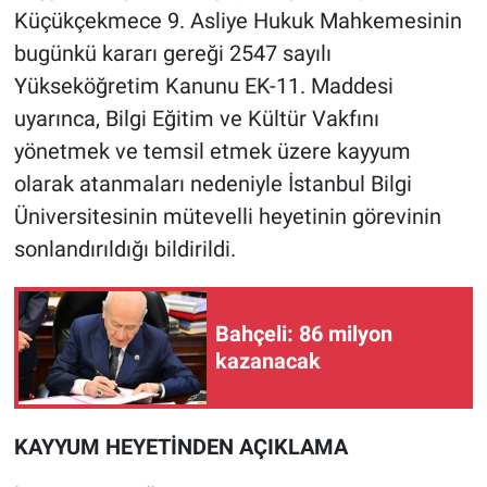
Nedir
Küçükçekmece 9. Asliye Hukuk Mahkemesinin
bugünkü kararı gereği 2547 sayılı
Popüler
Yükseköğretim Kanunu EK-11. Maddesi
uyarınca, Bilgi Eğitim ve Kültür Vakfını
Programlar
yönetmek ve temsil etmek üzere kayyum
Sağlık
olarak atanmaları nedeniyle İstanbul Bilgi
Üniversitesinin mütevelli heyetinin görevinin
Spor
sonlandırıldığı bildirildi.
Teknoloji
Bahçeli: 86 milyon
Türkiye'nin Geleceği
kazanacak
Türkiye'nin Gündemi
KAYYUM HEYETİNDEN AÇIKLAMA
Yerel Gündem