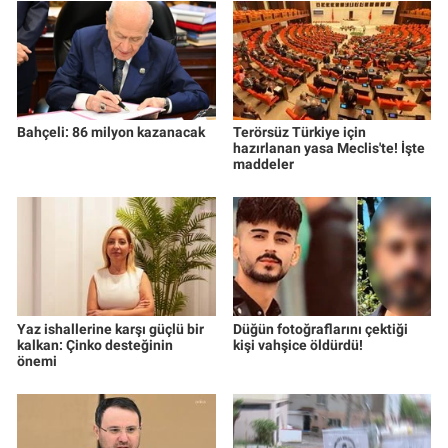
Bahçeli: 86 milyon kazanacak
Terörsüz Türkiye için
hazırlanan yasa Meclis'te! İşte
maddeler
Yaz ishallerine karşı güçlü bir
Düğün fotoğraflarını çektiği
kalkan: Çinko desteğinin
kişi vahşice öldürdü!
önemi