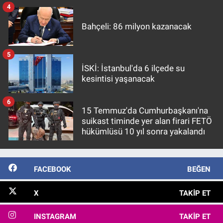
4
Bahçeli: 86 milyon kazanacak
5
İSKİ: İstanbul'da 6 ilçede su
kesintisi yaşanacak
6
15 Temmuz'da Cumhurbaşkanı'na
suikast timinde yer alan firari FETÖ
hükümlüsü 10 yıl sonra yakalandı
FACEBOOK
BEĞEN
X
TAKIP ET
INSTAGRAM
TAKIP ET