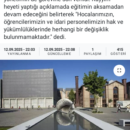
heyeti yaptığı açıklamada eğitimin aksamadan
Ege'den Esintiler
İletişim
devam edeceğini belirterek "Hocalarımızın,
öğrencilerimizin ve idari personelimizin hak ve
Eğitim
yükümlülüklerinde herhangi bir değişiklik
bulunmamaktadır." dedi.
Eğlence
12.09.2025 - 22:03
12.09.2025 - 22:08
1
415
Ekonomi
YAYINLANMA
GÜNCELLEME
PAYLAŞIM
GÖSTERIM
Forum
Gerçeğin İzinde
Gün Başlıyor
Gün Bitiyor
Gün Ortası