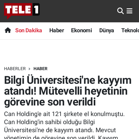
Anında Manşet
Son Dakika
Nöbetçi Eczaneler
Son Dakika
Haber
Ekonomi
Dünya
Teknolo
Başka Sohbetler
Haber
Hava Durumu
Belgesel
Ekonomi
Namaz Vakitleri
HABERLER
HABER
Bilim turu
Dünya
Trafik Durumu
Bilgi Üniversitesi'ne kayyım
Bilim ve Teknoloji Evreni
Teknoloji
Süper Lig Puan Durumu ve Fikstür
atandı! Mütevelli heyetinin
görevine son verildi
Doğa Konuşuyor
Sağlık
Tüm Manşetler
Can Holding'e ait 121 şirkete el konulmuştu.
Dünya
Spor
Son Dakika Haberleri
Can Holding'in sahibi olduğu Bilgi
Üniversitesi'ne de kayyım atandı. Mevcut
Ege Saati
Yayın Akışı
Haber Arşivi
yönetimin de görevine son verildi. Kayyım