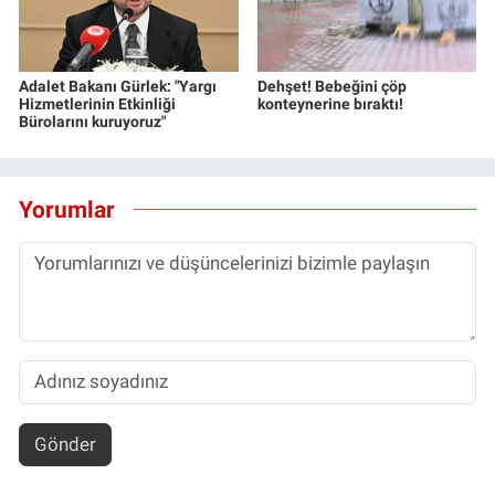
Adalet Bakanı Gürlek: "Yargı
Dehşet! Bebeğini çöp
Hizmetlerinin Etkinliği
konteynerine bıraktı!
Bürolarını kuruyoruz"
Yorumlar
Gönder