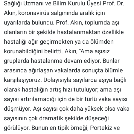
Sağlığı Uzmanı ve Bilim Kurulu Üyesi Prof. Dr.
Akın, koronavirüs salgınında aralık için
Gündem Özel
uyarılarda bulundu. Prof. Akın, toplumda aşı
Günün görüntüsü
olanların bir şekilde hastalanmaktan özellikle
hastalığı ağır geçirmekten ya da ölümden
Haber
korunabildiğini belirtti. Akın, "Ama aşısız
İlan
gruplarda hastalanma devam ediyor. Bunlar
arasında ağırlaşan vakalarda sonuçta ölümle
Kimdir
karşılaşıyoruz. Dolayısıyla sayılarda aşıya bağlı
olarak hastalığın artış hızı tutuluyor; ama aşı
Koronavirüs
sayısı artırılamadığı için de bir türlü vaka sayısı
Kültür Sanat
düşmüyor. Aşı sayısı çok daha yüksek olsa vaka
sayısının çok dramatik şekilde düşeceği
Ne demişti
görülüyor. Bunun en tipik örneği, Portekiz ve