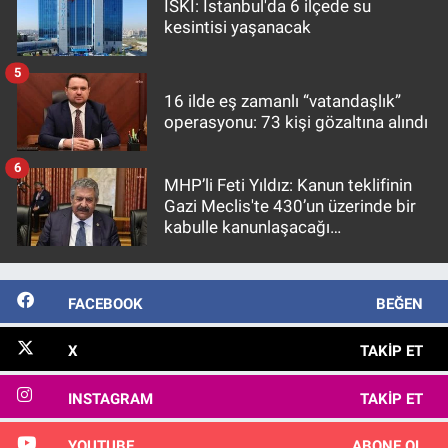
İSKİ: İstanbul'da 6 ilçede su
kesintisi yaşanacak
5
16 ilde eş zamanlı “vatandaşlık”
operasyonu: 73 kişi gözaltına alındı
6
MHP’li Feti Yıldız: Kanun teklifinin
Gazi Meclis'te 430’un üzerinde bir
kabulle kanunlaşacağı
görülmektedir
FACEBOOK
BEĞEN
X
TAKIP ET
INSTAGRAM
TAKIP ET
YOUTUBE
ABONE OL