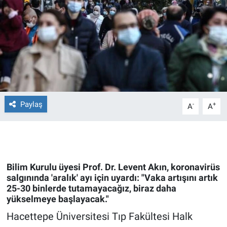
Ege'den Esintiler
İletişim
Eğitim
Eğlence
Ekonomi
Paylaş
-
+
A
A
Forum
Gerçeğin İzinde
Bilim Kurulu üyesi Prof. Dr. Levent Akın, koronavirüs
Gün Başlıyor
salgınında 'aralık' ayı için uyardı: "Vaka artışını artık
25-30 binlerde tutamayacağız, biraz daha
yükselmeye başlayacak."
Gün Bitiyor
Hacettepe Üniversitesi Tıp Fakültesi Halk
Gün Ortası