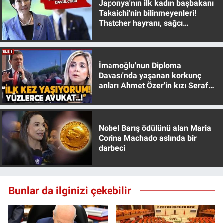
Japonya'nın ilk kadın başbakanı
Takaichi'nin bilinmeyenleri!
Thatcher hayranı, sağcı
muhafazakar
İmamoğlu'nun Diploma
Davası'nda yaşanan korkunç
anları Ahmet Özer'in kızı Seraf
Özer anlattı!
Nobel Barış ödülünü alan Maria
Corina Machado aslında bir
darbeci
Bunlar da ilginizi çekebilir