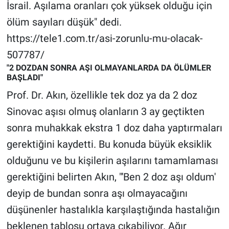
Nedir
İsrail. Aşılama oranları çok yüksek olduğu için
ölüm sayıları düşük" dedi.
Popüler
https://tele1.com.tr/asi-zorunlu-mu-olacak-
507787/
Programlar
"2 DOZDAN SONRA AŞI OLMAYANLARDA DA ÖLÜMLER
BAŞLADI"
Sağlık
Prof. Dr. Akın, özellikle tek doz ya da 2 doz
Spor
Sinovac aşısı olmuş olanların 3 ay geçtikten
sonra muhakkak ekstra 1 doz daha yaptırmaları
Teknoloji
gerektiğini kaydetti. Bu konuda büyük eksiklik
olduğunu ve bu kişilerin aşılarını tamamlaması
Türkiye'nin Geleceği
gerektiğini belirten Akın, "'Ben 2 doz aşı oldum'
Türkiye'nin Gündemi
deyip de bundan sonra aşı olmayacağını
düşünenler hastalıkla karşılaştığında hastalığın
Yerel Gündem
beklenen tablosu ortaya çıkabiliyor. Ağır