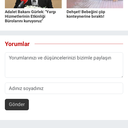
Adalet Bakanı Gürlek: "Yargı
Dehşet! Bebeğini çöp
Hizmetlerinin Etkinliği
konteynerine bıraktı!
Bürolarını kuruyoruz"
Yorumlar
Gönder