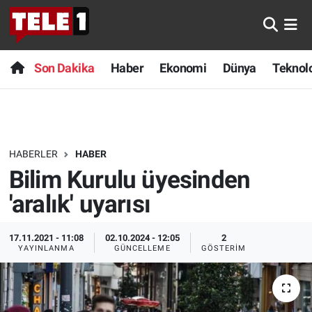
Anında Manşet
Son Dakika
Nöbetçi Eczaneler
Son Dakika
Haber
Ekonomi
Dünya
Teknolo
Başka Sohbetler
Haber
Hava Durumu
Belgesel
Ekonomi
Namaz Vakitleri
HABERLER
HABER
Bilim turu
Dünya
Trafik Durumu
Bilim Kurulu üyesinden
Bilim ve Teknoloji Evreni
Teknoloji
Süper Lig Puan Durumu ve Fikstür
'aralık' uyarısı
Doğa Konuşuyor
Sağlık
Tüm Manşetler
17.11.2021 - 11:08
02.10.2024 - 12:05
2
YAYINLANMA
GÜNCELLEME
GÖSTERIM
Dünya
Spor
Son Dakika Haberleri
Ege Saati
Yayın Akışı
Haber Arşivi