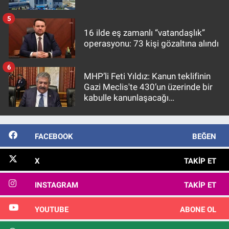
5
16 ilde eş zamanlı “vatandaşlık”
operasyonu: 73 kişi gözaltına alındı
6
MHP’li Feti Yıldız: Kanun teklifinin
Gazi Meclis'te 430’un üzerinde bir
kabulle kanunlaşacağı
görülmektedir
FACEBOOK
BEĞEN
X
TAKIP ET
INSTAGRAM
TAKIP ET
YOUTUBE
ABONE OL