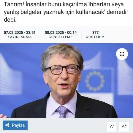
Tanrım! İnsanlar bunu kaçırılma ihbarları veya
Ege'den Esintiler
İletişim
yanlış belgeler yazmak için kullanacak' demedi"
dedi.
Eğitim
07.02.2025 - 23:51
08.02.2025 - 00:14
377
YAYINLANMA
GÜNCELLEME
GÖSTERIM
Eğlence
Ekonomi
Forum
Gerçeğin İzinde
Gün Başlıyor
Gün Bitiyor
Paylaş
-
+
A
A
Gün Ortası