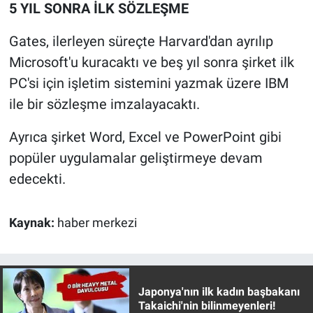
5 YIL SONRA İLK SÖZLEŞME
Gates, ilerleyen süreçte Harvard'dan ayrılıp
Microsoft'u kuracaktı ve beş yıl sonra şirket ilk
PC'si için işletim sistemini yazmak üzere IBM
ile bir sözleşme imzalayacaktı.
Ayrıca şirket Word, Excel ve PowerPoint gibi
popüler uygulamalar geliştirmeye devam
edecekti.
Kaynak:
haber merkezi
Japonya'nın ilk kadın başbakanı
Takaichi'nin bilinmeyenleri!