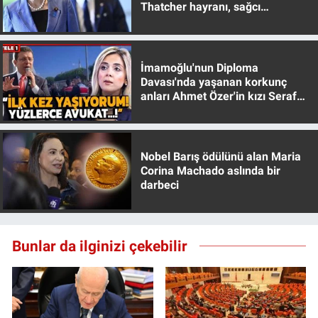
Thatcher hayranı, sağcı
muhafazakar
İmamoğlu'nun Diploma
Davası'nda yaşanan korkunç
anları Ahmet Özer'in kızı Seraf
Özer anlattı!
Nobel Barış ödülünü alan Maria
Corina Machado aslında bir
darbeci
Bunlar da ilginizi çekebilir