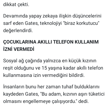
Nedir
dikkat çekti.
Popüler
Devamında yapay zekaya ilişkin düşüncelerini
sarf eden Gates, teknolojiyi "biraz korkutucu"
Programlar
değerlendirdi.
Sağlık
ÇOCUKLARINA AKILLI TELEFON KULLANIM
İZNİ VERMEDİ
Spor
Sosyal ağ çağında yalnızca en küçük kızının
Teknoloji
reşit olduğunu ve 15 yaşına kadar akıllı telefon
kullanmasına izin vermediğini bildirdi.
Türkiye'nin Geleceği
İnsanların bunu her zaman tuhaf bulduklarını
Türkiye'nin Gündemi
kaydeden Gates, "Bu adam, kızının aşırı tüketici
olmasını engellemeye çalışıyordu." dedi.
Yerel Gündem