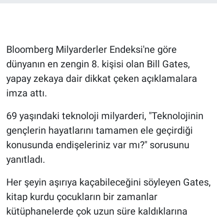
Gündem Özel
Günün görüntüsü
Bloomberg Milyarderler Endeksi'ne göre
dünyanın en zengin 8. kişisi olan Bill Gates,
Haber
yapay zekaya dair dikkat çeken açıklamalara
imza attı.
İlan
69 yaşındaki teknoloji milyarderi, "Teknolojinin
Kimdir
gençlerin hayatlarını tamamen ele geçirdiği
konusunda endişeleriniz var mı?" sorusunu
Koronavirüs
yanıtladı.
Kültür Sanat
Her şeyin aşırıya kaçabileceğini söyleyen Gates,
Ne demişti
kitap kurdu çocukların bir zamanlar
kütüphanelerde çok uzun süre kaldıklarına