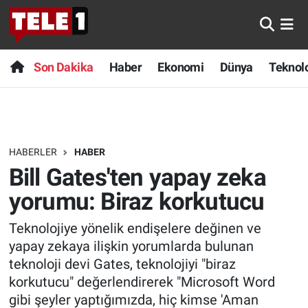
Anında Manşet
Son Dakika
Nöbetçi Eczaneler
Son Dakika
Haber
Ekonomi
Dünya
Teknolo
Başka Sohbetler
Haber
Hava Durumu
Belgesel
Ekonomi
Namaz Vakitleri
HABERLER
HABER
Bilim turu
Dünya
Trafik Durumu
Bill Gates'ten yapay zeka
Bilim ve Teknoloji Evreni
Teknoloji
Süper Lig Puan Durumu ve Fikstür
yorumu: Biraz korkutucu
Teknolojiye yönelik endişelere değinen ve
Doğa Konuşuyor
Sağlık
Tüm Manşetler
yapay zekaya ilişkin yorumlarda bulunan
Dünya
Spor
Son Dakika Haberleri
teknoloji devi Gates, teknolojiyi "biraz
korkutucu" değerlendirerek "Microsoft Word
Ege Saati
Yayın Akışı
Haber Arşivi
gibi şeyler yaptığımızda, hiç kimse 'Aman