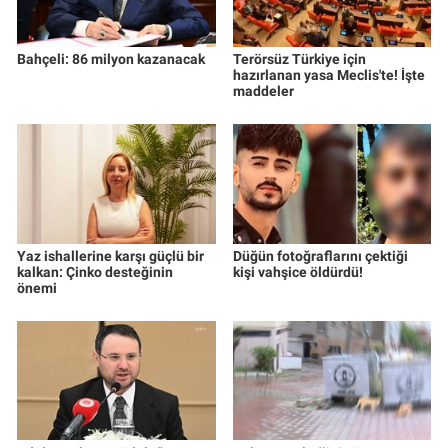
Bahçeli: 86 milyon kazanacak
Terörsüz Türkiye için
hazırlanan yasa Meclis'te! İşte
maddeler
Yaz ishallerine karşı güçlü bir
Düğün fotoğraflarını çektiği
kalkan: Çinko desteğinin
kişi vahşice öldürdü!
önemi