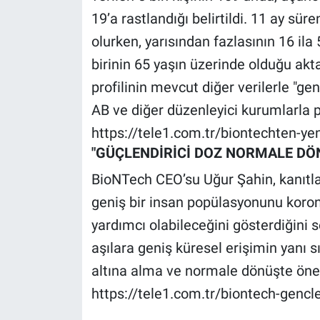
Nedir
19’a rastlandığı belirtildi. 11 ay sü
olurken, yarısından fazlasının 16 ila
Popüler
birinin 65 yaşın üzerinde olduğu akta
Programlar
profilinin mevcut diğer verilerle "gen
AB ve diğer düzenleyici kurumlarla p
Sağlık
https://tele1.com.tr/biontechten-ye
Spor
"GÜÇLENDİRİCİ DOZ NORMALE DÖ
BioNTech CEO’su Uğur Şahin, kanıtla
Teknoloji
geniş bir insan popülasyonunu koro
yardımcı olabileceğini gösterdiğini s
Türkiye'nin Geleceği
aşılara geniş küresel erişimin yanı s
Türkiye'nin Gündemi
altına alma ve normale dönüşte öneml
https://tele1.com.tr/biontech-gencl
Yerel Gündem