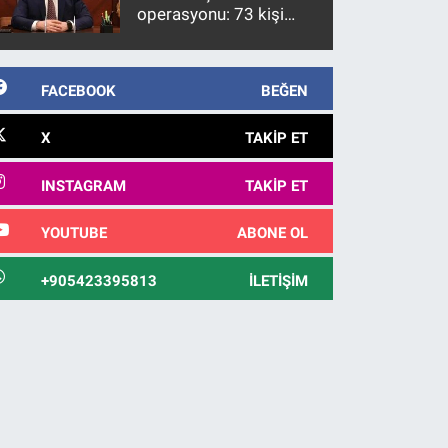
operasyonu: 73 kişi
gözaltına alındı
FACEBOOK
BEĞEN
X
TAKIP ET
INSTAGRAM
TAKIP ET
YOUTUBE
ABONE OL
+905423395813
İLETIŞIM