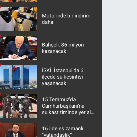
maddeler
Motorinde bir indirim
daha
Bahçeli: 86 milyon
kazanacak
İSKİ: İstanbul'da 6
ilçede su kesintisi
yaşanacak
15 Temmuz'da
Cumhurbaşkanı'na
suikast timinde yer alan
firari FETÖ hükümlüsü
10 yıl sonra yakalandı
16 ilde eş zamanlı
“vatandaşlık”