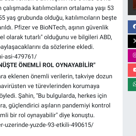
ren çalışmada katılımcıların ortalama yaşı 53
 55 yaş grubunda olduğu, katılımcıların beşte
rıldı. Pfizer ve BioNTech, aşının güvenlik
el olarak tutarlı" olduğunu ve bilgileri ABD,
aylaşacaklarını da sözlerine ekledi.
ni-asi-479761/
NÜŞTE ÖNEMLİ ROL OYNAYABİLİR"
ra eklenen önemli verilerin, takviye dozun
navirüsten ve türevlerinden korumaya
öyledi. Şahin, "Bu bulgularda, herkes için
ıra, güçlendirici aşıların pandemiyi kontrol
i bir rol oynayabilir" diye konuştu.
er-uzerinde-yuzde-93-etkili-490615/