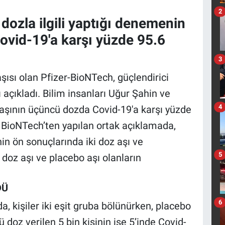
2
dozla ilgili yaptığı denemenin
ovid-19'a karşı yüzde 95.6
3
ısı olan Pfizer-BioNTech, güçlendirici
ı açıkladı. Bilim insanları Uğur Şahin ve
4
 aşının üçüncü dozda Covid-19'a karşı yüzde
 ve BioNTech’ten yapılan ortak açıklamada,
in ön sonuçlarında iki doz aşı ve
5
i doz aşı ve placebo aşı olanların
DÜ
6
a, kişiler iki eşit gruba bölünürken, placebo
 doz verilen 5 bin kişinin ise 5’inde Covid-