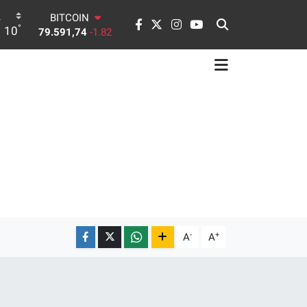
BITCOIN
°
10
79.591,74
-1.82
DOLAR
45,43620
0.02
EURO
53,38690
0.19
STERLİN
61,60380
0.18
G.ALTIN
6862,09000
0.19
BİST100
14.598,00
0
-
+
A
A