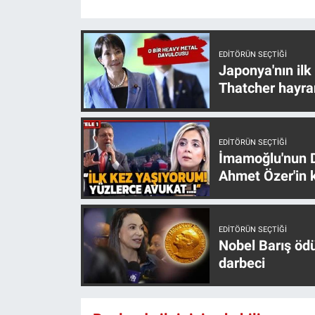
Yerel Yaşam
Canlı Yayın
EDITÖRÜN SEÇTIĞI
Japonya'nın ilk
Thatcher hayra
EDITÖRÜN SEÇTIĞI
İmamoğlu'nun D
Ahmet Özer'in k
EDITÖRÜN SEÇTIĞI
Nobel Barış öd
darbeci