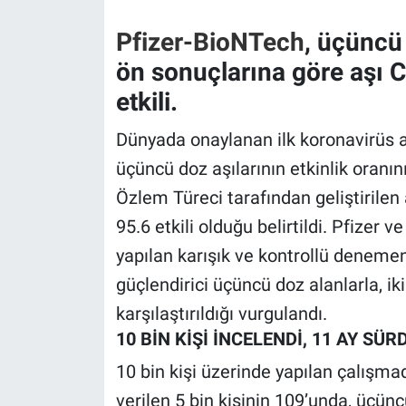
Pfizer-BioNTech
, üçüncü 
Gündem Özel
ön sonuçlarına göre aşı C
Günün görüntüsü
etkili.
Haber
Dünyada onaylanan ilk koronavirüs aş
üçüncü doz aşılarının etkinlik oranın
İlan
Özlem Türeci tarafından geliştirilen
95.6 etkili olduğu belirtildi. Pfizer
Kimdir
yapılan karışık ve kontrollü denemen
Koronavirüs
güçlendirici üçüncü doz alanlarla, ik
karşılaştırıldığı vurgulandı.
Kültür Sanat
10 BİN KİŞİ İNCELENDİ, 11 AY SÜR
Ne demişti
10 bin kişi üzerinde yapılan çalışmad
verilen 5 bin kişinin 109’unda, üçüncü