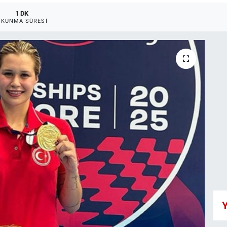
1 DK
OKUNMA SÜRESI
Y