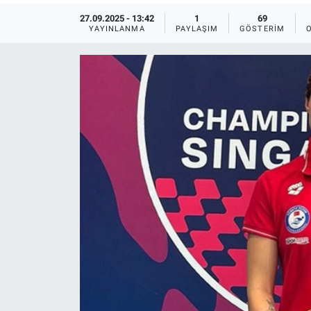
27.09.2025 - 13:42
1
69
Ege'den Esintiler
İletişim
YAYINLANMA
PAYLAŞIM
GÖSTERIM
Eğitim
Eğlence
Ekonomi
Forum
Gerçeğin İzinde
Gün Başlıyor
Gün Bitiyor
Gün Ortası