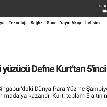
ya
Teknoloji
Sağlık
Spor
Yayın Akışı
İletişim
lli yüzücü Defne Kurt'tan 5'inc
, Singapur’daki Dünya Para Yüzme Şampiy
tın madalya kazandı. Kurt, toplam 5 altı