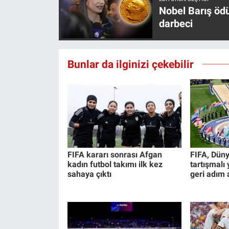
Yerel Yaşam
Nobel Barış öd
darbeci
Canlı Yayın
Bunlar da ilginizi çekebilir
FIFA kararı sonrası Afgan
FIFA, Düny
kadın futbol takımı ilk kez
tartışmalı
sahaya çıktı
geri adım a