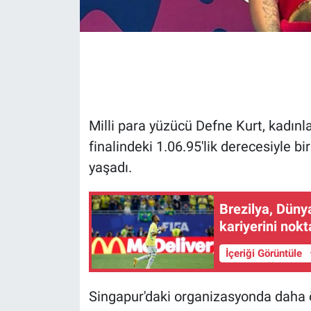
Gündem Özel
Günün görüntüsü
Haber
Milli para yüzücü Defne Kurt, kadınl
İlan
finalindeki 1.06.95'lik derecesiyle 
yaşadı.
Kimdir
Brezilya, Düny
Koronavirüs
kariyerini nokt
Kültür Sanat
İçeriği Görüntüle
Ne demişti
Singapur'daki organizasyonda daha ö