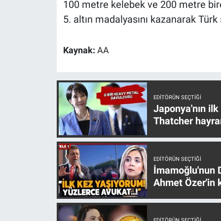
100 metre kelebek ve 200 metre bir
Nedir
5. altın madalyasını kazanarak Türk s
Popüler
Kaynak:
AA
Programlar
Sağlık
EDITÖRÜN SEÇTIĞI
Spor
Japonya'nın ilk
Thatcher hayra
Teknoloji
Türkiye'nin Geleceği
EDITÖRÜN SEÇTIĞI
İmamoğlu'nun D
Türkiye'nin Gündemi
Ahmet Özer'in k
Yerel Gündem
EDITÖRÜN SEÇTIĞI