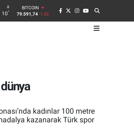
BITCOIN
79.591,74
-1.82
°
10
DOLAR
45,43620
0.02
EURO
53,38690
0.19
STERLİN
61,60380
0.18
G.ALTIN
6862,09000
0.19
BİST100
14.598,00
0
i dünya
onası’nda kadınlar 100 metre
n madalya kazanarak Türk spor