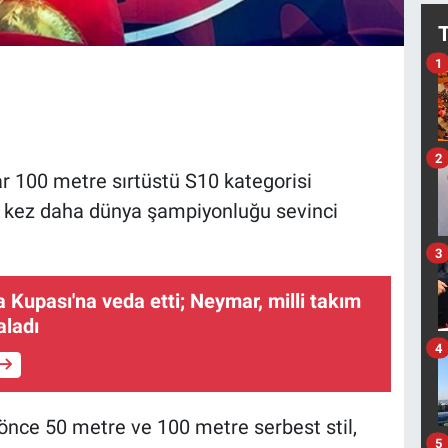
1
2
ar 100 metre sırtüstü S10 kategorisi
bir kez daha dünya şampiyonluğu sevinci
3
a Kupası'na veda etti; Neymar, milli takım
aladı
4
nce 50 metre ve 100 metre serbest stil,
5