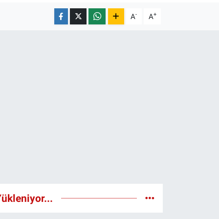
-
+
A
A
ükleniyor...