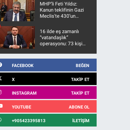
MHP’li Feti Yıldız:
Kanun teklifinin Gazi
Meclis'te 430’un
üzerinde bir kabulle
kanunlaşacağı
16 ilde eş zamanlı
görülmektedir
“vatandaşlık”
operasyonu: 73 kişi
gözaltına alındı
FACEBOOK
BEĞEN
X
TAKIP ET
INSTAGRAM
TAKIP ET
YOUTUBE
ABONE OL
+905423395813
İLETIŞIM