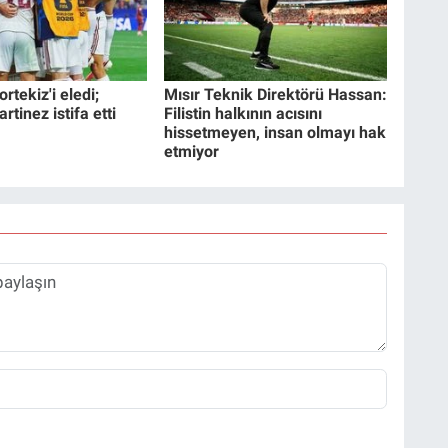
rtekiz'i eledi;
Mısır Teknik Direktörü Hassan:
tinez istifa etti
Filistin halkının acısını
hissetmeyen, insan olmayı hak
etmiyor