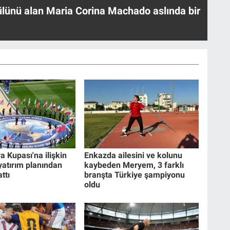
ülünü alan Maria Corina Machado aslında bir
a Kupası'na ilişkin
Enkazda ailesini ve kolunu
 yatırım planından
kaybeden Meryem, 3 farklı
ttı
branşta Türkiye şampiyonu
oldu