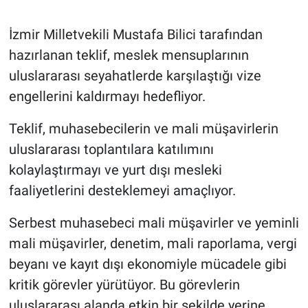
Gündem Özel
İzmir Milletvekili Mustafa Bilici tarafından
hazırlanan teklif, meslek mensuplarının
Günün görüntüsü
uluslararası seyahatlerde karşılaştığı vize
engellerini kaldırmayı hedefliyor.
Haber
Teklif, muhasebecilerin ve mali müşavirlerin
İlan
uluslararası toplantılara katılımını
kolaylaştırmayı ve yurt dışı mesleki
Kimdir
faaliyetlerini desteklemeyi amaçlıyor.
Koronavirüs
Serbest muhasebeci mali müşavirler ve yeminli
mali müşavirler, denetim, mali raporlama, vergi
Kültür Sanat
beyanı ve kayıt dışı ekonomiyle mücadele gibi
Ne demişti
kritik görevler yürütüyor. Bu görevlerin
uluslararası alanda etkin bir şekilde yerine