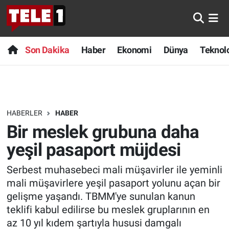
Anında Manşet
Son Dakika
Nöbetçi Eczaneler
Son Dakika
Haber
Ekonomi
Dünya
Teknolo
Başka Sohbetler
Haber
Hava Durumu
Belgesel
Ekonomi
Namaz Vakitleri
HABERLER
HABER
Bilim turu
Dünya
Trafik Durumu
Bir meslek grubuna daha
Bilim ve Teknoloji Evreni
Teknoloji
Süper Lig Puan Durumu ve Fikstür
yeşil pasaport müjdesi
Serbest muhasebeci mali müşavirler ile yeminli
Doğa Konuşuyor
Sağlık
Tüm Manşetler
mali müşavirlere yeşil pasaport yolunu açan bir
Dünya
Spor
Son Dakika Haberleri
gelişme yaşandı. TBMM'ye sunulan kanun
teklifi kabul edilirse bu meslek gruplarının en
Ege Saati
Yayın Akışı
Haber Arşivi
az 10 yıl kıdem şartıyla hususi damgalı