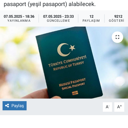
pasaport (yeşil pasaport) alabilecek.
Ege'den Esintiler
İletişim
07.05.2025 - 18:36
07.05.2025 - 23:33
12
9212
YAYINLANMA
GÜNCELLEME
PAYLAŞIM
GÖSTERIM
Eğitim
Eğlence
Ekonomi
Forum
Gerçeğin İzinde
Gün Başlıyor
Paylaş
-
+
A
A
Gün Bitiyor
Gün Ortası