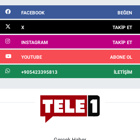
FACEBOOK
BEĞEN
X
TAKIP ET
INSTAGRAM
TAKIP ET
YOUTUBE
ABONE OL
+905423395813
İLETIŞIM
Gerçek Haber