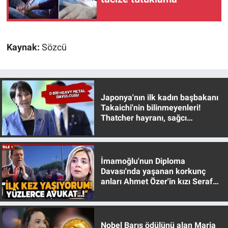
Yerel Yaşam
Canlı Yayın
Kaynak:
Sözcü
Japonya'nın ilk kadın başbakanı
Takaichi'nin bilinmeyenleri!
Thatcher hayranı, sağcı
muhafazakar
İmamoğlu'nun Diploma
Davası'nda yaşanan korkunç
anları Ahmet Özer'in kızı Seraf
Özer anlattı!
Nobel Barış ödülünü alan Maria