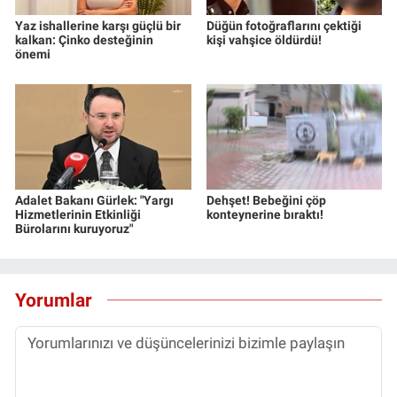
Yaz ishallerine karşı güçlü bir
Düğün fotoğraflarını çektiği
kalkan: Çinko desteğinin
kişi vahşice öldürdü!
önemi
Adalet Bakanı Gürlek: "Yargı
Dehşet! Bebeğini çöp
Hizmetlerinin Etkinliği
konteynerine bıraktı!
Bürolarını kuruyoruz"
Yorumlar