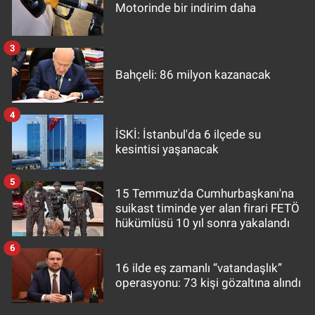
Motorinde bir indirim daha
3
Bahçeli: 86 milyon kazanacak
4
İSKİ: İstanbul'da 6 ilçede su
kesintisi yaşanacak
5
15 Temmuz'da Cumhurbaşkanı'na
suikast timinde yer alan firari FETÖ
hükümlüsü 10 yıl sonra yakalandı
6
16 ilde eş zamanlı “vatandaşlık”
operasyonu: 73 kişi gözaltına alındı