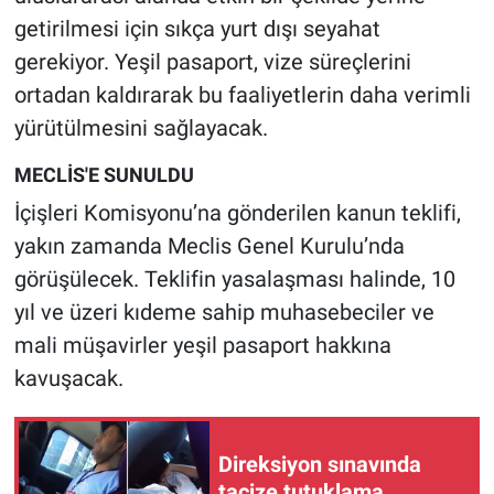
Nedir
getirilmesi için sıkça yurt dışı seyahat
gerekiyor. Yeşil pasaport, vize süreçlerini
Popüler
ortadan kaldırarak bu faaliyetlerin daha verimli
Programlar
yürütülmesini sağlayacak.
MECLİS'E SUNULDU
Sağlık
İçişleri Komisyonu’na gönderilen kanun teklifi,
Spor
yakın zamanda Meclis Genel Kurulu’nda
görüşülecek. Teklifin yasalaşması halinde, 10
Teknoloji
yıl ve üzeri kıdeme sahip muhasebeciler ve
mali müşavirler yeşil pasaport hakkına
Türkiye'nin Geleceği
kavuşacak.
Türkiye'nin Gündemi
Yerel Gündem
Direksiyon sınavında
tacize tutuklama